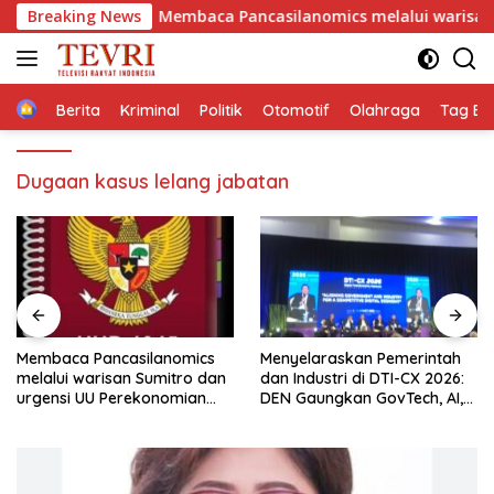
Langsung
B
Breaking News
Membaca Pancasilanomics melalui warisan Sumitro d
ke
konten
Home
Berita
Kriminal
Politik
Otomotif
Olahraga
Tag Ber
Dugaan kasus lelang jabatan
Membaca Pancasilanomics
Menyelaraskan Pemerintah
melalui warisan Sumitro dan
dan Industri di DTI-CX 2026:
urgensi UU Perekonomian
DEN Gaungkan GovTech, AI,
Nasional
dan Keamanan Holistik untuk
Ekonomi Digital yang
Kompetitif