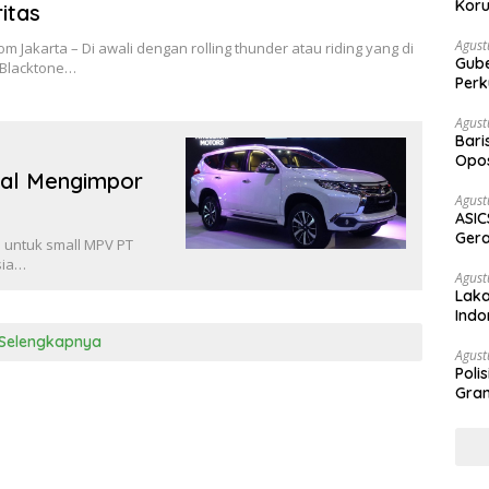
Koru
ritas
Agust
om Jakarta – Di awali dengan rolling thunder atau riding yang di
Gubernur Su
 Blacktone…
Perk
Agust
Bari
Opos
kal Mengimpor
Prog
Agust
ASIC
Gera
n untuk small MPV PT
STR
sia…
Agust
Laka
Indo
Keb
Selengkapnya
Agust
Poli
Gram