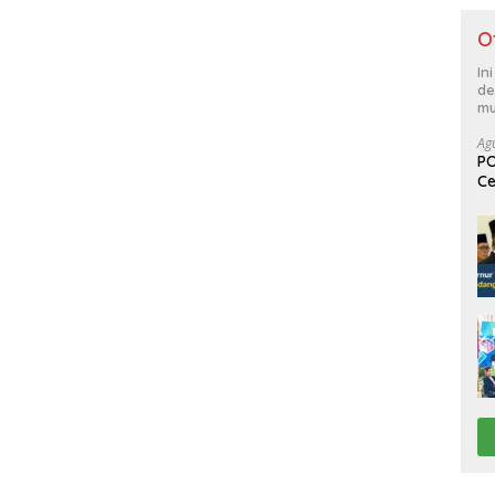
O
In
de
mu
Ag
PO
Ce
Su