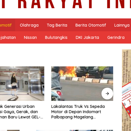
omotif
Olahraga
Tag Berita
Berita Otomotif
Lainnya
ejahatan
Nissan
Bulutangkis
DKI Jakarta
Gerindra
as Truk Vs Sepeda
Polisi Berhasil Bekuk Pria Bawa
Duga
 Depan Indomart
Seberat 4,46 Gram Sabu di
Malam
ng Magelang
Kota Magelang.
DPRD 
t Truk Kebakar
Terbu