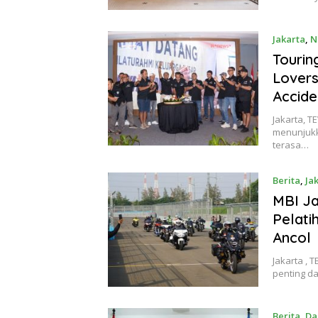
Jakarta
,
N
Tourin
Lovers
Accide
Jakarta, T
menunjukk
terasa…
Berita
,
Ja
MBI J
Pelati
Ancol
Jakarta , 
penting 
Berita
,
Da