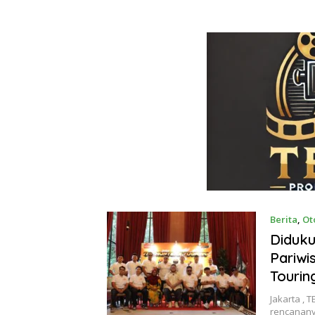
Berita
,
Ot
Diduku
Pariwi
Tourin
Jakarta , 
rencanany