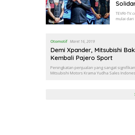
Solida
TEVRI-TV.c
mulai dari
Otomotif
Maret 16, 2019
Demi Xpander, Mitsubishi Ba
Kembali Pajero Sport
Peningkatan penjualan yang sangat signifika
Mitsubishi Motors Krama Yudha Sales Indone