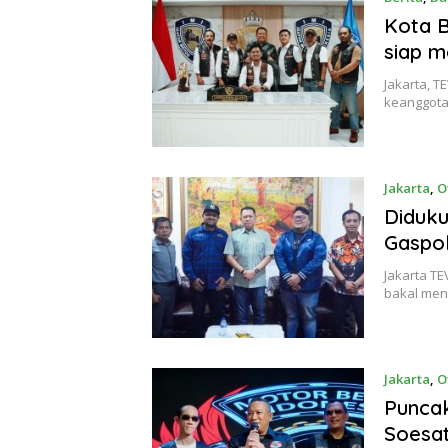
Kota B
siap m
Jakarta, T
keanggota
Jakarta
,
O
Diduk
Gaspol
Jakarta TE
bakal meng
Jakarta
,
O
Puncak
Soesat