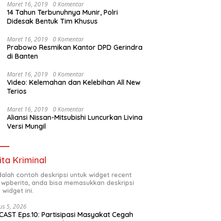
Maret 16, 2019
0 Komentar
14 Tahun Terbunuhnya Munir, Polri
Didesak Bentuk Tim Khusus
Maret 16, 2019
0 Komentar
Prabowo Resmikan Kantor DPD Gerindra
di Banten
Maret 16, 2019
0 Komentar
Video: Kelemahan dan Kelebihan All New
Terios
Maret 16, 2019
0 Komentar
Aliansi Nissan-Mitsubishi Luncurkan Livina
Versi Mungil
ita Kriminal
adalah contoh deskripsi untuk widget recent
 wpberita, anda bisa memasukkan deskripsi
 widget ini.
us 5, 2026
AST Eps.10: Partisipasi Masyakat Cegah