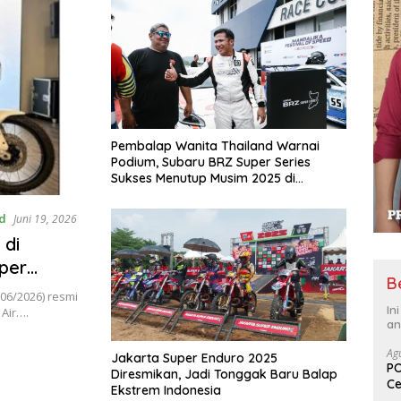
Pembalap Wanita Thailand Warnai
Podium, Subaru BRZ Super Series
Sukses Menutup Musim 2025 di
Mandalika
d
Juni 19, 2026
 di
per
B
/06/2026) resmi
In
Air….
an
Ag
Jakarta Super Enduro 2025
PO
Diresmikan, Jadi Tonggak Baru Balap
Ce
Ekstrem Indonesia
Su