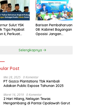
rnur Sulut YSK
Barisan Pembaharuan
ik Tiga Pejabat
08: Kabinet Bayangan
on II, Perkuat
Oposisi Jangan
rja Birokrasi
Ganggu Stabilitas
Nasional dan
Program Asta Cita
Selengkapnya
Prabowo-Gibran
ular Post
Mei 28, 2025
0 Komentar
PT Gozco Plantations Tbk Kembali
Adakan Public Expose Tahunan 2025
Maret 16, 2019
0 Komentar
2 Hari Hilang, Nelayan Tewas
Mengambang di Pantai Cipalawah Garut