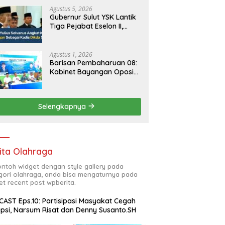
Agustus 5, 2026
Gubernur Sulut YSK Lantik
Tiga Pejabat Eselon II,
Perkuat Kinerja Birokrasi
Agustus 1, 2026
Barisan Pembaharuan 08:
Kabinet Bayangan Oposisi
Jangan Ganggu Stabilitas
Nasional dan Program
Asta Cita Prabowo-Gibran
Selengkapnya
ita Olahraga
contoh widget dengan style gallery pada
gori olahraga, anda bisa mengaturnya pada
et recent post wpberita.
AST Eps.10: Partisipasi Masyakat Cegah
psi, Narsum Risat dan Denny Susanto.SH