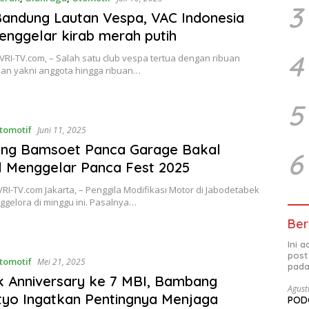
3
andung Lautan Vespa, VAC Indonesia
enggelar kirab merah putih
4
EVRI-TV.com, – Salah satu club vespa tertua dengan ribuan
an yakni anggota hingga ribuan…
5
tomotif
Juni 11, 2025
ung Bamsoet Panca Garage Bakal
6
 Menggelar Panca Fest 2025
VRI-TV.com Jakarta, – Penggila Modifikasi Motor di Jabodetabek
gelora di minggu ini. Pasalnya…
Ber
Ini 
post
tomotif
Mei 21, 2025
pada
 Anniversary ke 7 MBI, Bambang
Agust
yo Ingatkan Pentingnya Menjaga
PODC