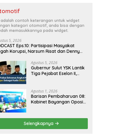
tomotif
i adalah contoh keterangan untuk widget
ngan kategori otomotif, anda bisa dengan
dah memasukkannya pada widget.
ustus 5, 2026
DCAST Eps.10: Partisipasi Masyakat
gah Korupsi, Narsum Risat dan Denny
santo.SH
Agustus 5, 2026
Gubernur Sulut YSK Lantik
Tiga Pejabat Eselon II,
Perkuat Kinerja Birokrasi
Agustus 1, 2026
Barisan Pembaharuan 08:
Kabinet Bayangan Oposisi
Jangan Ganggu Stabilitas
Nasional dan Program
Asta Cita Prabowo-Gibran
Selengkapnya