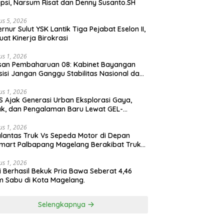
psi, Narsum Risat dan Denny Susanto.SH
us 5, 2026
lut YSK Lantik Tiga Pejabat Eselon II,
uat Kinerja Birokrasi
us 1, 2026
san Pembaharuan 08: Kabinet Bayangan
isi Jangan Ganggu Stabilitas Nasional dan
ram Asta Cita Prabowo-Gibran
us 1, 2026
S Ajak Generasi Urban Eksplorasi Gaya,
k, dan Pengalaman Baru Lewat GEL-
ATUS MC™ Pop Up Experience
us 1, 2026
lantas Truk Vs Sepeda Motor di Depan
mart Palbapang Magelang Berakibat Truk
akar
us 1, 2026
si Berhasil Bekuk Pria Bawa Seberat 4,46
 Sabu di Kota Magelang.
Selengkapnya