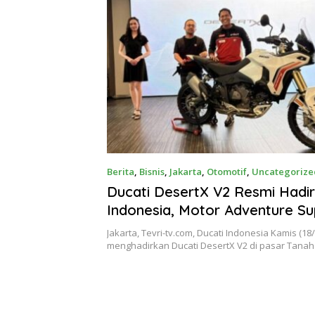
Berita
,
Bisnis
,
Jakarta
,
Otomotif
,
Uncategorize
Ducati DesertX V2 Resmi Hadir
Indonesia, Motor Adventure Su
Nyaman Diajak Jelajah Jauh
Jakarta, Tevri-tv.com, Ducati Indonesia Kamis (18
menghadirkan Ducati DesertX V2 di pasar Tanah 