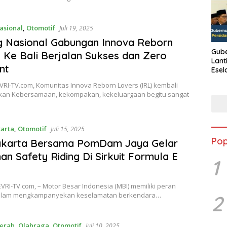
asional
,
Otomotif
Juli 19, 2025
g Nasional Gabungan Innova Reborn
Gube
 Ke Bali Berjalan Sukses dan Zero
Lant
nt
Esel
Kine
EVRI-TV.com, Komunitas Innova Reborn Lovers (IRL) kembali
an Kebersamaan, kekompakan, kekeluargaan begitu sangat
karta
,
Otomotif
Juli 15, 2025
Pop
akarta Bersama PomDam Jaya Gelar
han Safety Riding Di Sirkuit Formula E
1
TEVRI-TV.com, – Motor Besar Indonesia (MBI) memiliki peran
dalam mengkampanyekan keselamatan berkendara…
2
erah
,
Olahraga
,
Otomotif
Juli 10, 2025