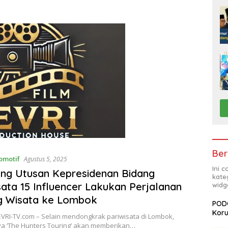
Ber
omotif
Agustus 5, 2025
Ini 
ng Utusan Kepresidenan Bidang
kate
sata 15 Influencer Lakukan Perjalanan
widg
g Wisata ke Lombok
PODC
Koru
TEVRI-TV.com – Selain mendongkrak pariwisata di Lombok,
a ‘The Hunters Touring’ akan memberikan…