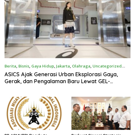
Berita
,
Bisnis
,
Gaya Hidup
,
Jakarta
,
Olahraga
,
Uncategorized
Agustus 1, 2026
ASICS Ajak Generasi Urban Eksplorasi Gaya,
Gerak, dan Pengalaman Baru Lewat GEL-
STRATUS MC™ Pop Up Experience