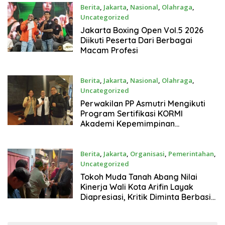
Berita
,
Jakarta
,
Nasional
,
Olahraga
,
Uncategorized
Juli 25, 2026
Jakarta Boxing Open Vol.5 2026
Diikuti Peserta Dari Berbagai
Macam Profesi
Berita
,
Jakarta
,
Nasional
,
Olahraga
,
Uncategorized
Juli 25, 2026
Perwakilan PP Asmutri Mengikuti
Program Sertifikasi KORMI
Akademi Kepemimpinan
Organisasi Indonesia Aktif
Berita
,
Jakarta
,
Organisasi
,
Pemerintahan
,
Uncategorized
Juli 24, 2026
Tokoh Muda Tanah Abang Nilai
Kinerja Wali Kota Arifin Layak
Diapresiasi, Kritik Diminta Berbasis
Fakta