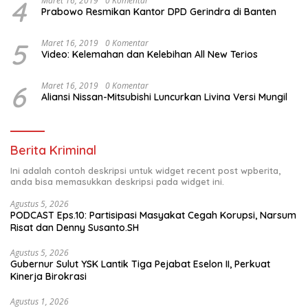
4
Maret 16, 2019
0 Komentar
Prabowo Resmikan Kantor DPD Gerindra di Banten
5
Maret 16, 2019
0 Komentar
Video: Kelemahan dan Kelebihan All New Terios
6
Maret 16, 2019
0 Komentar
Aliansi Nissan-Mitsubishi Luncurkan Livina Versi Mungil
Berita Kriminal
Ini adalah contoh deskripsi untuk widget recent post wpberita,
anda bisa memasukkan deskripsi pada widget ini.
Agustus 5, 2026
PODCAST Eps.10: Partisipasi Masyakat Cegah Korupsi, Narsum
Risat dan Denny Susanto.SH
Agustus 5, 2026
Gubernur Sulut YSK Lantik Tiga Pejabat Eselon II, Perkuat
Kinerja Birokrasi
Agustus 1, 2026