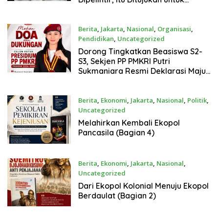
Oknum
Berita
,
Jakarta
,
Nasional
,
Organisasi
,
Pendidikan
,
Uncategorized
Juli 27, 2026
Dorong Tingkatkan Beasiswa S2-
S3, Sekjen PP PMKRI Putri
Sukmaniara Resmi Deklarasi Maju
Calon Ketua PP PMKRI
Berita
,
Ekonomi
,
Jakarta
,
Nasional
,
Politik
,
Uncategorized
Juli 26, 2026
Melahirkan Kembali Ekopol
Pancasila (Bagian 4)
Berita
,
Ekonomi
,
Jakarta
,
Nasional
,
Uncategorized
Juli 26, 2026
Dari Ekopol Kolonial Menuju Ekopol
Berdaulat (Bagian 2)