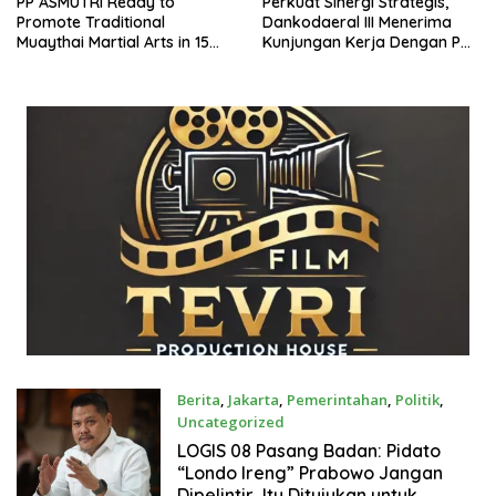
PP ASMUTRI Ready to
Perkuat Sinergi Strategis,
Promote Traditional
Dankodaeral III Menerima
Muaythai Martial Arts in 15
Kunjungan Kerja Dengan PT
Provinces Across Indonesia
PLN
Berita
,
Jakarta
,
Pemerintahan
,
Politik
,
Uncategorized
Juli 27, 2026
LOGIS 08 Pasang Badan: Pidato
“Londo Ireng” Prabowo Jangan
Dipelintir, Itu Ditujukan untuk