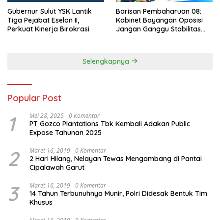
Gubernur Sulut YSK Lantik
Barisan Pembaharuan 08:
Tiga Pejabat Eselon II,
Kabinet Bayangan Oposisi
Perkuat Kinerja Birokrasi
Jangan Ganggu Stabilitas
Nasional dan Program Asta
Cita Prabowo-Gibran
Selengkapnya
Popular Post
1
Mei 28, 2025
0 Komentar
PT Gozco Plantations Tbk Kembali Adakan Public
Expose Tahunan 2025
2
Maret 16, 2019
0 Komentar
2 Hari Hilang, Nelayan Tewas Mengambang di Pantai
Cipalawah Garut
3
Maret 16, 2019
0 Komentar
14 Tahun Terbunuhnya Munir, Polri Didesak Bentuk Tim
Khusus