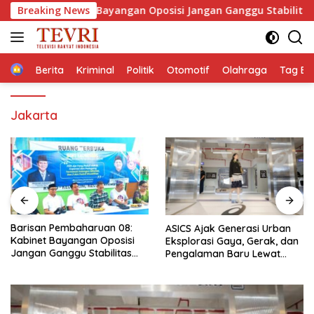
Langsung
abinet Bayangan Oposisi Jangan Ganggu Stabilitas Nasional d
Breaking News
ke
konten
Home
Berita
Kriminal
Politik
Otomotif
Olahraga
Tag Ber
Jakarta
Lakalantas Truk Vs Sepeda
ASICS Ajak Generasi Urban
Motor di Depan Indomart
Eksplorasi Gaya, Gerak, dan
Palbapang Magelang
Pengalaman Baru Lewat
Berakibat Truk Kebakar
GEL-STRATUS MC™ Pop Up
Experience