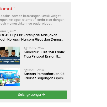
tomotif
i adalah contoh keterangan untuk widget
ngan kategori otomotif, anda bisa dengan
dah memasukkannya pada widget.
ustus 5, 2026
DCAST Eps.10: Partisipasi Masyakat
gah Korupsi, Narsum Risat dan Denny
santo.SH
Agustus 5, 2026
Gubernur Sulut YSK Lantik
Tiga Pejabat Eselon II,
Perkuat Kinerja Birokrasi
Agustus 1, 2026
Barisan Pembaharuan 08:
Kabinet Bayangan Oposisi
Jangan Ganggu Stabilitas
Nasional dan Program
Asta Cita Prabowo-Gibran
Selengkapnya