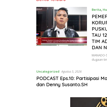
TV
News
Berita
,
Hu
2026
PEMER
KORUP
PUSKU
TAU 1
TIM A
DAN N
MANADO-SU
dugaan tin
Uncategorized
Agustus 5, 2026
PODCAST Eps.10: Partisipasi M
dan Denny Susanto.SH