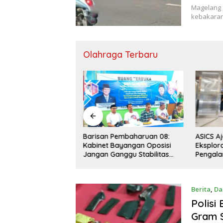
Magelang ,
kebakaran
Olahraga Terbaru
ASICS Ajak Generasi Urban
Lakalan
 Pembaharuan 08:
Eksplorasi Gaya, Gerak, dan
Motor d
 Bayangan Oposisi
Pengalaman Baru Lewat GEL-
Palbap
anggu Stabilitas
STRATUS MC™ Pop Up
Berakib
l dan Program Asta
Experience
abowo-Gibran
Berita
,
Da
Polisi
Gram S