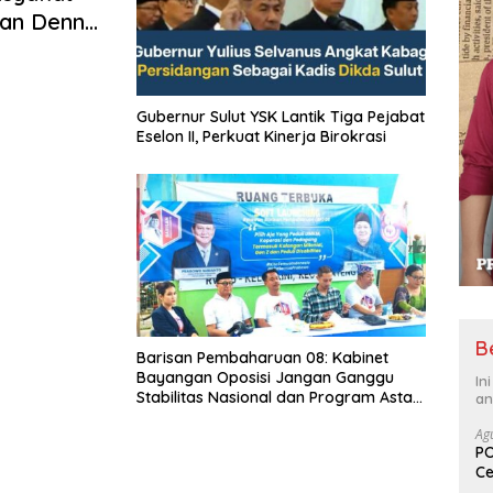
dan Denny
Gubernur Sulut YSK Lantik Tiga Pejabat
Eselon II, Perkuat Kinerja Birokrasi
B
Barisan Pembaharuan 08: Kabinet
Bayangan Oposisi Jangan Ganggu
In
Stabilitas Nasional dan Program Asta
an
Cita Prabowo-Gibran
Ag
PO
Ce
Su