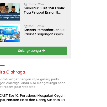
Agustus 5, 2026
Gubernur Sulut YSK Lantik
Tiga Pejabat Eselon II,
Perkuat Kinerja Birokrasi
Agustus 1, 2026
Barisan Pembaharuan 08:
Kabinet Bayangan Oposisi
Jangan Ganggu Stabilitas
Nasional dan Program
Asta Cita Prabowo-Gibran
Selengkapnya
ita Olahraga
contoh widget dengan style gallery pada
gori olahraga, anda bisa mengaturnya pada
et recent post wpberita.
AST Eps.10: Partisipasi Masyakat Cegah
psi, Narsum Risat dan Denny Susanto.SH