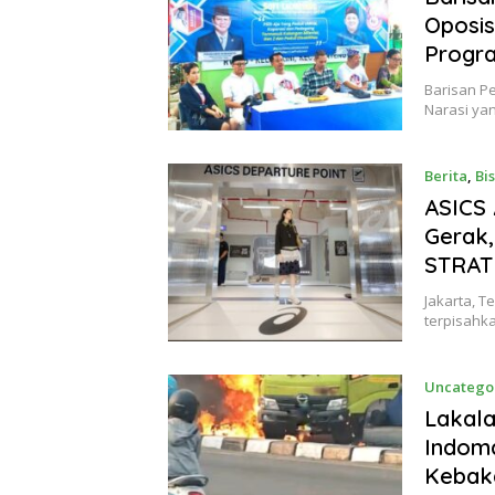
Oposis
Progra
Barisan P
Narasi ya
Berita
,
Bis
2026
ASICS 
Gerak,
STRAT
Jakarta, T
terpisahk
Uncatego
Lakala
Indoma
Kebak