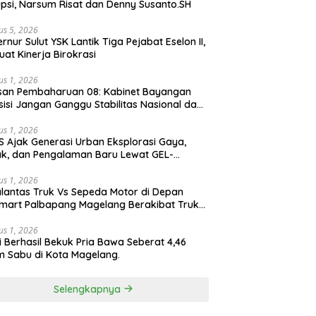
psi, Narsum Risat dan Denny Susanto.SH
us 5, 2026
lut YSK Lantik Tiga Pejabat Eselon II,
uat Kinerja Birokrasi
us 1, 2026
san Pembaharuan 08: Kabinet Bayangan
isi Jangan Ganggu Stabilitas Nasional dan
ram Asta Cita Prabowo-Gibran
us 1, 2026
S Ajak Generasi Urban Eksplorasi Gaya,
k, dan Pengalaman Baru Lewat GEL-
ATUS MC™ Pop Up Experience
us 1, 2026
lantas Truk Vs Sepeda Motor di Depan
ASICS 
Sulut YSK Lantik
Barisan Pembaharuan 08:
mart Palbapang Magelang Berakibat Truk
Eksplo
abat Eselon II,
Kabinet Bayangan Oposisi
akar
Pengal
 Kinerja Birokrasi
Jangan Ganggu Stabilitas
us 1, 2026
STRAT
Nasional dan Program Asta
si Berhasil Bekuk Pria Bawa Seberat 4,46
Experi
Cita Prabowo-Gibran
 Sabu di Kota Magelang.
Selengkapnya