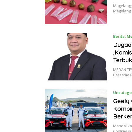
Magelang, 
Magelang 
Berita
,
Me
Dugaa
,Komis
Terbuk
MEDAN TEV
Bersama R
Uncatego
Geely 
Kombi
Berke
Mandalika,
Coolray di