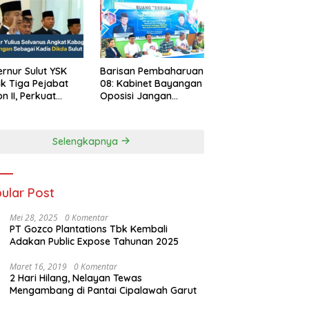
rnur Sulut YSK
Barisan Pembaharuan
ik Tiga Pejabat
08: Kabinet Bayangan
on II, Perkuat
Oposisi Jangan
rja Birokrasi
Ganggu Stabilitas
Nasional dan
Program Asta Cita
Selengkapnya
Prabowo-Gibran
ular Post
Mei 28, 2025
0 Komentar
PT Gozco Plantations Tbk Kembali
Adakan Public Expose Tahunan 2025
Maret 16, 2019
0 Komentar
2 Hari Hilang, Nelayan Tewas
Mengambang di Pantai Cipalawah Garut