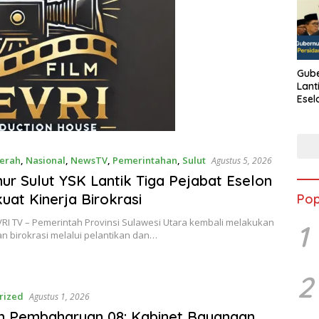
Gube
Lant
Esel
Kine
erah
,
Nasional
,
NewsTV
,
Pemerintahan
,
Sulut
Agustus 5, 2026
ur Sulut YSK Lantik Tiga Pejabat Eselon
kuat Kinerja Birokrasi
Pop
RI TV – Pemerintah Provinsi Sulawesi Utara kembali melakukan
1
n birokrasi melalui pelantikan dan…
2
rized
Agustus 1, 2026
n Pembaharuan 08: Kabinet Bayangan