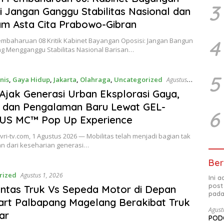
3
i Jangan Ganggu Stabilitas Nasional dan
m Asta Cita Prabowo-Gibran
4
embaharuan 08 Kritik Kabinet Bayangan Oposisi: Jangan Bangun
ng Mengganggu Stabilitas Nasional Barisan…
5
nis
,
Gaya Hidup
,
Jakarta
,
Olahraga
,
Uncategorized
Agustus 1,
Ajak Generasi Urban Eksplorasi Gaya,
 dan Pengalaman Baru Lewat GEL-
6
US MC™ Pop Up Experience
evri-tv.com, 1 Agustus 2026 — Mobilitas telah menjadi bagian tak
an dari keseharian generasi…
Ber
rized
Agustus 1, 2026
Ini 
post
ntas Truk Vs Sepeda Motor di Depan
pada
rt Palbapang Magelang Berakibat Truk
Agust
ar
PODC