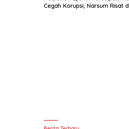
Cegah Korupsi, Narsum Risat 
Susanto.SH
Tevri
Berita Terbaru