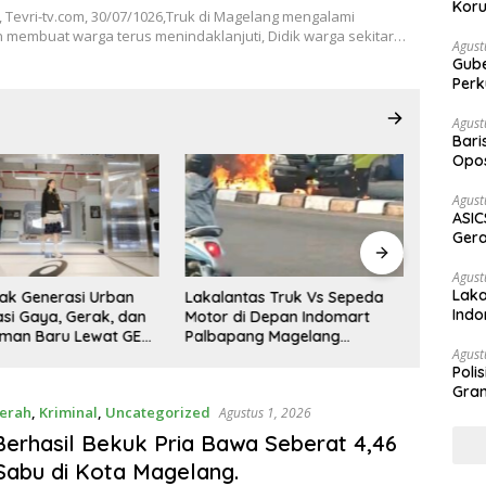
Koru
 Tevri-tv.com, 30/07/1026,Truk di Magelang mengalami
 membuat warga terus menindaklanjuti, Didik warga sekitar…
Agust
Gubernur Su
Perk
Agust
Bari
Opos
PODCAST Eps.10: Partisipasi
Prog
Masyakat Cegah Korupsi,
Agust
Narsum Risat dan Denny
ASIC
Susanto.SH
Gera
STR
Agust
Laka
tas Truk Vs Sepeda
Gubernur 
Indo
i Depan Indomart
Tiga Pej
Keb
ang Magelang
Perkuat
Agust
at Truk Kebakar
Poli
Gram
erah
,
Kriminal
,
Uncategorized
Agustus 1, 2026
 Berhasil Bekuk Pria Bawa Seberat 4,46
abu di Kota Magelang.