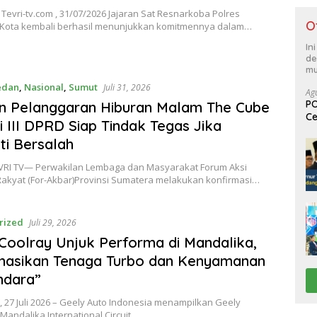
Tevri-tv.com , 31/07/2026 Jajaran Sat Resnarkoba Polres
O
Kota kembali berhasil menunjukkan komitmennya dalam…
In
de
mu
dan
,
Nasional
,
Sumut
Juli 31, 2026
Ag
PO
n Pelanggaran Hiburan Malam The Cube
Ce
i III DPRD Siap Tindak Tegas Jika
Su
ti Bersalah
RI TV— Perwakilan Lembaga dan Masyarakat Forum Aksi
akyat (For-Akbar)Provinsi Sumatera melakukan konfirmasi…
rized
Juli 29, 2026
Coolray Unjuk Performa di Mandalika,
nasikan Tenaga Turbo dan Kenyamanan
ndara”
 27 Juli 2026 – Geely Auto Indonesia menampilkan Geely
 Mandalika International Circuit,…