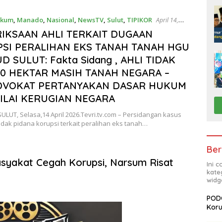
kum
,
Manado
,
Nasional
,
NewsTV
,
Sulut
,
TIPIKOR
April 14,
IKSAAN AHLI TERKAIT DUGAAN
SI PERALIHAN EKS TANAH TANAH HGU
D SULUT: Fakta Sidang , AHLI TIDAK
20 HEKTAR MASIH TANAH NEGARA –
DVOKAT PERTANYAKAN DASAR HUKUM
ILAI KERUGIAN NEGARA
LUT, Selasa,14 April 2026.Tevri.tv.com – Persidangan kasus
dak pidana korupsi terkait peralihan eks tanah…
Ber
asyakat Cegah Korupsi, Narsum Risat
Ini 
kate
widg
PODC
Koru