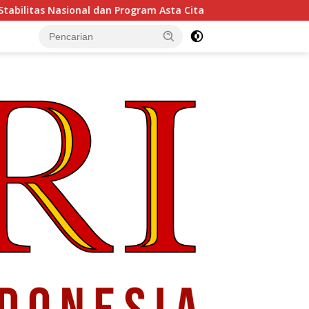
 Program Asta Cita Prabowo-Gibran
ASICS Ajak Genera