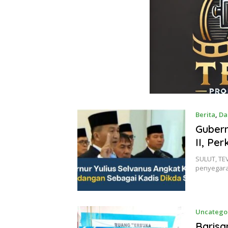
Berita
,
Da
Gubern
II, Per
SULUT, TEV
penyegara
Uncatego
Barisa