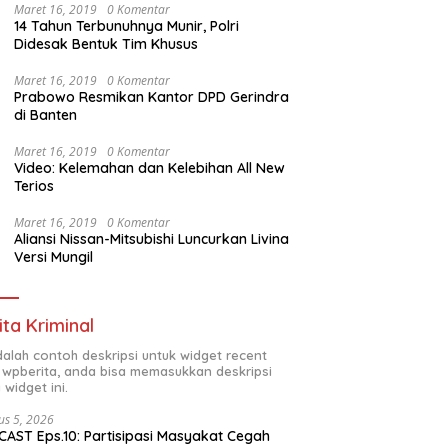
Maret 16, 2019
0 Komentar
14 Tahun Terbunuhnya Munir, Polri
Didesak Bentuk Tim Khusus
Maret 16, 2019
0 Komentar
Prabowo Resmikan Kantor DPD Gerindra
di Banten
Maret 16, 2019
0 Komentar
Video: Kelemahan dan Kelebihan All New
Terios
Maret 16, 2019
0 Komentar
Aliansi Nissan-Mitsubishi Luncurkan Livina
Versi Mungil
ita Kriminal
adalah contoh deskripsi untuk widget recent
 wpberita, anda bisa memasukkan deskripsi
 widget ini.
us 5, 2026
AST Eps.10: Partisipasi Masyakat Cegah