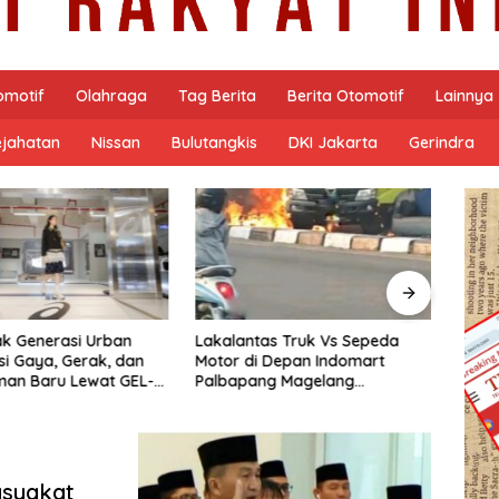
omotif
Olahraga
Tag Berita
Berita Otomotif
Lainnya
ejahatan
Nissan
Bulutangkis
DKI Jakarta
Gerindra
as Truk Vs Sepeda
Polisi Berhasil Bekuk Pria Bawa
Duga
 Depan Indomart
Seberat 4,46 Gram Sabu di
Malam
ng Magelang
Kota Magelang.
DPRD 
t Truk Kebakar
Terbu
asyakat