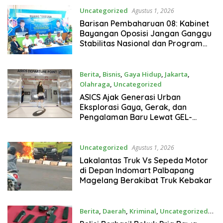
Uncategorized
Agustus 1, 2026
Barisan Pembaharuan 08: Kabinet
Bayangan Oposisi Jangan Ganggu
Stabilitas Nasional dan Program
Asta Cita Prabowo-Gibran
Berita
,
Bisnis
,
Gaya Hidup
,
Jakarta
,
Olahraga
,
Uncategorized
Agustus 1, 2026
ASICS Ajak Generasi Urban
Eksplorasi Gaya, Gerak, dan
Pengalaman Baru Lewat GEL-
STRATUS MC™ Pop Up Experience
Uncategorized
Agustus 1, 2026
Lakalantas Truk Vs Sepeda Motor
di Depan Indomart Palbapang
Magelang Berakibat Truk Kebakar
Berita
,
Daerah
,
Kriminal
,
Uncategorized
Agustus 1, 2026