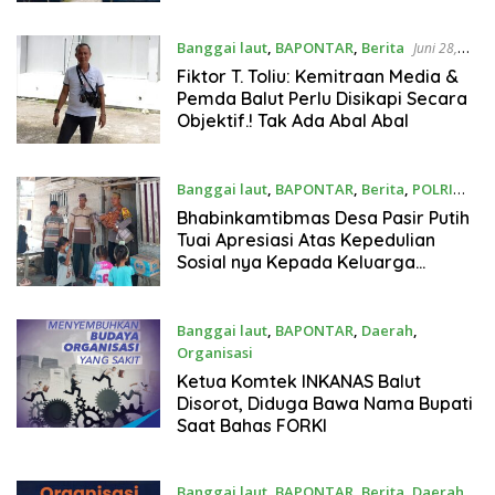
Pemberitaan Sebelum nya
Banggai laut
,
BAPONTAR
,
Berita
Juni 28,
2026
Fiktor T. Toliu: Kemitraan Media &
Pemda Balut Perlu Disikapi Secara
Objektif.! Tak Ada Abal Abal
Banggai laut
,
BAPONTAR
,
Berita
,
POLRI
Juni 15, 2026
Bhabinkamtibmas Desa Pasir Putih
Tuai Apresiasi Atas Kepedulian
Sosial nya Kepada Keluarga
Kurang Mampu
Banggai laut
,
BAPONTAR
,
Daerah
,
Organisasi
Juni 14, 2026
Ketua Komtek INKANAS Balut
Disorot, Diduga Bawa Nama Bupati
Saat Bahas FORKI
Banggai laut
,
BAPONTAR
,
Berita
,
Daerah
,