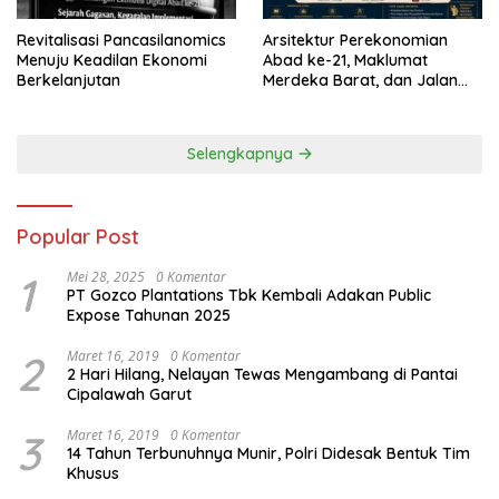
Revitalisasi Pancasilanomics
Arsitektur Perekonomian
Menuju Keadilan Ekonomi
Abad ke-21, Maklumat
Berkelanjutan
Merdeka Barat, dan Jalan
Panjang Menuju Kedaulatan
Ekonomi
Selengkapnya
Popular Post
1
Mei 28, 2025
0 Komentar
PT Gozco Plantations Tbk Kembali Adakan Public
Expose Tahunan 2025
2
Maret 16, 2019
0 Komentar
2 Hari Hilang, Nelayan Tewas Mengambang di Pantai
Cipalawah Garut
3
Maret 16, 2019
0 Komentar
14 Tahun Terbunuhnya Munir, Polri Didesak Bentuk Tim
Khusus