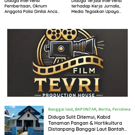
Diduga Intervensi
Diduga Terjadi Intervensi
Pemberitaan, Oknum
terhadap Kerja Jurnalis,
Anggota Polisi Dinilai Ancam
Media Tegaskan Upaya
Independensi Jurnalis
Konfirmasi Telah Dilakukan
Banggai laut
,
BAPONTAR
,
Berita
,
Peristiwa
Juli 22, 2026
Diduga Sulit Ditemui, Kabid
Tanaman Pangan & Hortikultura
Distanpang Banggai Laut Bantah