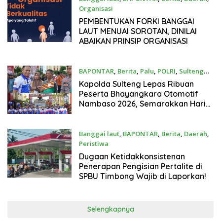
Organisasi
Juni 13, 2026
PEMBENTUKAN FORKI BANGGAI
LAUT MENUAI SOROTAN, DINILAI
ABAIKAN PRINSIP ORGANISASI
BAPONTAR
,
Berita
,
Palu
,
POLRI
,
Sulteng
Juni 13, 2026
Kapolda Sulteng Lepas Ribuan
Peserta Bhayangkara Otomotif
Nambaso 2026, Semarakkan Hari
Bhayangkara ke-80
Banggai laut
,
BAPONTAR
,
Berita
,
Daerah
,
Peristiwa
Juni 13, 2026
Dugaan Ketidakkonsistenan
Penerapan Pengisian Pertalite di
SPBU Timbong Wajib di Laporkan!
Selengkapnya