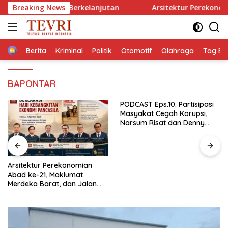
Langsung
nomi Berkelanjutan
Breaking News
Arsitektur Perekonomian Abad ke-
ke
konten
Home
Berita
Kriminal
Politik
Otomotif
Olahraga
Tag Ber
BAPONTAR
PODCAST Eps.10: Partisipasi
Masyakat Cegah Korupsi,
Narsum Risat dan Denny
Susanto.SH
Gubernur Sulut YSK Lantik
Tiga Pejabat Eselon II,
Perkuat Kinerja Birokrasi