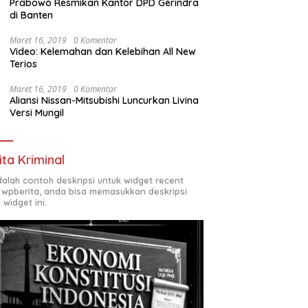
Prabowo Resmikan Kantor DPD Gerindra
di Banten
Maret 16, 2019
0 Komentar
Video: Kelemahan dan Kelebihan All New
Terios
Maret 16, 2019
0 Komentar
Aliansi Nissan-Mitsubishi Luncurkan Livina
Versi Mungil
ita Kriminal
adalah contoh deskripsi untuk widget recent
 wpberita, anda bisa memasukkan deskripsi
 widget ini.