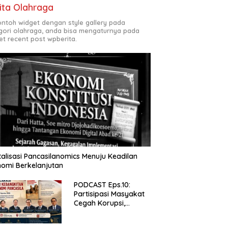
ita Olahraga
contoh widget dengan style gallery pada
gori olahraga, anda bisa mengaturnya pada
et recent post wpberita.
talisasi Pancasilanomics Menuju Keadilan
omi Berkelanjutan
PODCAST Eps.10:
Partisipasi Masyakat
Cegah Korupsi,
Narsum Risat dan
Denny Susanto.SH