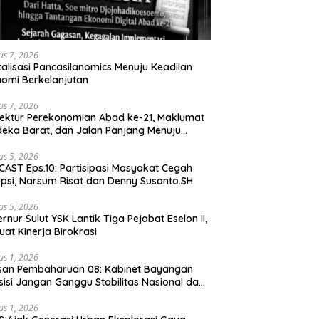
us 7, 2026
talisasi Pancasilanomics Menuju Keadilan
omi Berkelanjutan
us 7, 2026
tektur Perekonomian Abad ke-21, Maklumat
eka Barat, dan Jalan Panjang Menuju
aulatan Ekonomi
us 5, 2026
AST Eps.10: Partisipasi Masyakat Cegah
psi, Narsum Risat dan Denny Susanto.SH
us 5, 2026
lut YSK Lantik Tiga Pejabat Eselon II,
uat Kinerja Birokrasi
us 1, 2026
san Pembaharuan 08: Kabinet Bayangan
isi Jangan Ganggu Stabilitas Nasional dan
ram Asta Cita Prabowo-Gibran
us 1, 2026