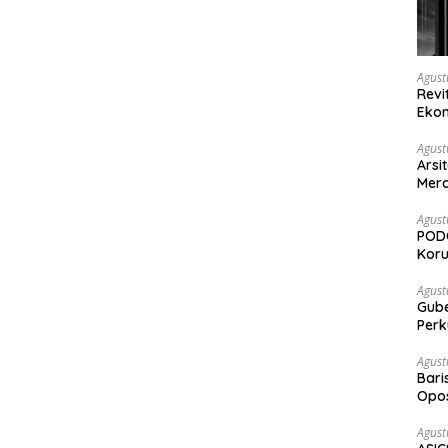
Agust
Revi
Ekon
Agust
Arsi
Merd
Ked
Agust
PODC
Koru
Agust
Gubernur Su
Perk
Agust
Bari
Opos
Prog
Agust