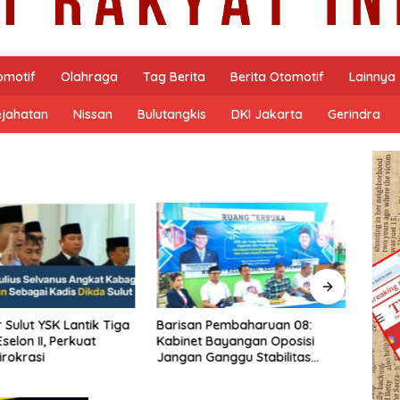
omotif
Olahraga
Tag Berita
Berita Otomotif
Lainnya
ejahatan
Nissan
Bulutangkis
DKI Jakarta
Gerindra
 Pembaharuan 08:
ASICS Ajak Generasi Urban
Lakal
Bayangan Oposisi
Eksplorasi Gaya, Gerak, dan
Moto
anggu Stabilitas
Pengalaman Baru Lewat GEL-
Palb
 dan Program Asta
STRATUS MC™ Pop Up
Bera
bowo-Gibran
Experience