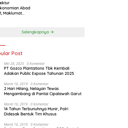
tektur
ekonomian Abad
1, Maklumat
eka Barat, dan
n Panjang Menuju
aulatan Ekonomi
Selengkapnya
ular Post
Mei 28, 2025
0 Komentar
PT Gozco Plantations Tbk Kembali
Adakan Public Expose Tahunan 2025
Maret 16, 2019
0 Komentar
2 Hari Hilang, Nelayan Tewas
Mengambang di Pantai Cipalawah Garut
Maret 16, 2019
0 Komentar
14 Tahun Terbunuhnya Munir, Polri
Didesak Bentuk Tim Khusus
Maret 16, 2019
0 Komentar