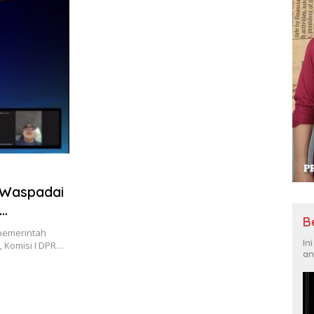
 Waspadai
B
pemerintah
In
 Komisi I DPR…
an