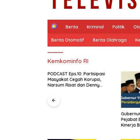
H
Berita
Kriminal
Politik
Ot
o
m
Berita Otomotif
Berita Olahraga
K
e
Kemkominfo RI
10: Partisipasi
gah Korupsi,
t dan Denny
Gubernur Sulut YSK Lantik Tiga
Barisan
Pejabat Eselon II, Perkuat
Kabinet 
Kinerja Birokrasi
Jangan G
Nasional
Cita Pra