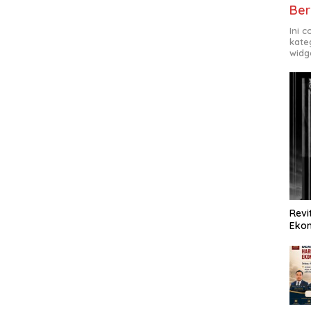
Ber
Ini 
kate
widg
Revi
Ekon