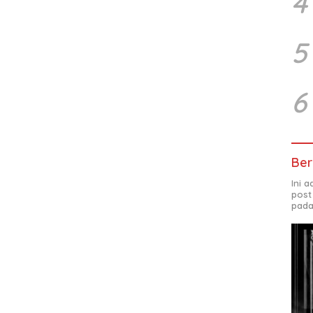
4
5
6
Ber
Ini 
post
pada