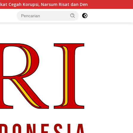
, Narsum Risat dan Denny Susanto.SH
Gubernur Sulut YS