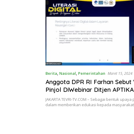
Berita
,
Nasional
,
Pemerintahan
Maret 15, 2024
Anggota DPR RI Farhan Sebut
Pinjol DiWebinar Ditjen APTIKA
Kemkominfo RI
JAKARTA TEVRI-TV.COM – Sebagai bentuk upaya 
dalam memberikan edukasi kepada masyarakat,