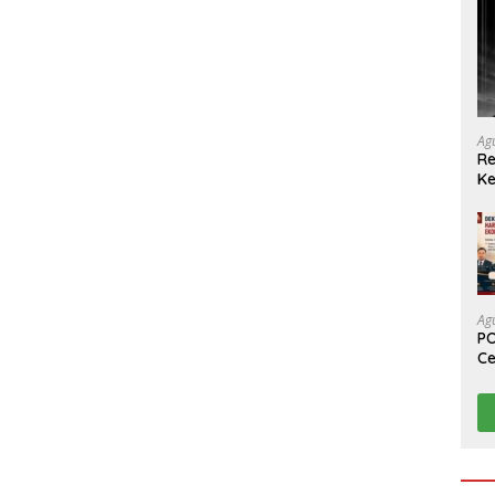
Ag
Re
Ke
Ag
PO
Ce
Su