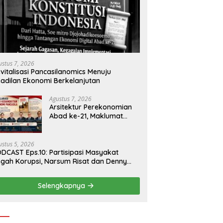
ustus 7, 2026
vitalisasi Pancasilanomics Menuju
adilan Ekonomi Berkelanjutan
Agustus 7, 2026
Arsitektur Perekonomian
Abad ke-21, Maklumat
Merdeka Barat, dan Jalan
Panjang Menuju
Kedaulatan Ekonomi
ustus 5, 2026
DCAST Eps.10: Partisipasi Masyakat
gah Korupsi, Narsum Risat dan Denny
santo.SH
Selengkapnya