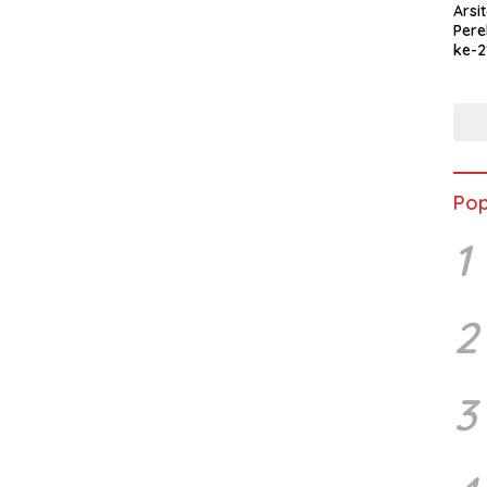
Arsi
Per
ke-2
Merd
Jala
Ked
Pop
1
2
3