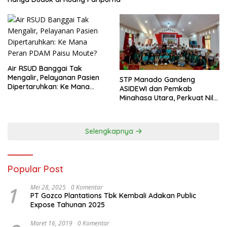
Air RSUD Banggai Tak
Mengalir, Pelayanan Pasien
‎STP Manado Gandeng
Dipertaruhkan: Ke Mana
ASIDEWI dan Pemkab
Peran PDAM Paisu Moute?
Minahasa Utara, Perkuat Nilai
Jual UMKM Desa Wisata
Dimembe
Selengkapnya
Popular Post
1
Mei 28, 2025
0 Komentar
PT Gozco Plantations Tbk Kembali Adakan Public
Expose Tahunan 2025
Maret 16, 2019
0 Komentar