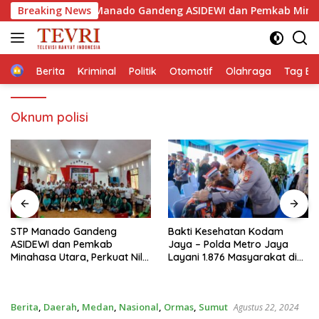
Langsung
Breaking News
‎STP Manado Gandeng ASIDEWI dan Pemkab Minahasa U
ke
konten
Home
Berita
Kriminal
Politik
Otomotif
Olahraga
Tag Ber
Oknum polisi
‎STP Manado Gandeng
Bakti Kesehatan Kodam
ASIDEWI dan Pemkab
Jaya – Polda Metro Jaya
Minahasa Utara, Perkuat Nilai
Layani 1.876 Masyarakat di
Jual UMKM Desa Wisata
Monas
Dimembe
Berita
,
Daerah
,
Medan
,
Nasional
,
Ormas
,
Sumut
Agustus 22, 2024