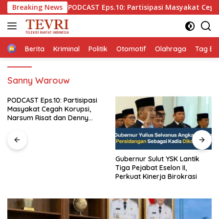
Langsung
i
Breaking News
PODCAST Eps.10: Partisipasi Masyakat Cegah Korupsi
ke
konten
Home
Berita
Kriminal
Politik
Otomotif
Olahraga
Tag Ber
Sanny Warouw
Gubernur Sulut YSK Lantik
Barisan Pembaharuan 08:
Tiga Pejabat Eselon II,
Kabinet Bayangan Oposisi
Perkuat Kinerja Birokrasi
Jangan Ganggu Stabilitas
Nasional dan Program Asta
Cita Prabowo-Gibran