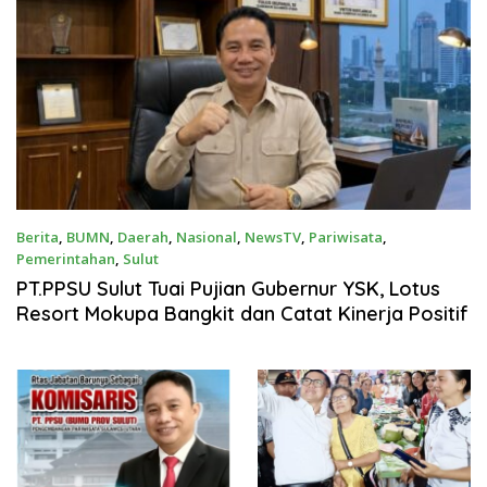
Berita
,
BUMN
,
Daerah
,
Nasional
,
NewsTV
,
Pariwisata
,
Pemerintahan
,
Sulut
Juli 8, 2026
PT.PPSU Sulut Tuai Pujian Gubernur YSK, Lotus
Resort Mokupa Bangkit dan Catat Kinerja Positif