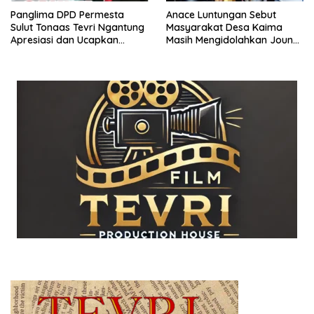
‎‎‎Panglima DPD Permesta
Anace Luntungan Sebut
Sulut Tonaas Tevri Ngantung
Masyarakat Desa Kaima
Apresiasi dan Ucapkan
Masih Mengidolahkan Joune
Selamat kepada Sanny
Ganda Untuk Maju lagi
Warouw, Putra Kaima
Dipilkada 2024
Tonsea yang Dilantik
sebagai Komisaris PT.PPSU
BUMD Oleh Gubernur YSK ‎‎