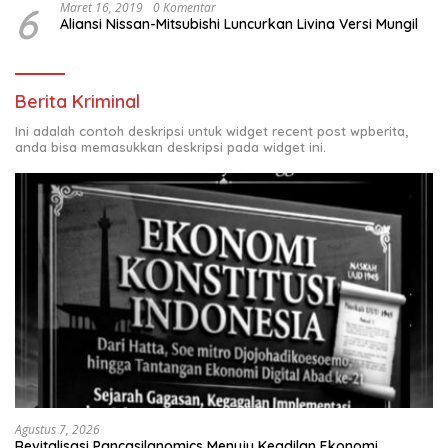
6
Maret 16, 2019
0 Komentar
Aliansi Nissan-Mitsubishi Luncurkan Livina Versi Mungil
Berita Kriminal
Ini adalah contoh deskripsi untuk widget recent post wpberita,
anda bisa memasukkan deskripsi pada widget ini.
Agustus 7, 2026
Revitalisasi Pancasilanomics Menuju Keadilan Ekonomi