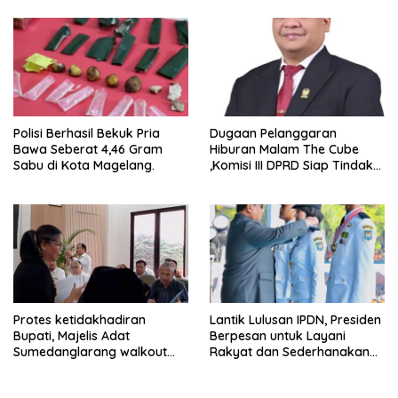
Experience
Polisi Berhasil Bekuk Pria
Dugaan Pelanggaran
Bawa Seberat 4,46 Gram
Hiburan Malam The Cube
Sabu di Kota Magelang.
,Komisi III DPRD Siap Tindak
Tegas Jika Terbukti Bersalah
Protes ketidakhadiran
Lantik Lulusan IPDN, Presiden
Bupati, Majelis Adat
Berpesan untuk Layani
Sumedanglarang walkout
Rakyat dan Sederhanakan
saat audiensi di Sekda
Birokrasi
Sumedang