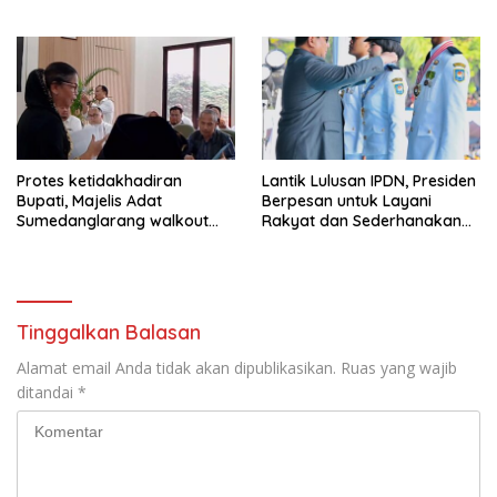
Tegas Jika Terbukti Bersalah
Protes ketidakhadiran
Lantik Lulusan IPDN, Presiden
Bupati, Majelis Adat
Berpesan untuk Layani
Sumedanglarang walkout
Rakyat dan Sederhanakan
saat audiensi di Sekda
Birokrasi
Sumedang
Tinggalkan Balasan
Alamat email Anda tidak akan dipublikasikan.
Ruas yang wajib
ditandai
*