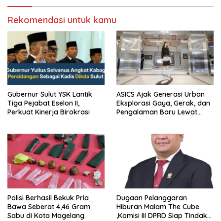
Rekomendasi untuk kamu
Gubernur Sulut YSK Lantik
ASICS Ajak Generasi Urban
Tiga Pejabat Eselon II,
Eksplorasi Gaya, Gerak, dan
Perkuat Kinerja Birokrasi
Pengalaman Baru Lewat
GEL-STRATUS MC™ Pop Up
Experience
Polisi Berhasil Bekuk Pria
Dugaan Pelanggaran
Bawa Seberat 4,46 Gram
Hiburan Malam The Cube
Sabu di Kota Magelang.
,Komisi III DPRD Siap Tindak