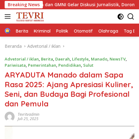
Langsung
tim dan GMNI Gelar Diskusi Jurnalistik, Dorong Gen Z Kritis Ber
Breaking News
ke
konten
Home
Berita
Kriminal
Politik
Otomotif
Olahraga
Tag Ber
Beranda
Advetorial / iklan
Advetorial / iklan
,
Berita
,
Daerah
,
Lifestyle
,
Manado
,
NewsTV
,
Pariwisata
,
Pemerintahan
,
Pendidikan
,
Sulut
‎ARYADUTA Manado dalam Sapa
Rasa 2025: Ajang Apresiasi Kuliner,
Seni, dan Budaya Bagi Profesional
dan Pemula‎
Tevritvadmin
Juli 25, 2025