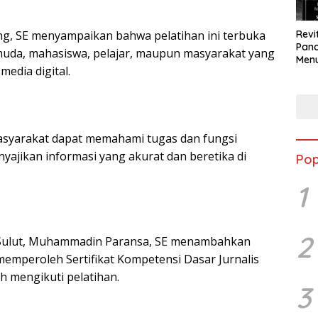
Revi
ng, SE menyampaikan bahwa pelatihan ini terbuka
Panc
muda, mahasiswa, pelajar, maupun masyarakat yang
Menu
media digital.
Eko
Berk
 masyarakat dapat memahami tugas dan fungsi
yajikan informasi yang akurat dan beretika di
Pop
1
2
N Sulut, Muhammadin Paransa, SE menambahkan
emperoleh Sertifikat Kompetensi Dasar Jurnalis
ah mengikuti pelatihan.
3