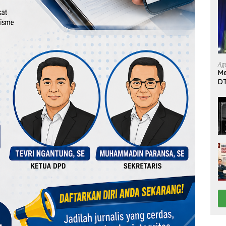
Ag
Me
DT
da
Di