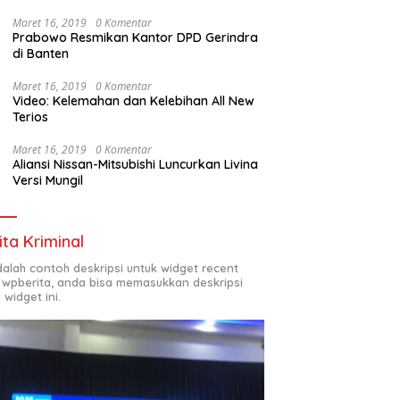
Maret 16, 2019
0 Komentar
Prabowo Resmikan Kantor DPD Gerindra
di Banten
Maret 16, 2019
0 Komentar
Video: Kelemahan dan Kelebihan All New
Terios
Maret 16, 2019
0 Komentar
Aliansi Nissan-Mitsubishi Luncurkan Livina
Versi Mungil
ita Kriminal
adalah contoh deskripsi untuk widget recent
 wpberita, anda bisa memasukkan deskripsi
 widget ini.