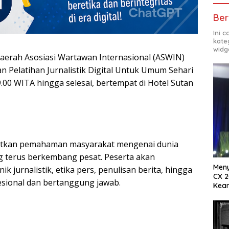
Ber
Ini 
kate
widg
erah Asosiasi Wartawan Internasional (ASWIN)
n Pelatihan Jurnalistik Digital Untuk Umum Sehari
9.00 WITA hingga selesai, bertempat di Hotel Sutan
gkatkan pemahaman masyarakat mengenai dunia
ang terus berkembang pesat. Peserta akan
Meny
 jurnalistik, etika pers, penulisan berita, hingga
CX 2
esional dan bertanggung jawab.
Keam
Komp