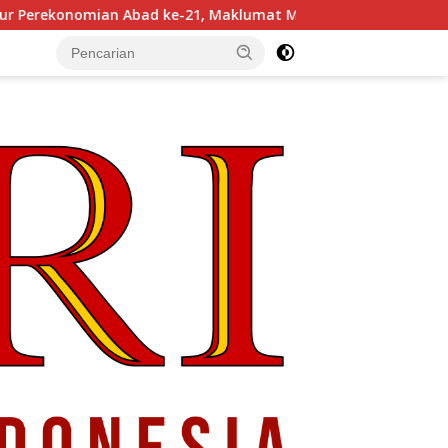
aklumat Merdeka Barat, dan Jalan Panjang Menuju Kedaulatan