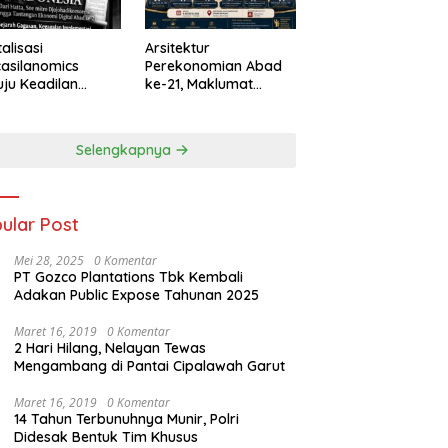
talisasi
Arsitektur
asilanomics
Perekonomian Abad
ju Keadilan
ke-21, Maklumat
nomi
Merdeka Barat, dan
elanjutan
Jalan Panjang Menuju
Kedaulatan Ekonomi
Selengkapnya
ular Post
Mei 28, 2025
0 Komentar
PT Gozco Plantations Tbk Kembali
Adakan Public Expose Tahunan 2025
Maret 16, 2019
0 Komentar
2 Hari Hilang, Nelayan Tewas
Mengambang di Pantai Cipalawah Garut
Maret 16, 2019
0 Komentar
14 Tahun Terbunuhnya Munir, Polri
Didesak Bentuk Tim Khusus