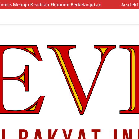
 Berkelanjutan
Arsitektur Perekonomian Abad ke-21, M