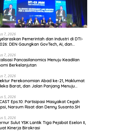
us 7, 2026
elaraskan Pemerintah dan Industri di DTI-
026: DEN Gaungkan GovTech, AI, dan
anan Holistik untuk Ekonomi Digital yang
etitif
us 7, 2026
talisasi Pancasilanomics Menuju Keadilan
omi Berkelanjutan
us 7, 2026
tektur Perekonomian Abad ke-21, Maklumat
eka Barat, dan Jalan Panjang Menuju
aulatan Ekonomi
us 5, 2026
AST Eps.10: Partisipasi Masyakat Cegah
psi, Narsum Risat dan Denny Susanto.SH
us 5, 2026
lut YSK Lantik Tiga Pejabat Eselon II,
uat Kinerja Birokrasi