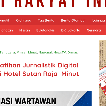
omotif
Olahraga
Tag Berita
Berita Otomotif
Lainnya
ejahatan
Nissan
Bulutangkis
DKI Jakarta
Gerindra
 Tenggara
,
Minsel
,
Minut
,
Nasional
,
NewsTV
,
Ormas
,
atihan Jurnalistik Digital
 Hotel Sutan Raja Minut