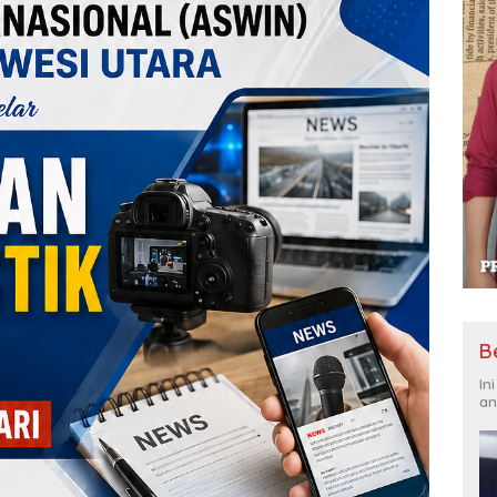
B
In
an