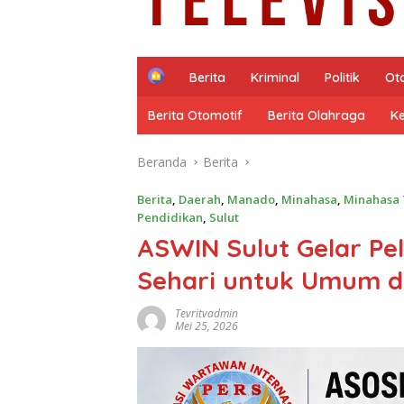
H
Berita
Kriminal
Politik
Ot
o
m
Berita Otomotif
Berita Olahraga
K
e
Beranda
Berita
Berita
,
Daerah
,
Manado
,
Minahasa
,
Minahasa
Pendidikan
,
Sulut
‎ASWIN Sulut Gelar Pel
Sehari untuk Umum di
Tevritvadmin
Mei 25, 2026