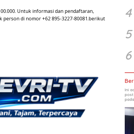
4
100.000. Untuk informasi dan pendaftaran,
 person di nomor +62 895-3227-80081.berikut
5
6
Ber
Ini 
post
pada