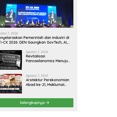
ustus 7, 2026
nyelaraskan Pemerintah dan Industri di
I-CX 2026: DEN Gaungkan GovTech, AI,
n Keamanan Holistik untuk Ekonomi
gital yang Kompetitif
Agustus 7, 2026
Revitalisasi
Pancasilanomics Menuju
Keadilan Ekonomi
Berkelanjutan
Agustus 7, 2026
Arsitektur Perekonomian
Abad ke-21, Maklumat
Merdeka Barat, dan Jalan
Panjang Menuju
Kedaulatan Ekonomi
Selengkapnya