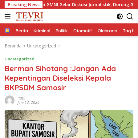
Langsung
dan GMNI Gelar Diskusi Jurnalistik, Dorong Gen Z Kritis Bermedi
Breaking News
ke
konten
Home
Berita
Kriminal
Politik
Otomotif
Olahraga
Tag Ber
Beranda
Uncategorized
Uncategorized
Berman Sihotang :Jangan Ada
Kepentingan Diseleksi Kepala
BKPSDM Samosir
Rusli
Juni 12, 2026