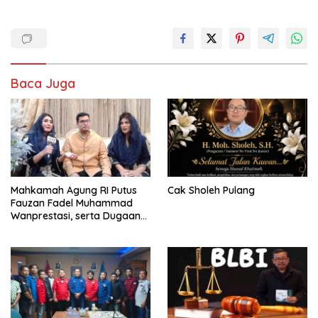
Baca Juga
Mahkamah Agung RI Putus
Cak Sholeh Pulang
Fauzan Fadel Muhammad
Wanprestasi, serta Dugaan
Penyalahgunaan Dana dan
Aset PT GME