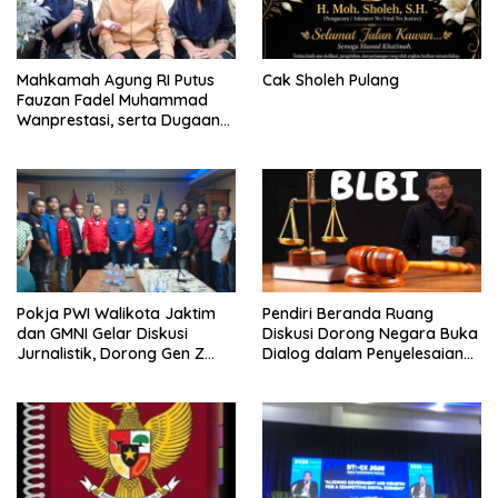
Mahkamah Agung RI Putus
Cak Sholeh Pulang
Fauzan Fadel Muhammad
Wanprestasi, serta Dugaan
Penyalahgunaan Dana dan
Aset PT GME
Pokja PWI Walikota Jaktim
Pendiri Beranda Ruang
dan GMNI Gelar Diskusi
Diskusi Dorong Negara Buka
Jurnalistik, Dorong Gen Z
Dialog dalam Penyelesaian
Kritis Bermedia Sosial
BLB