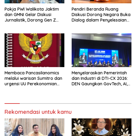
Pokja PWI Walikota Jaktim
Pendiri Beranda Ruang
dan GMNI Gelar Diskusi
Diskusi Dorong Negara Buka
Jurnalistik, Dorong Gen Z
Dialog dalam Penyelesaian
Kritis Bermedia Sosial
BLB
Membaca Pancasilanomics
Menyelaraskan Pemerintah
melalui warisan Sumitro dan
dan Industri di DTI-CX 2026:
urgensi UU Perekonomian
DEN Gaungkan GovTech, AI,
Nasional
dan Keamanan Holistik untuk
Ekonomi Digital yang
Kompetitif
Rekomendasi untuk kamu