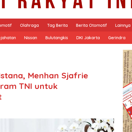
omotif
Olahraga
Tag Berita
Berita Otomotif
Lainnya
ejahatan
Nissan
Bulutangkis
DKI Jakarta
Gerindra
Istana, Menhan Sjafrie
gram TNI untuk
t