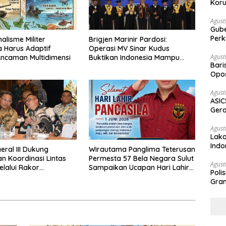
Koru
Agust
Gubernur Su
Perk
alisme Militer
Brigjen Marinir Pardosi:
a Harus Adaptif
Operasi MV Sinar Kudus
Agust
ncaman Multidimensi
Buktikan Indonesia Mampu
Bari
Proyeksikan Kekuatan hingga
Opos
Laut Arab
Prog
Agust
ASIC
Gera
STR
Agust
Laka
Indo
ral III Dukung
Wirautama Panglima Teterusan
Keb
n Koordinasi Lintas
Permesta 57 Bela Negara Sulut
Agust
elalui Rakor
Sampaikan Ucapan Hari Lahir
Poli
mda Jawa-Bali
Pancasila 2026
Gram