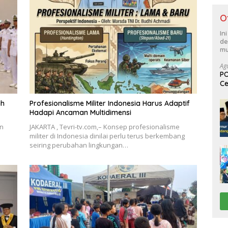
O
In
de
mu
Ag
PO
Ce
Su
ah
Profesionalisme Militer Indonesia Harus Adaptif
Hadapi Ancaman Multidimensi
an
JAKARTA , Tevri-tv.com,– Konsep profesionalisme
militer di Indonesia dinilai perlu terus berkembang
seiring perubahan lingkungan…