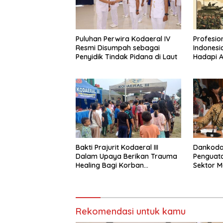
Puluhan Perwira Kodaeral IV
Profesion
Resmi Disumpah sebagai
Indonesi
Penyidik Tindak Pidana di Laut
Hadapi A
Bakti Prajurit Kodaeral III
Dankodae
Dalam Upaya Berikan Trauma
Penguata
Healing Bagi Korban
Sektor M
Kebakaran Kemayoran
Forkopi
Rekomendasi untuk kamu