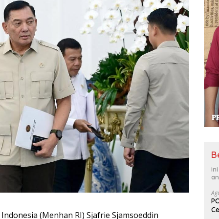
B
In
an
Ag
PO
Ce
Indonesia (Menhan RI) Sjafrie Sjamsoeddin
Su