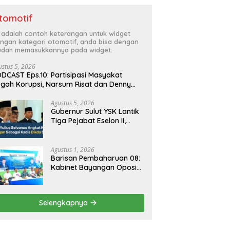
tomotif
i adalah contoh keterangan untuk widget
ngan kategori otomotif, anda bisa dengan
dah memasukkannya pada widget.
ustus 5, 2026
DCAST Eps.10: Partisipasi Masyakat
gah Korupsi, Narsum Risat dan Denny
santo.SH
Agustus 5, 2026
Gubernur Sulut YSK Lantik
Tiga Pejabat Eselon II,
Perkuat Kinerja Birokrasi
Agustus 1, 2026
Barisan Pembaharuan 08:
Kabinet Bayangan Oposisi
Jangan Ganggu Stabilitas
Nasional dan Program
Asta Cita Prabowo-Gibran
Selengkapnya