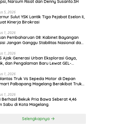
psi, Narsum Risat dan Denny Susanto.SH
us 5, 2026
lut YSK Lantik Tiga Pejabat Eselon II,
uat Kinerja Birokrasi
us 1, 2026
san Pembaharuan 08: Kabinet Bayangan
isi Jangan Ganggu Stabilitas Nasional dan
ram Asta Cita Prabowo-Gibran
us 1, 2026
S Ajak Generasi Urban Eksplorasi Gaya,
k, dan Pengalaman Baru Lewat GEL-
ATUS MC™ Pop Up Experience
us 1, 2026
lantas Truk Vs Sepeda Motor di Depan
mart Palbapang Magelang Berakibat Truk
akar
us 1, 2026
si Berhasil Bekuk Pria Bawa Seberat 4,46
 Sabu di Kota Magelang.
Selengkapnya