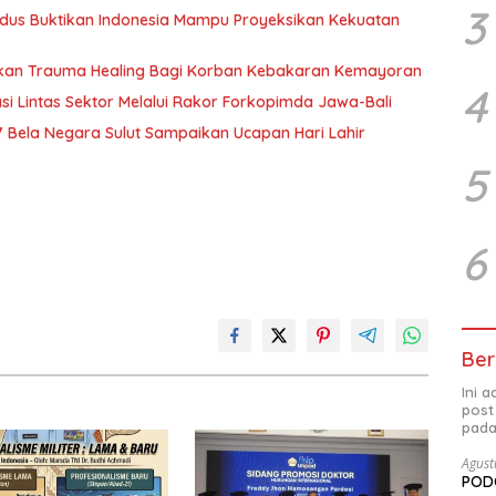
3
 Kudus Buktikan Indonesia Mampu Proyeksikan Kekuatan
erikan Trauma Healing Bagi Korban Kebakaran Kemayoran
4
si Lintas Sektor Melalui Rakor Forkopimda Jawa-Bali
 Bela Negara Sulut Sampaikan Ucapan Hari Lahir
5
6
Ber
Ini 
post
pada
Agust
PODC