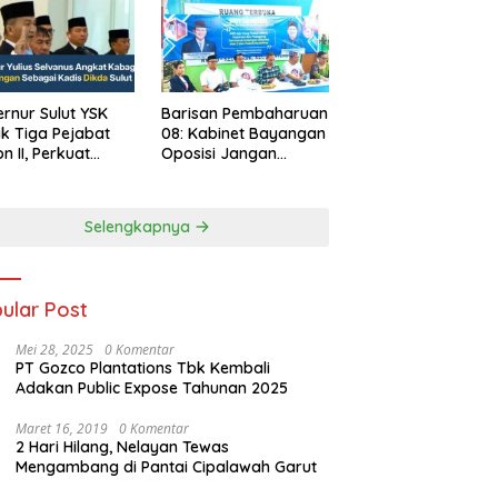
rnur Sulut YSK
Barisan Pembaharuan
ik Tiga Pejabat
08: Kabinet Bayangan
on II, Perkuat
Oposisi Jangan
rja Birokrasi
Ganggu Stabilitas
Nasional dan
Program Asta Cita
Selengkapnya
Prabowo-Gibran
ular Post
Mei 28, 2025
0 Komentar
PT Gozco Plantations Tbk Kembali
Adakan Public Expose Tahunan 2025
Maret 16, 2019
0 Komentar
2 Hari Hilang, Nelayan Tewas
Mengambang di Pantai Cipalawah Garut