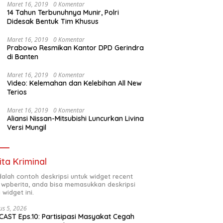
Maret 16, 2019
0 Komentar
14 Tahun Terbunuhnya Munir, Polri
Didesak Bentuk Tim Khusus
Maret 16, 2019
0 Komentar
Prabowo Resmikan Kantor DPD Gerindra
di Banten
Maret 16, 2019
0 Komentar
Video: Kelemahan dan Kelebihan All New
Terios
Maret 16, 2019
0 Komentar
Aliansi Nissan-Mitsubishi Luncurkan Livina
Versi Mungil
ita Kriminal
adalah contoh deskripsi untuk widget recent
 wpberita, anda bisa memasukkan deskripsi
 widget ini.
us 5, 2026
AST Eps.10: Partisipasi Masyakat Cegah