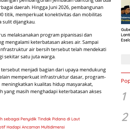
rkembangan pembangunan Jembatan Gantung Garuda
bagai daerah. Hingga Juni 2026, pembangunan
0 titik, memperkuat konektivitas dan mobilitas
sulit dijangkau.
Gube
terus melaksanakan program pipanisasi dan
Lant
Esel
g mengalami keterbatasan akses air. Sampai
Kine
frastruktur air bersih tersebut telah mendekati
i sekitar satu juta warga.
 tersebut menjadi bagian dari upaya mendukung
lain memperkuat infrastruktur dasar, program-
Pop
 meningkatkan kualitas hidup masyarakat,
rah yang masih menghadapi keterbatasan akses
1
2
h sebagai Penyidik Tindak Pidana di Laut
aptif Hadapi Ancaman Multidimensi