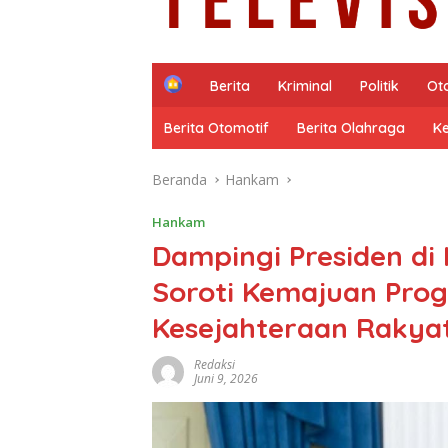
H
Berita
Kriminal
Politik
Ot
o
m
Berita Otomotif
Berita Olahraga
K
e
Beranda
Hankam
Hankam
Dampingi Presiden di 
Soroti Kemajuan Pro
Kesejahteraan Rakya
Redaksi
Juni 9, 2026