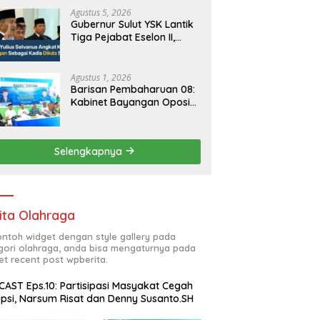
Agustus 5, 2026
Gubernur Sulut YSK Lantik
Tiga Pejabat Eselon II,
Perkuat Kinerja Birokrasi
Agustus 1, 2026
Barisan Pembaharuan 08:
Kabinet Bayangan Oposisi
Jangan Ganggu Stabilitas
Nasional dan Program
Asta Cita Prabowo-Gibran
Selengkapnya
ita Olahraga
contoh widget dengan style gallery pada
gori olahraga, anda bisa mengaturnya pada
et recent post wpberita.
AST Eps.10: Partisipasi Masyakat Cegah
psi, Narsum Risat dan Denny Susanto.SH