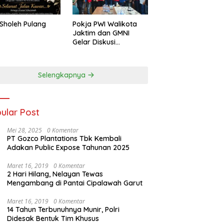
Sholeh Pulang
Pokja PWI Walikota
Jaktim dan GMNI
Gelar Diskusi
Jurnalistik, Dorong
Gen Z Kritis Bermedia
Sosial
Selengkapnya
ular Post
Mei 28, 2025
0 Komentar
PT Gozco Plantations Tbk Kembali
Adakan Public Expose Tahunan 2025
Maret 16, 2019
0 Komentar
2 Hari Hilang, Nelayan Tewas
Mengambang di Pantai Cipalawah Garut
Maret 16, 2019
0 Komentar
14 Tahun Terbunuhnya Munir, Polri
Didesak Bentuk Tim Khusus