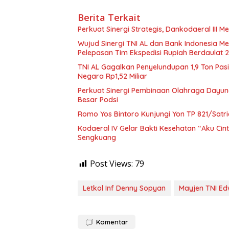
Berita Terkait
Perkuat Sinergi Strategis, Dankodaeral III
Wujud Sinergi TNI AL dan Bank Indonesia M
Pelepasan Tim Ekspedisi Rupiah Berdaulat 
TNI AL Gagalkan Penyelundupan 1,9 Ton Pasi
Negara Rp1,52 Miliar
Perkuat Sinergi Pembinaan Olahraga Dayung
Besar Podsi
Romo Yos Bintoro Kunjungi Yon TP 821/Satri
Kodaeral IV Gelar Bakti Kesehatan “Aku Ci
Sengkuang
Post Views:
79
Letkol Inf Denny Sopyan
Mayjen TNI E
Komentar