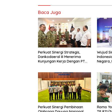
Baca Juga
Perkuat Sinergi Strategis,
Wujud Si
Dankodaeral III Menerima
Indonesi
Kunjungan Kerja Dengan PT
Negara, 
PLN
Pelepasa
Rupiah B
Perkuat Sinergi Pembinaan
Romo Yos
Olahraga Dayung Nasional,
TP 821/S