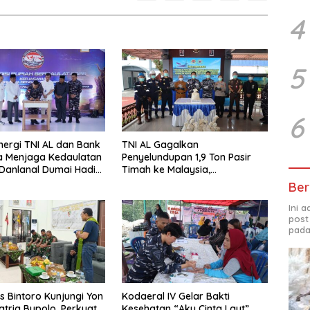
4
5
6
nergi TNI AL dan Bank
TNI AL Gagalkan
a Menjaga Kedaulatan
Penyelundupan 1,9 Ton Pasir
Danlanal Dumai Hadiri
Timah ke Malaysia,
n Tim Ekspedisi
Selamatkan Potensi Kerugian
Ber
erdaulat 2026
Negara Rp1,52 Miliar
Ini 
post
pada
 Bintoro Kunjungi Yon
Kodaeral IV Gelar Bakti
atria Bupolo, Perkuat
Kesehatan “Aku Cinta Laut”