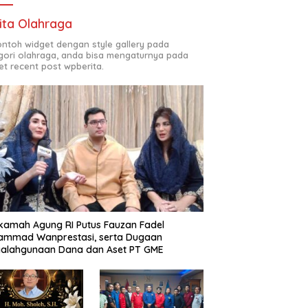
ita Olahraga
contoh widget dengan style gallery pada
gori olahraga, anda bisa mengaturnya pada
et recent post wpberita.
amah Agung RI Putus Fauzan Fadel
ammad Wanprestasi, serta Dugaan
yalahgunaan Dana dan Aset PT GME