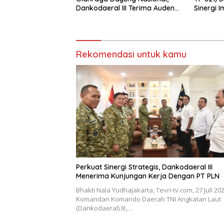
Dankodaeral III Terima Audensi
Sinergi 
Pengurus Besar Podsi
Prajurit
Rekomendasi untuk kamu
Perkuat Sinergi Strategis, Dankodaeral III
Menerima Kunjungan Kerja Dengan PT PLN
Bhakti Nala YudhaJakarta, Tevri-tv.com, 27 Juli 20
Komandan Komando Daerah TNI Angkatan Laut
(Dankodaeral) III,…