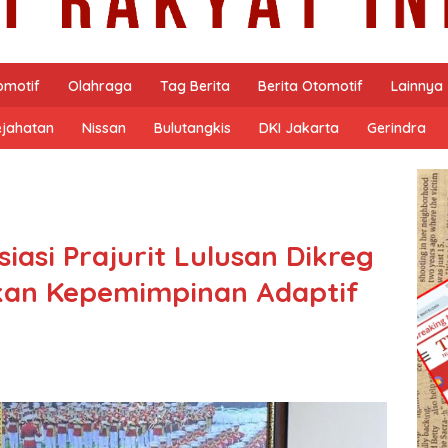
omotif
Olahraga
Tag Berita
Berita Otomotif
Lainnya
ejahatan
Nissan
Bulutangkis
DKI Jakarta
Gerindra
asi Prajurit Lulusan Dikreg
nkan Kepemimpinan Adaptif