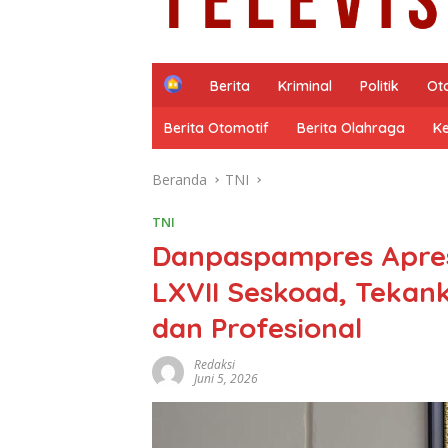
H
Berita
Kriminal
Politik
Ot
o
m
Berita Otomotif
Berita Olahraga
K
e
Beranda
TNI
TNI
Danpaspampres Apresi
LXVII Seskoad, Teka
dan Profesional
Redaksi
Juni 5, 2026