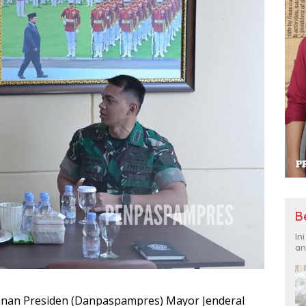
B
In
an
an Presiden (Danpaspampres) Mayor Jenderal