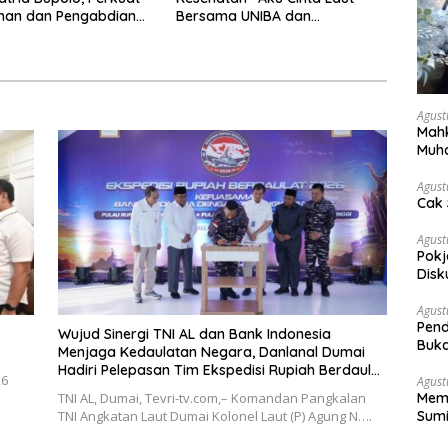
Iman dan Pengabdian
Bersama UNIBA dan
Puskesmas Tanjung
Sengkuang
Agust
Mahk
Muh
Pen
Agust
Cak 
Agust
Pokj
Disk
Sosi
Agust
Pend
Wujud Sinergi TNI AL dan Bank Indonesia
Buka
Menjaga Kedaulatan Negara, Danlanal Dumai
Hadiri Pelepasan Tim Ekspedisi Rupiah Berdaulat
26
Agust
2026
Memb
TNI AL, Dumai, Tevri-tv.com,– Komandan Pangkalan
Sumi
TNI Angkatan Laut Dumai Kolonel Laut (P) Agung N….