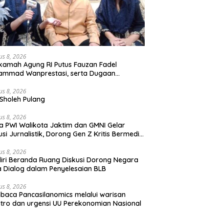
us 8, 2026
amah Agung RI Putus Fauzan Fadel
ammad Wanprestasi, serta Dugaan
yalahgunaan Dana dan Aset PT GME
us 8, 2026
Sholeh Pulang
us 8, 2026
a PWI Walikota Jaktim dan GMNI Gelar
usi Jurnalistik, Dorong Gen Z Kritis Bermedia
al
us 8, 2026
iri Beranda Ruang Diskusi Dorong Negara
 Dialog dalam Penyelesaian BLB
us 8, 2026
aca Pancasilanomics melalui warisan
tro dan urgensi UU Perekonomian Nasional