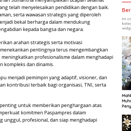
Adrian Sumantha menyampaikan ucapan selamat
yang telah menyelesaikan pendidikan dengan baik.
Ber
aman, serta wawasan strategis yang diperoleh
Ini 
enjadi bekal berharga dalam mendukung
kate
widg
ngabdian kepada bangsa dan negara.
ikan arahan strategis serta motivasi
Ia menekankan pentingnya terus mengembangkan
erta meningkatkan profesionalisme dalam menghadapi
n kompleks dan dinamis.
pu menjadi pemimpin yang adaptif, visioner, dan
 kontribusi terbaik bagi organisasi, TNI, serta
Mahk
Muh
 penting untuk memberikan penghargaan atas
Pen
memperkuat komitmen Paspampres dalam
unggul, profesional, dan siap menghadapi