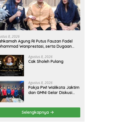
ustus 8, 2026
hkamah Agung RI Putus Fauzan Fadel
uhammad Wanprestasi, serta Dugaan
nyalahgunaan Dana dan Aset PT GME
Agustus 8, 2026
Cak Sholeh Pulang
Agustus 8, 2026
Pokja PWI Walikota Jaktim
dan GMNI Gelar Diskusi
Jurnalistik, Dorong Gen Z
Kritis Bermedia Sosial
Selengkapnya