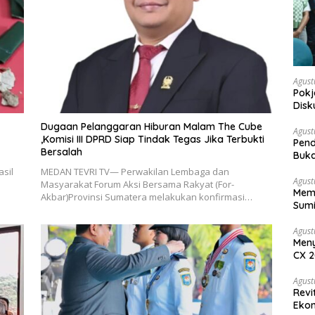
Agust
Pokj
Disk
Sosi
Dugaan Pelanggaran Hiburan Malam The Cube
Agust
,Komisi III DPRD Siap Tindak Tegas Jika Terbukti
Pend
Bersalah
Buka
sil
MEDAN TEVRI TV— Perwakilan Lembaga dan
Agust
Masyarakat Forum Aksi Bersama Rakyat (For-
Memb
Akbar)Provinsi Sumatera melakukan konfirmasi…
Sumi
Agust
Meny
CX 2
Keam
Komp
Agust
Revi
Ekon