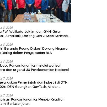
us 8, 2026
a PWI Walikota Jaktim dan GMNI Gelar
usi Jurnalistik, Dorong Gen Z Kritis Bermedia
al
us 8, 2026
iri Beranda Ruang Diskusi Dorong Negara
 Dialog dalam Penyelesaian BLB
us 8, 2026
aca Pancasilanomics melalui warisan
tro dan urgensi UU Perekonomian Nasional
us 7, 2026
elaraskan Pemerintah dan Industri di DTI-
026: DEN Gaungkan GovTech, AI, dan
anan Holistik untuk Ekonomi Digital yang
etitif
us 7, 2026
talisasi Pancasilanomics Menuju Keadilan
omi Berkelanjutan