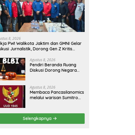
ustus 8, 2026
kja PWI Walikota Jaktim dan GMNI Gelar
skusi Jurnalistik, Dorong Gen Z Kritis
rmedia Sosial
Agustus 8, 2026
Pendiri Beranda Ruang
Diskusi Dorong Negara
Buka Dialog dalam
Penyelesaian BLB
Agustus 8, 2026
Membaca Pancasilanomics
melalui warisan Sumitro
dan urgensi UU
Perekonomian Nasional
Selengkapnya