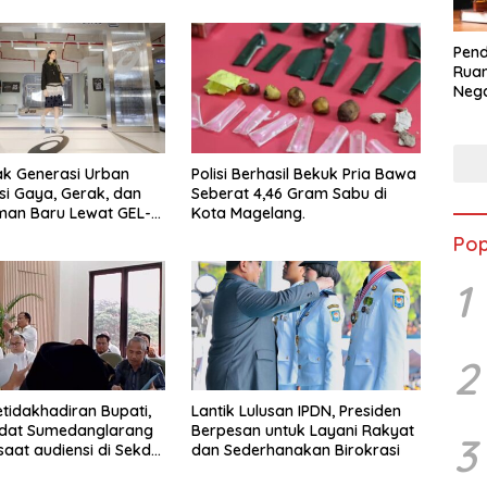
Pend
Ruan
Nega
dala
BLB
ak Generasi Urban
Polisi Berhasil Bekuk Pria Bawa
si Gaya, Gerak, dan
Seberat 4,46 Gram Sabu di
man Baru Lewat GEL-
Kota Magelang.
 MC™ Pop Up
Pop
ce
1
2
etidakhadiran Bupati,
Lantik Lulusan IPDN, Presiden
Adat Sumedanglarang
Berpesan untuk Layani Rakyat
3
saat audiensi di Sekda
dan Sederhanakan Birokrasi
ng