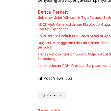
penyalahgunaan,pengawasan,penyalura
Berita Terkait
Gubernur Sulut YSK Lantik Tiga Pej
ASICS Ajak Generasi Urban Eksplorasi Gay
Pop Up Experience
Polisi Berhasil Bekuk Pria Bawa Seberat 4,
Dugaan Pelanggaran Hiburan Malam The Cube
Bersalah
Protes ketidakhadiran Bupati, Majelis Adat
Sumedang
Lantik Lulusan IPDN, Presiden Berpesan unt
Post Views:
363
Komentar
Baca Juga