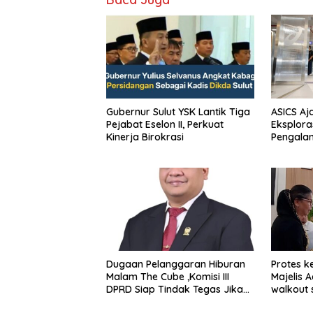
Gubernur Sulut YSK Lantik Tiga
ASICS Aj
Pejabat Eselon II, Perkuat
Eksplora
Kinerja Birokrasi
Pengala
STRATUS
Experien
Dugaan Pelanggaran Hiburan
Protes k
Malam The Cube ,Komisi III
Majelis 
DPRD Siap Tindak Tegas Jika
walkout 
Terbukti Bersalah
Sumeda