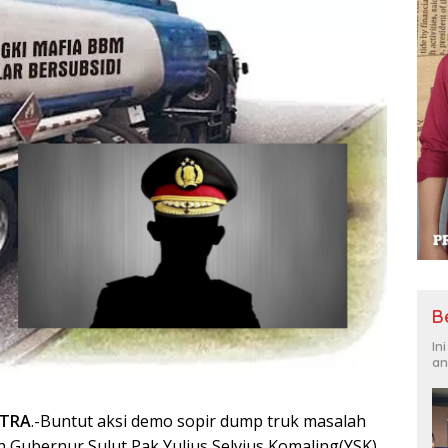
B
In
an
ITRA
.-Buntut aksi demo sopir dump truk masalah
h Gubernur Sulut Pak Yulius Selvius Komaling(YSK)