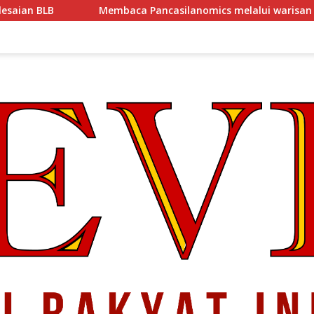
a Pancasilanomics melalui warisan Sumitro dan urgensi UU P