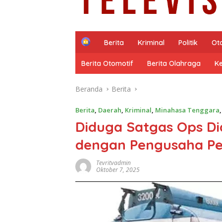
H
Berita
Kriminal
Politik
Ot
o
m
Berita Otomotif
Berita Olahraga
K
e
Beranda
Berita
Berita
,
Daerah
,
Kriminal
,
Minahasa Tenggara
Diduga Satgas Ops Di
dengan Pengusaha P
Tevritvadmin
Oktober 7, 2025