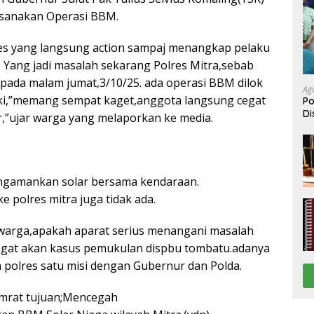
sanakan Operasi BBM.
es yang langsung action sampaj menangkap pelaku
. Yang jadi masalah sekarang Polres Mitra,sebab
 pada malam jumat,3/10/25. ada operasi BBM dilok
Ag
gki,”memang sempat kaget,anggota langsung cegat
Po
Di
ar,”ujar warga yang melaporkan ke media.
Be
ngamankan solar bersama kendaraan.
ke polres mitra juga tidak ada.
 warga,apakah aparat serius menangani masalah
ringat akan kasus pemukulan dispbu tombatu.adanya
 polres satu misi dengan Gubernur dan Polda.
amrat tujuan;Mencegah