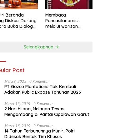
iri Beranda
Membaca
g Diskusi Dorong
Pancasilanomics
ra Buka Dialog
melalui warisan
m Penyelesaian
Sumitro dan urgensi
UU Perekonomian
Nasional
Selengkapnya
ular Post
Mei 28, 2025
0 Komentar
PT Gozco Plantations Tbk Kembali
Adakan Public Expose Tahunan 2025
Maret 16, 2019
0 Komentar
2 Hari Hilang, Nelayan Tewas
Mengambang di Pantai Cipalawah Garut
Maret 16, 2019
0 Komentar
14 Tahun Terbunuhnya Munir, Polri
Didesak Bentuk Tim Khusus