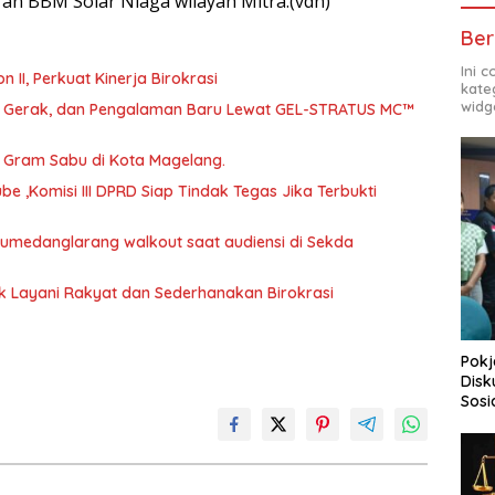
n BBM Solar Niaga wilayah Mitra.(vdn)
Ber
Ini 
abat Eselon II, Perkuat Kinerja Birokrasi
kate
widg
a, Gerak, dan Pengalaman Baru Lewat GEL-STRATUS MC™
46 Gram Sabu di Kota Magelang.
 ,Komisi III DPRD Siap Tindak Tegas Jika Terbukti
 Sumedanglarang walkout saat audiensi di Sekda
uk Layani Rakyat dan Sederhanakan Birokrasi
Pokj
Disk
Sosi