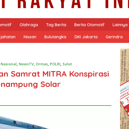
omotif
Olahraga
Tag Berita
Berita Otomotif
Lainnya
ejahatan
Nissan
Bulutangkis
DKI Jakarta
Gerindra
,
Nasional
,
NewsTV
,
Ormas
,
POLRI
,
Sulut
an Samrat MITRA Konspirasi
enampung Solar