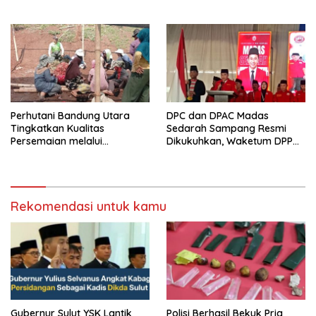
saat audiensi di Sekda
Birokrasi
Sumedang
Perhutani Bandung Utara
DPC dan DPAC Madas
Tingkatkan Kualitas
Sedarah Sampang Resmi
Persemaian melalui
Dikukuhkan, Waketum DPP
Pembinaan dan Evaluasi
Pimpin Pelantikan
Rekomendasi untuk kamu
Gubernur Sulut YSK Lantik
Polisi Berhasil Bekuk Pria