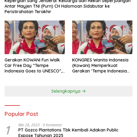
Kepergian Sang Jenderal: Keluarga dan Rekan Seperjuangan
Antar Mayjen TNI (Purn) CH Halomoan Sidabutar ke
Peristirahatan Terakhir
Gerakan KOWANI Fun Walk
KONGRES Wanita Indonesia
Car Free Day “Tempe
(Kowani) Memperkuat
Indonesia Goes to UNESCO”,
Gerakan ‘Tempe Indonesia
Dorong Warisan Kuliner
Goes to Unesco”
Nusantara Mendunia
Selengkapnya
Popular Post
1
Mei 28, 2025
0 Komentar
PT Gozco Plantations Tbk Kembali Adakan Public
Expose Tahunan 2025