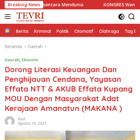
Langsung
santara Mendunia
Breaking News
KONGRES Wanita Indonesia (Kowani) 
ke
konten
Home
Berita
Kriminal
Politik
Otomotif
Olahraga
Tag Ber
Beranda
Daerah
Daerah
,
Ekonomi
Dorong Literasi Keuangan Dan
Penghijauan Cendana, Yayasan
Effata NTT & AKUB Effata Kupang
MOU Dengan Masyarakat Adat
Kerajaan Amanatun (MAKANA )
Rusli
Agustus 16, 2025