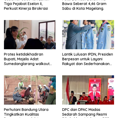
Tiga Pejabat Eselon II,
Bawa Seberat 4,46 Gram
Perkuat Kinerja Birokrasi
Sabu di Kota Magelang.
Protes ketidakhadiran
Lantik Lulusan IPDN, Presiden
Bupati, Majelis Adat
Berpesan untuk Layani
Sumedanglarang walkout
Rakyat dan Sederhanakan
saat audiensi di Sekda
Birokrasi
Sumedang
Perhutani Bandung Utara
DPC dan DPAC Madas
Tingkatkan Kualitas
Sedarah Sampang Resmi