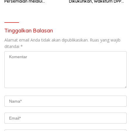
Persemaian melalui
Dikukuhkan, Waketum DPP
Pembinaan dan Evaluasi
Pimpin Pelantikan
Tinggalkan Balasan
Alamat email Anda tidak akan dipublikasikan.
Ruas yang wajib
ditandai
*