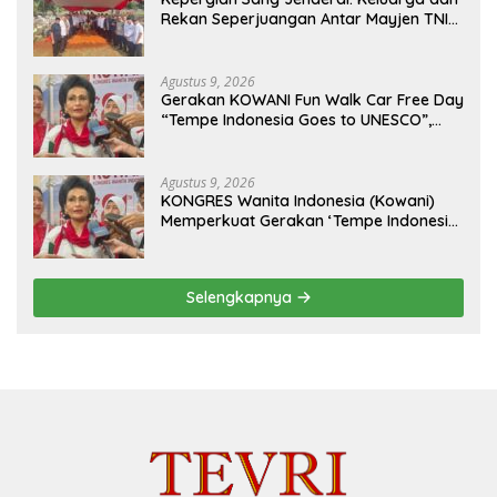
Rekan Seperjuangan Antar Mayjen TNI
(Purn) CH Halomoan Sidabutar ke
Peristirahatan Terakhir
Agustus 9, 2026
Gerakan KOWANI Fun Walk Car Free Day
“Tempe Indonesia Goes to UNESCO”,
Dorong Warisan Kuliner Nusantara
Mendunia
Agustus 9, 2026
KONGRES Wanita Indonesia (Kowani)
Memperkuat Gerakan ‘Tempe Indonesia
Goes to Unesco”
Selengkapnya