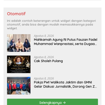
Otomotif
Ini adalah contoh keterangan untuk widget dengan kategori
otomotif, anda bisa dengan mudah memasukkannya pada
widget.
Agustus 8, 2026
Mahkamah Agung RI Putus Fauzan Fadel
Muhammad Wanprestasi, serta Dugaan
Penyalahgunaan Dana dan Aset PT GME
Agustus 8, 2026
Cak Sholeh Pulang
Agustus 8, 2026
Pokja PWI Walikota Jaktim dan GMNI
Gelar Diskusi Jurnalistik, Dorong Gen Z
Kritis Bermedia Sosial
Selengkapnya