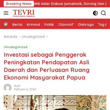
Langsung
 GMNI Gelar Diskusi Jurnalistik, Dorong Gen Z Kritis Bermedia S
Breaking News
ke
konten
Home
Berita
Kriminal
Politik
Otomotif
Olahraga
Tag Ber
Beranda
Uncategorized
Uncategorized
Investasi sebagai Penggerak
Peningkatan Pendapatan Asli
Daerah dan Perluasan Ruang
Ekonomi Masyarakat Papua
Rusli
Februari 4, 2026