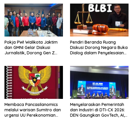
Aset PT GME
Pokja PWI Walikota Jaktim
Pendiri Beranda Ruang
dan GMNI Gelar Diskusi
Diskusi Dorong Negara Buka
Jurnalistik, Dorong Gen Z
Dialog dalam Penyelesaian
Kritis Bermedia Sosial
BLB
Membaca Pancasilanomics
Menyelaraskan Pemerintah
melalui warisan Sumitro dan
dan Industri di DTI-CX 2026:
urgensi UU Perekonomian
DEN Gaungkan GovTech, AI,
Nasional
dan Keamanan Holistik untuk
Ekonomi Digital yang
Kompetitif