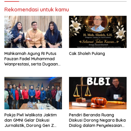
Rekomendasi untuk kamu
Mahkamah Agung RI Putus
Cak Sholeh Pulang
Fauzan Fadel Muhammad
Wanprestasi, serta Dugaan
Penyalahgunaan Dana dan
Aset PT GME
Pokja PWI Walikota Jaktim
Pendiri Beranda Ruang
dan GMNI Gelar Diskusi
Diskusi Dorong Negara Buka
Jurnalistik, Dorong Gen Z
Dialog dalam Penyelesaian
Kritis Bermedia Sosial
BLB