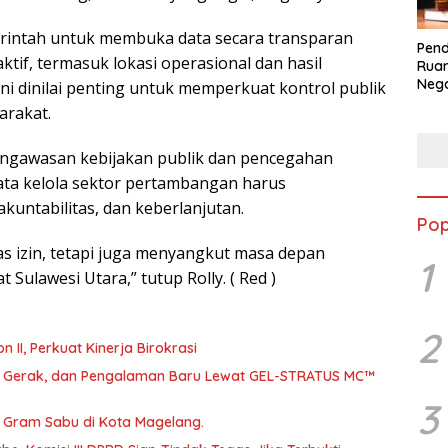
rintah untuk membuka data secara transparan
Pend
ktif, termasuk lokasi operasional dan hasil
Ruan
Nega
ni dinilai penting untuk memperkuat kontrol publik
dala
arakat.
BLB
engawasan kebijakan publik dan pencegahan
ta kelola sektor pertambangan harus
kuntabilitas, dan keberlanjutan.
Pop
tas izin, tetapi juga menyangkut masa depan
1
Sulawesi Utara,” tutup Rolly. ( Red )
2
abat Eselon II, Perkuat Kinerja Birokrasi
a, Gerak, dan Pengalaman Baru Lewat GEL-STRATUS MC™
3
46 Gram Sabu di Kota Magelang.