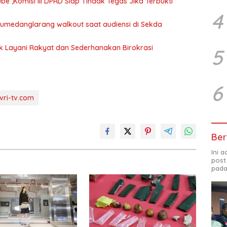
 ,Komisi III DPRD Siap Tindak Tegas Jika Terbukti
4
 Sumedanglarang walkout saat audiensi di Sekda
uk Layani Rakyat dan Sederhanakan Birokrasi
5
6
vri-tv.com
Ber
Ini 
post
pada