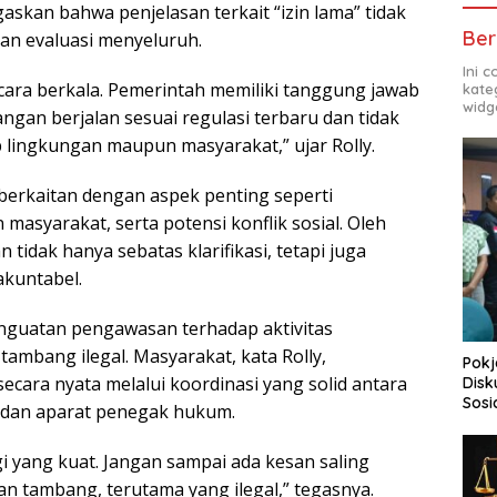
skan bahwa penjelasan terkait “izin lama” tidak
Ber
an evaluasi menyeluruh.
Ini 
secara berkala. Pemerintah memiliki tanggung jawab
kate
widg
ngan berjalan sesuai regulasi terbaru dan tidak
lingkungan maupun masyarakat,” ujar Rolly.
berkaitan dengan aspek penting seperti
masyarakat, serta potensi konflik sosial. Oleh
tidak hanya sebatas klarifikasi, tetapi juga
akuntabel.
nguatan pengawasan terhadap aktivitas
mbang ilegal. Masyarakat, kata Rolly,
Pokj
ara nyata melalui koordinasi yang solid antara
Disk
Sosi
 dan aparat penegak hukum.
gi yang kuat. Jangan sampai ada kesan saling
tambang, terutama yang ilegal,” tegasnya.