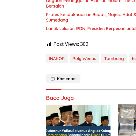
Dugaan Pelanggaran Hiburan Malam The Cube
Bersalah
Protes ketidakhadiran Bupati, Majelis Adat
Sumedang
Lantik Lulusan IPDN, Presiden Berpesan unt
Post Views:
302
INAKOR
Roly Wenas
Tambang
te
Komentar
Baca Juga