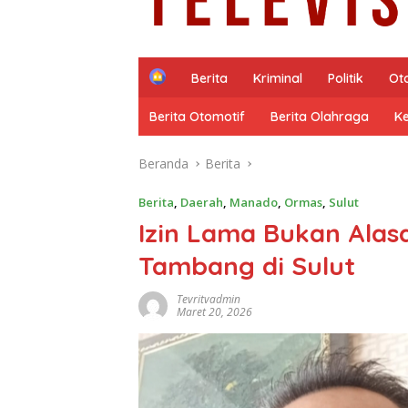
H
Berita
Kriminal
Politik
Ot
o
m
Berita Otomotif
Berita Olahraga
K
e
Beranda
Berita
Berita
,
Daerah
,
Manado
,
Ormas
,
Sulut
Izin Lama Bukan Alas
Tambang di Sulut
Tevritvadmin
Maret 20, 2026