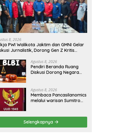
ustus 8, 2026
kja PWI Walikota Jaktim dan GMNI Gelar
skusi Jurnalistik, Dorong Gen Z Kritis
rmedia Sosial
Agustus 8, 2026
Pendiri Beranda Ruang
Diskusi Dorong Negara
Buka Dialog dalam
Penyelesaian BLB
Agustus 8, 2026
Membaca Pancasilanomics
melalui warisan Sumitro
dan urgensi UU
Perekonomian Nasional
Selengkapnya