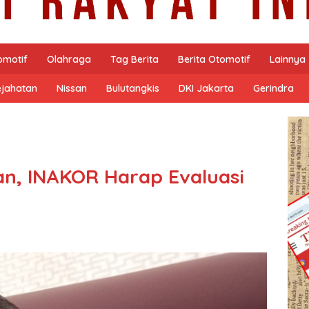
omotif
Olahraga
Tag Berita
Berita Otomotif
Lainnya
ejahatan
Nissan
Bulutangkis
DKI Jakarta
Gerindra
an, INAKOR Harap Evaluasi