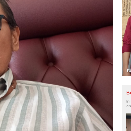
B
In
an