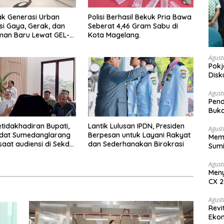
ak Generasi Urban
Polisi Berhasil Bekuk Pria Bawa
si Gaya, Gerak, dan
Seberat 4,46 Gram Sabu di
man Baru Lewat GEL-
Kota Magelang.
 MC™ Pop Up
ce
Agust
Pokj
Disk
Sosi
Agust
Pend
Buka
etidakhadiran Bupati,
Lantik Lulusan IPDN, Presiden
Agust
Adat Sumedanglarang
Berpesan untuk Layani Rakyat
Memb
saat audiensi di Sekda
dan Sederhanakan Birokrasi
Sumi
ng
Agust
Meny
CX 2
Keam
Komp
Agust
Revi
Ekon