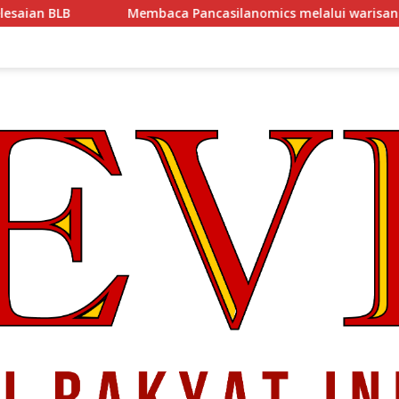
Pancasilanomics melalui warisan Sumitro dan urgensi UU Per