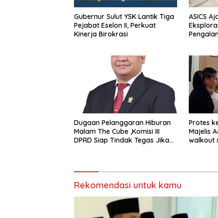
Gubernur Sulut YSK Lantik Tiga
ASICS Aj
Pejabat Eselon II, Perkuat
Eksplora
Kinerja Birokrasi
Pengala
STRATUS
Experien
Dugaan Pelanggaran Hiburan
Protes k
Malam The Cube ,Komisi III
Majelis 
DPRD Siap Tindak Tegas Jika
walkout 
Terbukti Bersalah
Sumeda
Rekomendasi untuk kamu