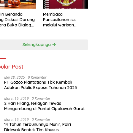
iri Beranda
Membaca
g Diskusi Dorong
Pancasilanomics
ra Buka Dialog
melalui warisan
m Penyelesaian
Sumitro dan urgensi
UU Perekonomian
Nasional
Selengkapnya
ular Post
Mei 28, 2025
0 Komentar
PT Gozco Plantations Tbk Kembali
Adakan Public Expose Tahunan 2025
Maret 16, 2019
0 Komentar
2 Hari Hilang, Nelayan Tewas
Mengambang di Pantai Cipalawah Garut
Maret 16, 2019
0 Komentar
14 Tahun Terbunuhnya Munir, Polri
Didesak Bentuk Tim Khusus