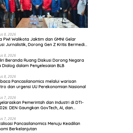
us 8, 2026
a PWI Walikota Jaktim dan GMNI Gelar
usi Jurnalistik, Dorong Gen Z Kritis Bermedia
al
us 8, 2026
iri Beranda Ruang Diskusi Dorong Negara
 Dialog dalam Penyelesaian BLB
us 8, 2026
aca Pancasilanomics melalui warisan
tro dan urgensi UU Perekonomian Nasional
us 7, 2026
elaraskan Pemerintah dan Industri di DTI-
026: DEN Gaungkan GovTech, AI, dan
anan Holistik untuk Ekonomi Digital yang
etitif
us 7, 2026
talisasi Pancasilanomics Menuju Keadilan
omi Berkelanjutan