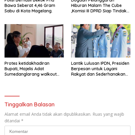
Polisi Berhasil Bekuk Pria
Dugaan Pelanggaran
Bawa Seberat 4,46 Gram
Hiburan Malam The Cube
Sabu di Kota Magelang.
,Komisi III DPRD Siap Tindak
Tegas Jika Terbukti Bersalah
Protes ketidakhadiran
Lantik Lulusan IPDN, Presiden
Bupati, Majelis Adat
Berpesan untuk Layani
Sumedanglarang walkout
Rakyat dan Sederhanakan
saat audiensi di Sekda
Birokrasi
Sumedang
Tinggalkan Balasan
Alamat email Anda tidak akan dipublikasikan.
Ruas yang wajib
ditandai
*