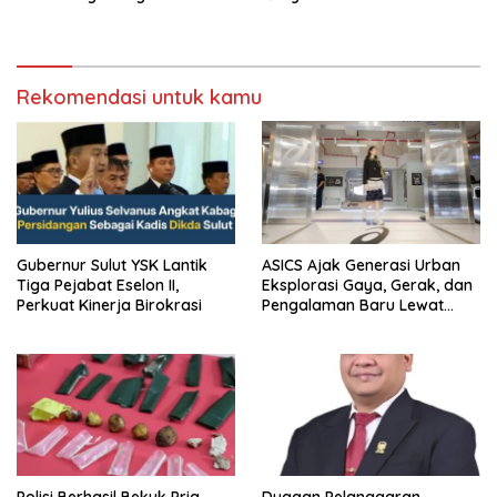
saat audiensi di Sekda
Birokrasi
Sumedang
Rekomendasi untuk kamu
Gubernur Sulut YSK Lantik
ASICS Ajak Generasi Urban
Tiga Pejabat Eselon II,
Eksplorasi Gaya, Gerak, dan
Perkuat Kinerja Birokrasi
Pengalaman Baru Lewat
GEL-STRATUS MC™ Pop Up
Experience