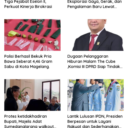
Tiga Pejabat Eselon II,
Eksplorasi Gaya, Gerak, dan
Perkuat Kinerja Birokrasi
Pengalaman Baru Lewat
GEL-STRATUS MC™ Pop Up
Experience
Polisi Berhasil Bekuk Pria
Dugaan Pelanggaran
Bawa Seberat 4,46 Gram
Hiburan Malam The Cube
Sabu di Kota Magelang.
,Komisi III DPRD Siap Tindak
Tegas Jika Terbukti Bersalah
Protes ketidakhadiran
Lantik Lulusan IPDN, Presiden
Bupati, Majelis Adat
Berpesan untuk Layani
Sumedanglarang walkout
Rakyat dan Sederhanakan