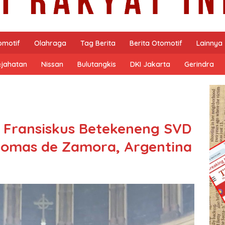
omotif
Olahraga
Tag Berita
Berita Otomotif
Lainnya
ejahatan
Nissan
Bulutangkis
DKI Jakarta
Gerindra
er Fransiskus Betekeneng SVD
omas de Zamora, Argentina