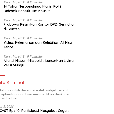
Maret 16, 2019
0 Komentar
14 Tahun Terbunuhnya Munir, Polri
Didesak Bentuk Tim Khusus
Maret 16, 2019
0 Komentar
Prabowo Resmikan Kantor DPD Gerindra
di Banten
Maret 16, 2019
0 Komentar
Video: Kelemahan dan Kelebihan All New
Terios
Maret 16, 2019
0 Komentar
Aliansi Nissan-Mitsubishi Luncurkan Livina
Versi Mungil
ita Kriminal
adalah contoh deskripsi untuk widget recent
 wpberita, anda bisa memasukkan deskripsi
 widget ini.
us 5, 2026
AST Eps.10: Partisipasi Masyakat Cegah