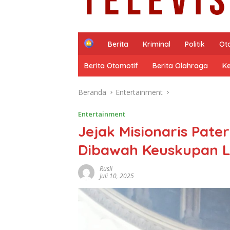
H
Berita
Kriminal
Politik
Ot
o
m
Berita Otomotif
Berita Olahraga
K
e
Beranda
Entertainment
Entertainment
Jejak Misionaris Pat
Dibawah Keuskupan L
Rusli
Juli 10, 2025