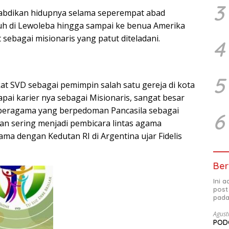
3
abdikan hidupnya selama seperempat abad
uh di Lewoleba hingga sampai ke benua Amerika
 sebagai misionaris yang patut diteladani.
4
5
at SVD sebagai pemimpin salah satu gereja di kota
pai karier nya sebagai Misionaris, sangat besar
beragama yang berpedoman Pancasila sebagai
6
an sering menjadi pembicara lintas agama
ma dengan Kedutan RI di Argentina ujar Fidelis
Ber
Ini 
post
pada
Agust
PODC