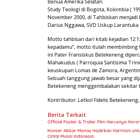
Benua Amerika Selatan.
Study Teologi di Bogota, Kolombia ( 19
November 2000, di Tahbiskan menjadi
Darius Nggawa, SVD Uskup Larantuka s
Motto tahbisan dari kitab kejadian 12:1
kepadamu”, motto itulah membimbing P
ini Pater Fransiskus Betekeneng diperc
Mahakudus ( Parroquia Santisima Trinid
keuskupan Lomas de Zamora, Argentin
Sebuah tanggung jawab besar yang dija
Betekeneng menggembalakan sekitar 65 r
Kontributor: Letkol Fidelis Betekeneng,
Berita Terkait
Official Poster & Trailer Film Harusnya Ho
Konser Akbar Monas Hadirkan Harmoni unt
Cintai Musisi Indonesia