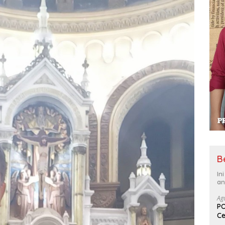
B
In
an
Ag
PO
Ce
Su