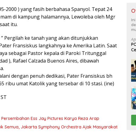
95-2000 ) yang fasih berbahasa Spanyol. Tepat 24
O
 Imam di kampung halamannya, Lewoleba oleh Mgr
In
aat itu.
de
mu
: ” Pergilah ke tanah yang akan ditunjukkan
Ag
PO
ater Fransiskus langkahnya ke Amerika Latin. Saat
Ce
aya sebagai Pastor kepala di Paroki Tritunggal
Su
ad ), Rafael Calzada Buenos Aires, dibawah
a.
lani dengan penuh dedikasi, Pater Fransiskus bh
ibu umat Katolik yang tersebar di 10 stasi. (ine)
 ST
ror Persembahan Ess Jay Pictures Karya Reza Arap
uk Semua, Jakarta Symphony Orchestra Ajak Masyarakat