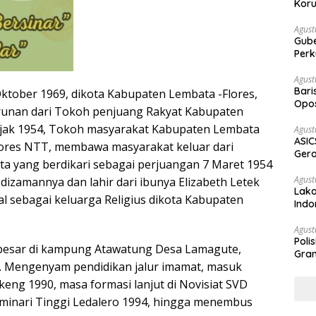
Koru
Agust
Gubernur Su
Perk
Agust
Bari
Oktober 1969, dikota Kabupaten Lembata -Flores,
Opos
urunan dari Tokoh penjuang Rakyat Kabupaten
Prog
ejak 1954, Tokoh masyarakat Kabupaten Lembata
Agust
ASIC
Flores NTT, membawa masyarakat keluar dari
Gera
ta yang berdikari sebagai perjuangan 7 Maret 1954
STR
Agust
dizamannya dan lahir dari ibunya Elizabeth Letek
Laka
l sebagai keluarga Religius dikota Kabupaten
Indo
Keb
Agust
Poli
besar di kampung Atawatung Desa Lamagute,
Gram
. Mengenyam pendidikan jalur imamat, masuk
g 1990, masa formasi lanjut di Novisiat SVD
minari Tinggi Ledalero 1994, hingga menembus