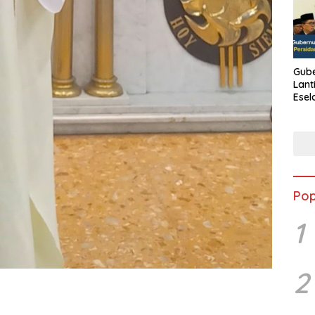
Gube
Lant
Esel
Kine
Pop
1
2