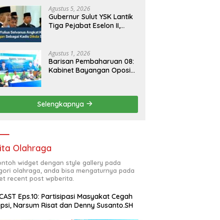
Agustus 5, 2026
Gubernur Sulut YSK Lantik
Tiga Pejabat Eselon II,
Perkuat Kinerja Birokrasi
Agustus 1, 2026
Barisan Pembaharuan 08:
Kabinet Bayangan Oposisi
Jangan Ganggu Stabilitas
Nasional dan Program
Asta Cita Prabowo-Gibran
Selengkapnya
ita Olahraga
contoh widget dengan style gallery pada
gori olahraga, anda bisa mengaturnya pada
et recent post wpberita.
AST Eps.10: Partisipasi Masyakat Cegah
psi, Narsum Risat dan Denny Susanto.SH