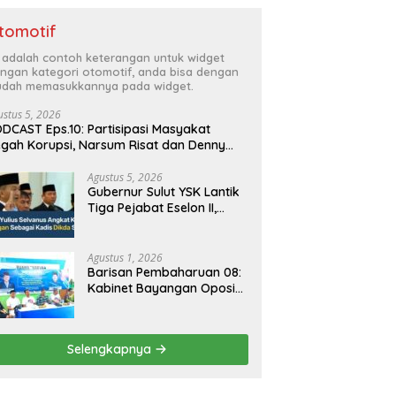
tomotif
i adalah contoh keterangan untuk widget
ngan kategori otomotif, anda bisa dengan
dah memasukkannya pada widget.
ustus 5, 2026
DCAST Eps.10: Partisipasi Masyakat
gah Korupsi, Narsum Risat dan Denny
santo.SH
Agustus 5, 2026
Gubernur Sulut YSK Lantik
Tiga Pejabat Eselon II,
Perkuat Kinerja Birokrasi
Agustus 1, 2026
Barisan Pembaharuan 08:
Kabinet Bayangan Oposisi
Jangan Ganggu Stabilitas
Nasional dan Program
Asta Cita Prabowo-Gibran
Selengkapnya