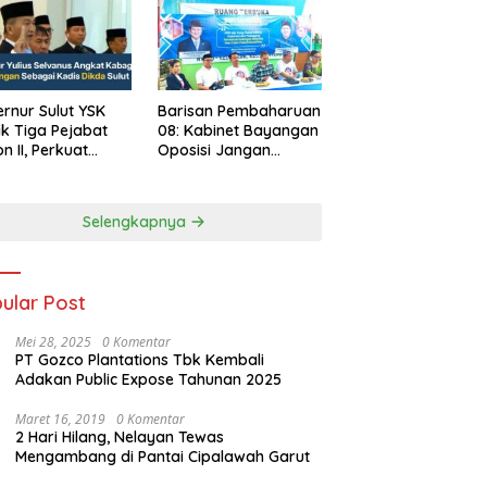
rnur Sulut YSK
Barisan Pembaharuan
ik Tiga Pejabat
08: Kabinet Bayangan
on II, Perkuat
Oposisi Jangan
rja Birokrasi
Ganggu Stabilitas
Nasional dan
Program Asta Cita
Selengkapnya
Prabowo-Gibran
ular Post
Mei 28, 2025
0 Komentar
PT Gozco Plantations Tbk Kembali
Adakan Public Expose Tahunan 2025
Maret 16, 2019
0 Komentar
2 Hari Hilang, Nelayan Tewas
Mengambang di Pantai Cipalawah Garut