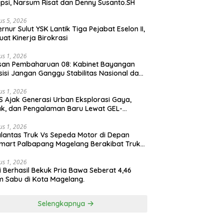
psi, Narsum Risat dan Denny Susanto.SH
us 5, 2026
lut YSK Lantik Tiga Pejabat Eselon II,
uat Kinerja Birokrasi
us 1, 2026
san Pembaharuan 08: Kabinet Bayangan
isi Jangan Ganggu Stabilitas Nasional dan
ram Asta Cita Prabowo-Gibran
us 1, 2026
S Ajak Generasi Urban Eksplorasi Gaya,
k, dan Pengalaman Baru Lewat GEL-
ATUS MC™ Pop Up Experience
us 1, 2026
lantas Truk Vs Sepeda Motor di Depan
mart Palbapang Magelang Berakibat Truk
akar
us 1, 2026
si Berhasil Bekuk Pria Bawa Seberat 4,46
 Sabu di Kota Magelang.
Selengkapnya