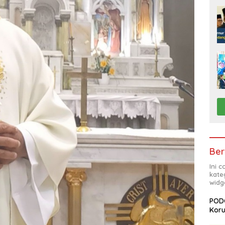
Ber
Ini 
kate
widg
PODC
Koru