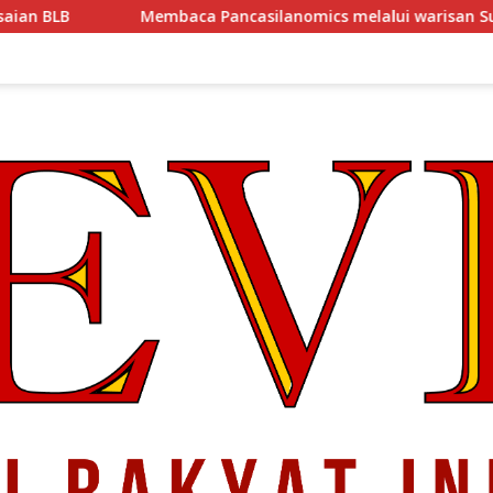
Pancasilanomics melalui warisan Sumitro dan urgensi UU Per