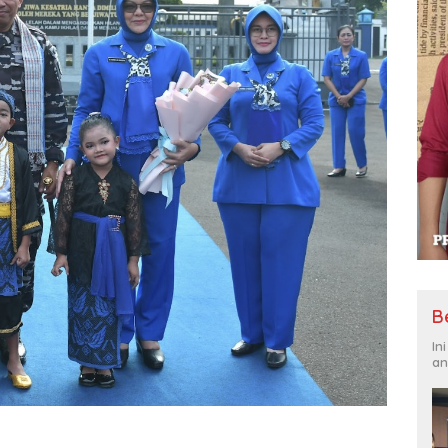
B
In
an