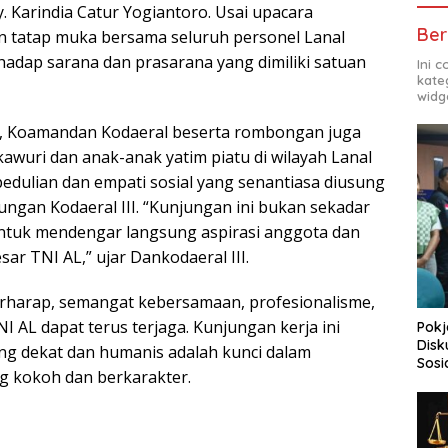
. Karindia Catur Yogiantoro. Usai upacara
Ber
n tatap muka bersama seluruh personel Lanal
hadap sarana dan prasarana yang dimiliki satuan
Ini 
kate
widg
n, Koamandan Kodaeral beserta rombongan juga
wuri dan anak-anak yatim piatu di wilayah Lanal
pedulian dan empati sosial yang senantiasa diusung
kungan Kodaeral III. “Kunjungan ini bukan sekadar
ntuk mendengar langsung aspirasi anggota dan
r TNI AL,” ujar Dankodaeral III.
erharap, semangat kebersamaan, profesionalisme,
I AL dapat terus terjaga. Kunjungan kerja ini
Pokj
Disk
g dekat dan humanis adalah kunci dalam
Sosi
 kokoh dan berkarakter.