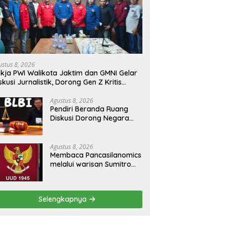
ustus 8, 2026
kja PWI Walikota Jaktim dan GMNI Gelar
skusi Jurnalistik, Dorong Gen Z Kritis
rmedia Sosial
Agustus 8, 2026
Pendiri Beranda Ruang
Diskusi Dorong Negara
Buka Dialog dalam
Penyelesaian BLB
Agustus 8, 2026
Membaca Pancasilanomics
melalui warisan Sumitro
dan urgensi UU
Perekonomian Nasional
Selengkapnya