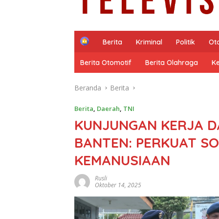
H
Berita
Kriminal
Politik
Ot
o
m
Berita Otomotif
Berita Olahraga
K
e
Beranda
Berita
Berita
,
Daerah
,
TNI
KUNJUNGAN KERJA DA
BANTEN: PERKUAT SO
KEMANUSIAAN
Rusli
Oktober 14, 2025