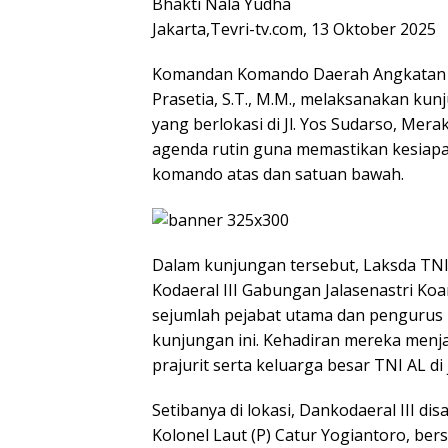
Bhakti Nala Yudha
Jakarta,Tevri-tv.com, 13 Oktober 2025
Komandan Komando Daerah Angkatan La
Prasetia, S.T., M.M., melaksanakan kun
yang berlokasi di Jl. Yos Sudarso, Mer
agenda rutin guna memastikan kesiapan
komando atas dan satuan bawah.
Dalam kunjungan tersebut, Laksda TNI 
Kodaeral III Gabungan Jalasenastri Koar
sejumlah pejabat utama dan pengurus D
kunjungan ini. Kehadiran mereka menj
prajurit serta keluarga besar TNI AL di j
Setibanya di lokasi, Dankodaeral III d
Kolonel Laut (P) Catur Yogiantoro, be