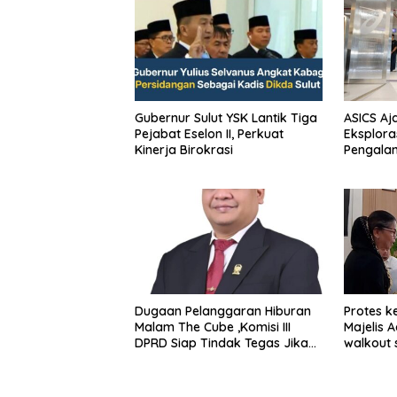
Gubernur Sulut YSK Lantik Tiga
ASICS Aj
Pejabat Eselon II, Perkuat
Eksplora
Kinerja Birokrasi
Pengala
STRATUS
Experien
Dugaan Pelanggaran Hiburan
Protes k
Malam The Cube ,Komisi III
Majelis 
DPRD Siap Tindak Tegas Jika
walkout 
Terbukti Bersalah
Sumeda