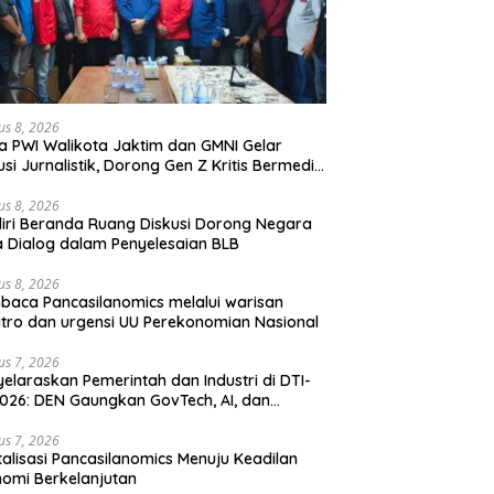
us 8, 2026
a PWI Walikota Jaktim dan GMNI Gelar
usi Jurnalistik, Dorong Gen Z Kritis Bermedia
al
us 8, 2026
iri Beranda Ruang Diskusi Dorong Negara
 Dialog dalam Penyelesaian BLB
us 8, 2026
aca Pancasilanomics melalui warisan
tro dan urgensi UU Perekonomian Nasional
us 7, 2026
elaraskan Pemerintah dan Industri di DTI-
026: DEN Gaungkan GovTech, AI, dan
anan Holistik untuk Ekonomi Digital yang
etitif
us 7, 2026
talisasi Pancasilanomics Menuju Keadilan
omi Berkelanjutan