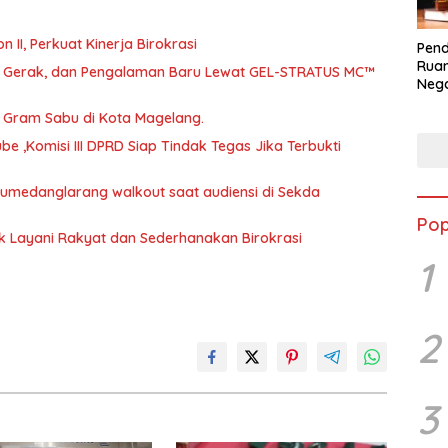
abat Eselon II, Perkuat Kinerja Birokrasi
Pend
Ruan
a, Gerak, dan Pengalaman Baru Lewat GEL-STRATUS MC™
Nega
dala
46 Gram Sabu di Kota Magelang.
BLB
 ,Komisi III DPRD Siap Tindak Tegas Jika Terbukti
 Sumedanglarang walkout saat audiensi di Sekda
Pop
uk Layani Rakyat dan Sederhanakan Birokrasi
1
2
3