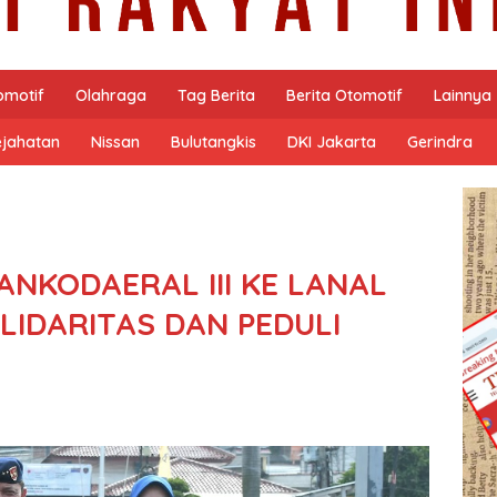
omotif
Olahraga
Tag Berita
Berita Otomotif
Lainnya
ejahatan
Nissan
Bulutangkis
DKI Jakarta
Gerindra
NKODAERAL III KE LANAL
LIDARITAS DAN PEDULI