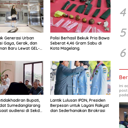
4
5
ak Generasi Urban
Polisi Berhasil Bekuk Pria Bawa
si Gaya, Gerak, dan
Seberat 4,46 Gram Sabu di
6
man Baru Lewat GEL-
Kota Magelang.
 MC™ Pop Up
ce
Ber
Ini 
post
pada
etidakhadiran Bupati,
Lantik Lulusan IPDN, Presiden
Adat Sumedanglarang
Berpesan untuk Layani Rakyat
saat audiensi di Sekda
dan Sederhanakan Birokrasi
ng