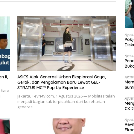
Agust
Pokj
Disk
Sosi
Agust
Pend
Buka
ASICS Ajak Generasi Urban Eksplorasi Gaya,
Agust
Memb
Gerak, dan Pengalaman Baru Lewat GEL-
Sumi
STRATUS MC™ Pop Up Experience
Utara
i
Jakarta, Tevri-tv.com, 1 Agustus 2026 — Mobilitas telah
Agust
menjadi bagian tak terpisahkan dari keseharian
Meny
generasi…
CX 2
Keam
Komp
Agust
Revi
Ekon