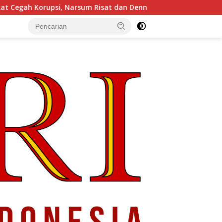
m Risat dan Denny Susanto.SH
Gubernur Sulut YSK Lantik