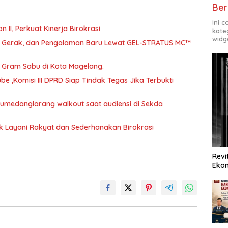
Ber
Ini 
abat Eselon II, Perkuat Kinerja Birokrasi
kate
widg
a, Gerak, dan Pengalaman Baru Lewat GEL-STRATUS MC™
46 Gram Sabu di Kota Magelang.
 ,Komisi III DPRD Siap Tindak Tegas Jika Terbukti
 Sumedanglarang walkout saat audiensi di Sekda
uk Layani Rakyat dan Sederhanakan Birokrasi
Revi
Ekon