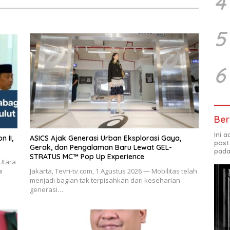
4
5
6
Ber
Ini 
ASICS Ajak Generasi Urban Eksplorasi Gaya,
post
Gerak, dan Pengalaman Baru Lewat GEL-
pada
STRATUS MC™ Pop Up Experience
Utara
i
Jakarta, Tevri-tv.com, 1 Agustus 2026 — Mobilitas telah
menjadi bagian tak terpisahkan dari keseharian
generasi…