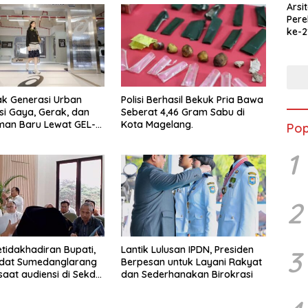
Arsi
Per
ke-2
Merd
Jala
Ked
ak Generasi Urban
Polisi Berhasil Bekuk Pria Bawa
si Gaya, Gerak, dan
Seberat 4,46 Gram Sabu di
man Baru Lewat GEL-
Kota Magelang.
Pop
 MC™ Pop Up
ce
1
2
etidakhadiran Bupati,
Lantik Lulusan IPDN, Presiden
3
Adat Sumedanglarang
Berpesan untuk Layani Rakyat
saat audiensi di Sekda
dan Sederhanakan Birokrasi
ng