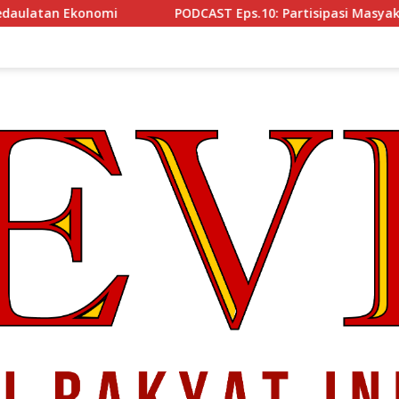
PODCAST Eps.10: Partisipasi Masyakat Cegah Korupsi, Narsu