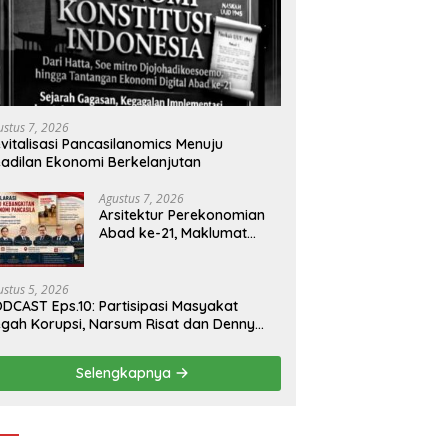
ustus 7, 2026
vitalisasi Pancasilanomics Menuju
adilan Ekonomi Berkelanjutan
Agustus 7, 2026
Arsitektur Perekonomian
Abad ke-21, Maklumat
Merdeka Barat, dan Jalan
Panjang Menuju
Kedaulatan Ekonomi
ustus 5, 2026
DCAST Eps.10: Partisipasi Masyakat
gah Korupsi, Narsum Risat dan Denny
santo.SH
Selengkapnya