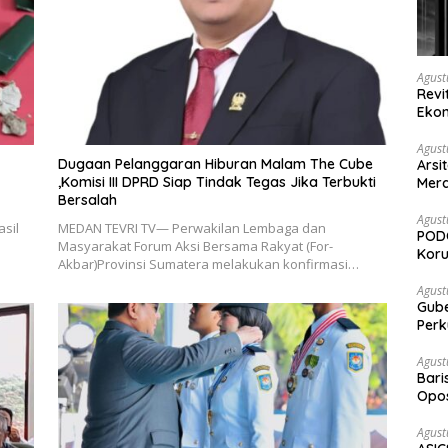
Agust
Revi
Ekon
Agust
Dugaan Pelanggaran Hiburan Malam The Cube
Arsi
,Komisi III DPRD Siap Tindak Tegas Jika Terbukti
Merd
Bersalah
Ked
Agust
sil
MEDAN TEVRI TV— Perwakilan Lembaga dan
PODC
Masyarakat Forum Aksi Bersama Rakyat (For-
Koru
Akbar)Provinsi Sumatera melakukan konfirmasi…
Agust
Gubernur Su
Perk
Agust
Bari
Opos
Prog
Agust