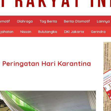
omotif
Olahraga
Tag Berita
Berita Otomotif
Lainnya
ejahatan
Nissan
Bulutangkis
DKI Jakarta
Gerindra
i Peringatan Hari Karantina