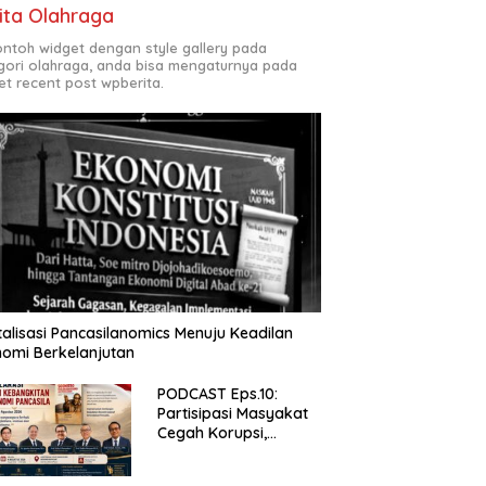
ita Olahraga
contoh widget dengan style gallery pada
gori olahraga, anda bisa mengaturnya pada
et recent post wpberita.
talisasi Pancasilanomics Menuju Keadilan
omi Berkelanjutan
PODCAST Eps.10:
Partisipasi Masyakat
Cegah Korupsi,
Narsum Risat dan
Denny Susanto.SH