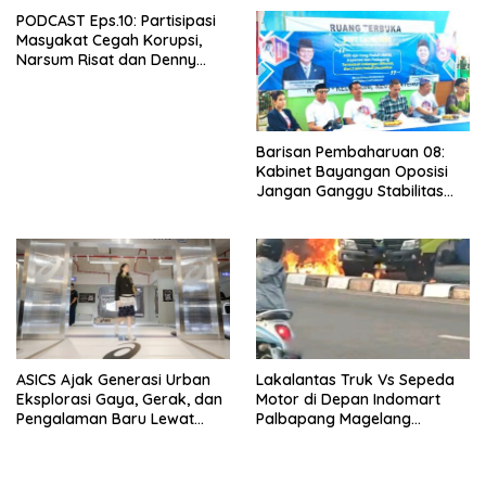
Ekonomi
PODCAST Eps.10: Partisipasi
Masyakat Cegah Korupsi,
Narsum Risat dan Denny
Susanto.SH
Barisan Pembaharuan 08:
Kabinet Bayangan Oposisi
Jangan Ganggu Stabilitas
Nasional dan Program Asta
Cita Prabowo-Gibran
ASICS Ajak Generasi Urban
Lakalantas Truk Vs Sepeda
Eksplorasi Gaya, Gerak, dan
Motor di Depan Indomart
Pengalaman Baru Lewat
Palbapang Magelang
GEL-STRATUS MC™ Pop Up
Berakibat Truk Kebakar
Experience