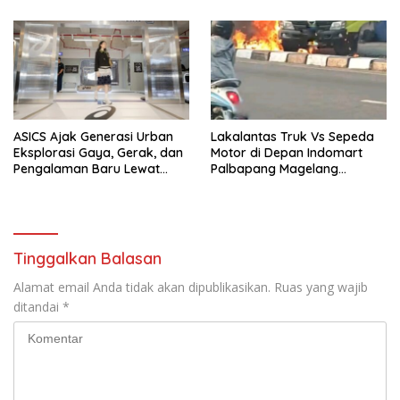
Cita Prabowo-Gibran
ASICS Ajak Generasi Urban
Lakalantas Truk Vs Sepeda
Eksplorasi Gaya, Gerak, dan
Motor di Depan Indomart
Pengalaman Baru Lewat
Palbapang Magelang
GEL-STRATUS MC™ Pop Up
Berakibat Truk Kebakar
Experience
Tinggalkan Balasan
Alamat email Anda tidak akan dipublikasikan.
Ruas yang wajib
ditandai
*