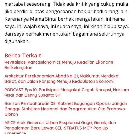
martabat seseorang. Tidak ada kritik yang cukup mulia
jika berdiri di atas pengorbanan hak pribadi orang lain.
Karenanya Mama Sinta berhak mengatakan: ini nama
saya, ini wajah saya, ini suara saya, ini kisah hidup saya,
dan saya berhak menentukan bagaimana seluruhnya
digunakan.
Berita Terkait
Revitalisasi Pancasilanomics Menuju Keadilan Ekonomi
Berkelanjutan
Arsitektur Perekonomian Abad ke-21, Maklumat Merdeka
Barat, dan Jalan Panjang Menuju Kedaulatan Ekonomi
PODCAST Eps.10: Partisipasi Masyakat Cegah Korupsi, Narsum
Risat dan Denny Susanto.SH
Barisan Pembaharuan 08: Kabinet Bayangan Oposisi Jangan
Ganggu Stabilitas Nasional dan Program Asta Cita Prabowo-
Gibran
ASICS Ajak Generasi Urban Eksplorasi Gaya, Gerak, dan
Pengalaman Baru Lewat GEL-STRATUS MC™ Pop Up
Experience