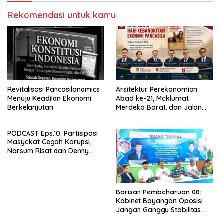
Rekomendasi untuk kamu
Revitalisasi Pancasilanomics
Arsitektur Perekonomian
Menuju Keadilan Ekonomi
Abad ke-21, Maklumat
Berkelanjutan
Merdeka Barat, dan Jalan
Panjang Menuju Kedaulatan
Ekonomi
PODCAST Eps.10: Partisipasi
Masyakat Cegah Korupsi,
Narsum Risat dan Denny
Susanto.SH
Barisan Pembaharuan 08:
Kabinet Bayangan Oposisi
Jangan Ganggu Stabilitas
Nasional dan Program Asta