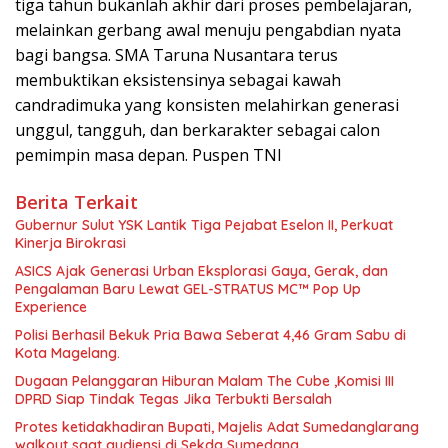
tiga tahun bukanlah akhir dari proses pembelajaran,
melainkan gerbang awal menuju pengabdian nyata
bagi bangsa. SMA Taruna Nusantara terus
membuktikan eksistensinya sebagai kawah
candradimuka yang konsisten melahirkan generasi
unggul, tangguh, dan berkarakter sebagai calon
pemimpin masa depan. Puspen TNI
Berita Terkait
Gubernur Sulut YSK Lantik Tiga Pejabat Eselon II, Perkuat
Kinerja Birokrasi
ASICS Ajak Generasi Urban Eksplorasi Gaya, Gerak, dan
Pengalaman Baru Lewat GEL-STRATUS MC™ Pop Up
Experience
Polisi Berhasil Bekuk Pria Bawa Seberat 4,46 Gram Sabu di
Kota Magelang.
Dugaan Pelanggaran Hiburan Malam The Cube ,Komisi III
DPRD Siap Tindak Tegas Jika Terbukti Bersalah
Protes ketidakhadiran Bupati, Majelis Adat Sumedanglarang
walkout saat audiensi di Sekda Sumedang