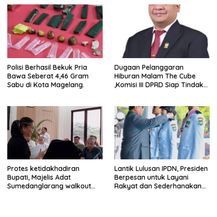
Experience
Polisi Berhasil Bekuk Pria
Dugaan Pelanggaran
Bawa Seberat 4,46 Gram
Hiburan Malam The Cube
Sabu di Kota Magelang.
,Komisi III DPRD Siap Tindak
Tegas Jika Terbukti Bersalah
Protes ketidakhadiran
Lantik Lulusan IPDN, Presiden
Bupati, Majelis Adat
Berpesan untuk Layani
Sumedanglarang walkout
Rakyat dan Sederhanakan
saat audiensi di Sekda
Birokrasi
Sumedang