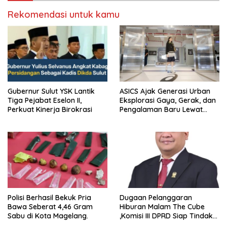
Rekomendasi untuk kamu
Gubernur Sulut YSK Lantik
ASICS Ajak Generasi Urban
Tiga Pejabat Eselon II,
Eksplorasi Gaya, Gerak, dan
Perkuat Kinerja Birokrasi
Pengalaman Baru Lewat
GEL-STRATUS MC™ Pop Up
Experience
Polisi Berhasil Bekuk Pria
Dugaan Pelanggaran
Bawa Seberat 4,46 Gram
Hiburan Malam The Cube
Sabu di Kota Magelang.
,Komisi III DPRD Siap Tindak
Tegas Jika Terbukti Bersalah