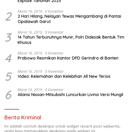
Expose Tahunan 2025
2
Maret 16, 2019
0 Komentar
2 Hari Hilang, Nelayan Tewas Mengambang di Pantai
Cipalawah Garut
3
Maret 16, 2019
0 Komentar
14 Tahun Terbunuhnya Munir, Polri Didesak Bentuk Tim
Khusus
4
Maret 16, 2019
0 Komentar
Prabowo Resmikan Kantor DPD Gerindra di Banten
5
Maret 16, 2019
0 Komentar
Video: Kelemahan dan Kelebihan All New Terios
6
Maret 16, 2019
0 Komentar
Aliansi Nissan-Mitsubishi Luncurkan Livina Versi Mungil
Berita Kriminal
Ini adalah contoh deskripsi untuk widget recent post wpberita,
anda bisa memasukkan deskripsi pada widget ini.