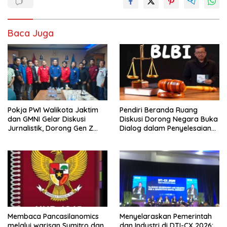
Baca Juga
Pokja PWI Walikota Jaktim
Pendiri Beranda Ruang
dan GMNI Gelar Diskusi
Diskusi Dorong Negara Buka
Jurnalistik, Dorong Gen Z
Dialog dalam Penyelesaian
Kritis Bermedia Sosial
BLB
Membaca Pancasilanomics
Menyelaraskan Pemerintah
melalui warisan Sumitro dan
dan Industri di DTI-CX 2026: