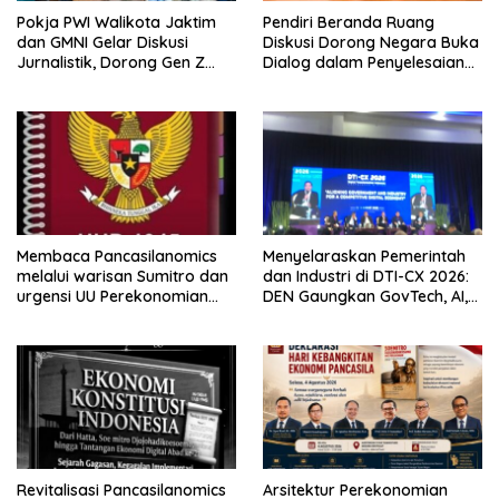
Pokja PWI Walikota Jaktim
Pendiri Beranda Ruang
dan GMNI Gelar Diskusi
Diskusi Dorong Negara Buka
Jurnalistik, Dorong Gen Z
Dialog dalam Penyelesaian
Kritis Bermedia Sosial
BLB
Membaca Pancasilanomics
Menyelaraskan Pemerintah
melalui warisan Sumitro dan
dan Industri di DTI-CX 2026:
urgensi UU Perekonomian
DEN Gaungkan GovTech, AI,
Nasional
dan Keamanan Holistik untuk
Ekonomi Digital yang
Kompetitif
Revitalisasi Pancasilanomics
Arsitektur Perekonomian