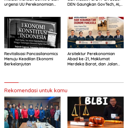
urgensi UU Perekonomian
DEN Gaungkan GovTech, AI,
Nasional
dan Keamanan Holistik untuk
Ekonomi Digital yang
Kompetitif
Revitalisasi Pancasilanomics
Arsitektur Perekonomian
Menuju Keadilan Ekonomi
Abad ke-21, Maklumat
Berkelanjutan
Merdeka Barat, dan Jalan
Panjang Menuju Kedaulatan
Ekonomi
Rekomendasi untuk kamu