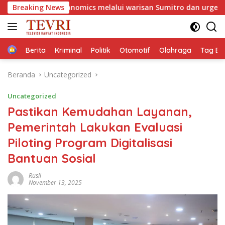
Langsung
anomics melalui warisan Sumitro dan urgensi UU Perekonomia
Breaking News
ke
konten
Home
Berita
Kriminal
Politik
Otomotif
Olahraga
Tag Ber
Beranda
Uncategorized
Uncategorized
Pastikan Kemudahan Layanan,
Pemerintah Lakukan Evaluasi
Piloting Program Digitalisasi
Bantuan Sosial
Rusli
November 13, 2025