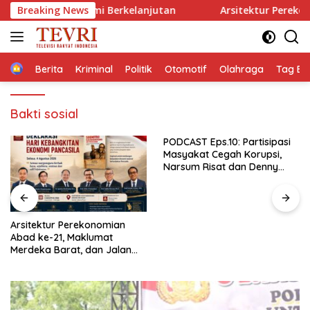
Langsung
n Ekonomi Berkelanjutan
Breaking News
Arsitektur Perekonomian Aba
ke
konten
Home
Berita
Kriminal
Politik
Otomotif
Olahraga
Tag Ber
Bakti sosial
PODCAST Eps.10: Partisipasi
Masyakat Cegah Korupsi,
Narsum Risat dan Denny
Susanto.SH
Gubernur Sulut YSK Lantik
Tiga Pejabat Eselon II,
Perkuat Kinerja Birokrasi