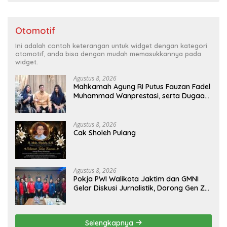
Otomotif
Ini adalah contoh keterangan untuk widget dengan kategori
otomotif, anda bisa dengan mudah memasukkannya pada
widget.
Agustus 8, 2026
Mahkamah Agung RI Putus Fauzan Fadel
Muhammad Wanprestasi, serta Dugaan
Penyalahgunaan Dana dan Aset PT GME
Agustus 8, 2026
Cak Sholeh Pulang
Agustus 8, 2026
Pokja PWI Walikota Jaktim dan GMNI
Gelar Diskusi Jurnalistik, Dorong Gen Z
Kritis Bermedia Sosial
Selengkapnya