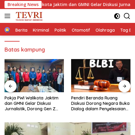
Langsung
a PWI Walikota Jaktim dan GMNI Gelar Diskusi Jurnalistik, Doron
Breaking News
ke
konten
Home
Berita
Kriminal
Politik
Otomotif
Olahraga
Tag Ber
Batas kampung
Pendiri Beranda Ruang
Membaca Pancasilanomics
Diskusi Dorong Negara Buka
melalui warisan Sumitro dan
Dialog dalam Penyelesaian
urgensi UU Perekonomian
BLB
Nasional