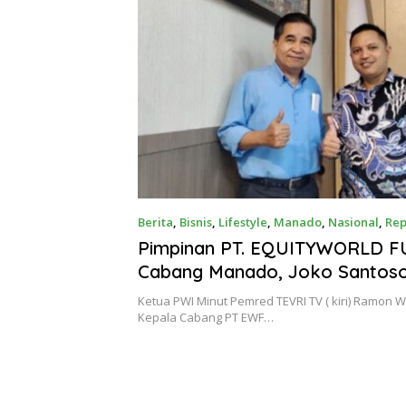
Kompetitif
Berita
,
Bisnis
,
Lifestyle
,
Manado
,
Nasional
,
Rep
24, 2024
Pimpinan PT. EQUITYWORLD 
Cabang Manado, Joko Santoso
Prinsip Hati- hati Terima Nasabah
Ketua PWI Minut Pemred TEVRI TV ( kiri) Ramon
Investor
Kepala Cabang PT EWF…