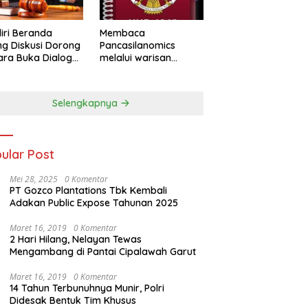
iri Beranda
Membaca
g Diskusi Dorong
Pancasilanomics
ra Buka Dialog
melalui warisan
m Penyelesaian
Sumitro dan urgensi
UU Perekonomian
Nasional
Selengkapnya
ular Post
Mei 28, 2025
0 Komentar
PT Gozco Plantations Tbk Kembali
Adakan Public Expose Tahunan 2025
Maret 16, 2019
0 Komentar
2 Hari Hilang, Nelayan Tewas
Mengambang di Pantai Cipalawah Garut
Maret 16, 2019
0 Komentar
14 Tahun Terbunuhnya Munir, Polri
Didesak Bentuk Tim Khusus