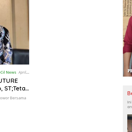
Cil News
April
FUTURE
, ST;Tetap
B
 Wowor Bersama
In
an