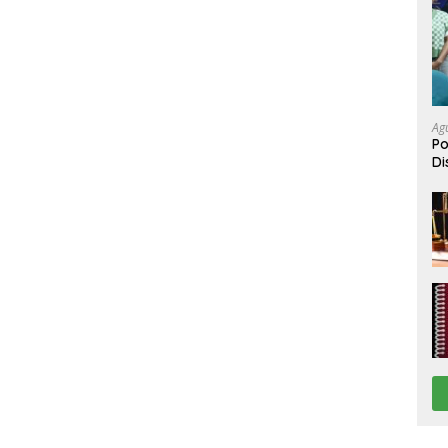
Ag
Po
Di
Be