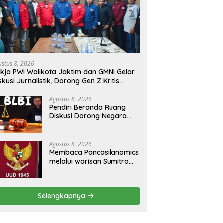
ustus 8, 2026
kja PWI Walikota Jaktim dan GMNI Gelar
skusi Jurnalistik, Dorong Gen Z Kritis
rmedia Sosial
Agustus 8, 2026
Pendiri Beranda Ruang
Diskusi Dorong Negara
Buka Dialog dalam
Penyelesaian BLB
Agustus 8, 2026
Membaca Pancasilanomics
melalui warisan Sumitro
dan urgensi UU
Perekonomian Nasional
Selengkapnya