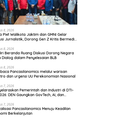
us 8, 2026
a PWI Walikota Jaktim dan GMNI Gelar
usi Jurnalistik, Dorong Gen Z Kritis Bermedia
al
us 8, 2026
iri Beranda Ruang Diskusi Dorong Negara
 Dialog dalam Penyelesaian BLB
us 8, 2026
aca Pancasilanomics melalui warisan
tro dan urgensi UU Perekonomian Nasional
us 7, 2026
elaraskan Pemerintah dan Industri di DTI-
026: DEN Gaungkan GovTech, AI, dan
anan Holistik untuk Ekonomi Digital yang
etitif
us 7, 2026
talisasi Pancasilanomics Menuju Keadilan
omi Berkelanjutan