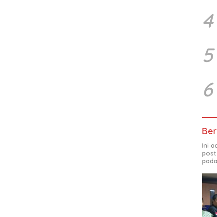
4
5
6
Ber
Ini 
post
pada