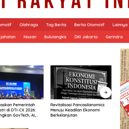
omotif
Olahraga
Tag Berita
Berita Otomotif
Lainnya
ejahatan
Nissan
Bulutangkis
DKI Jakarta
Gerindra
PODCA
Masy
Nars
Susa
sasi Pancasilanomics
Arsitektur Perekonomian Abad
eadilan Ekonomi
ke-21, Maklumat Merdeka
jutan
Barat, dan Jalan Panjang
Menuju Kedaulatan Ekonomi