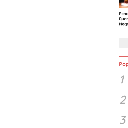
Pend
Ruan
Nega
dala
BLB
Pop
1
2
3