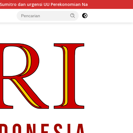
 UU Perekonomian Nasional
Menyelaraskan Pemerintah 