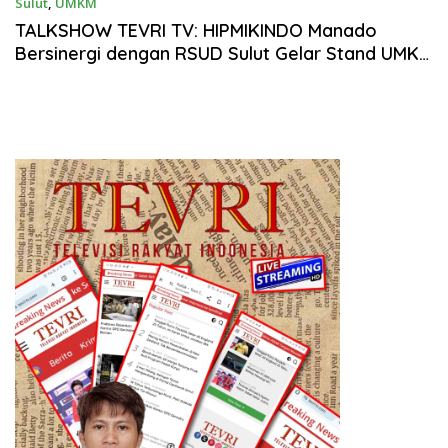
Sulut
,
UMKM
Maret 10, 2026
TALKSHOW TEVRI TV:‎ HIPMIKINDO Manado
Bersinergi dengan RSUD Sulut Gelar Stand UMKM
dan Pasar Murah