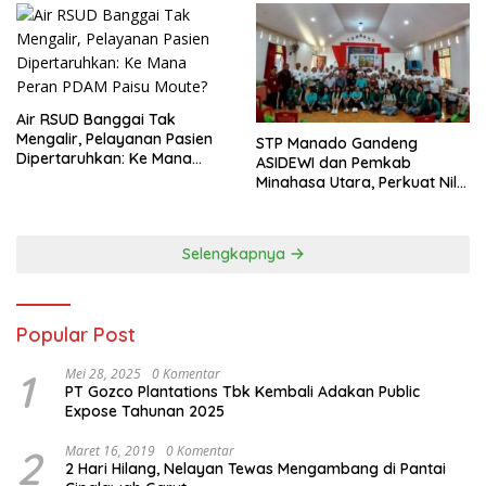
Air RSUD Banggai Tak
Mengalir, Pelayanan Pasien
‎STP Manado Gandeng
Dipertaruhkan: Ke Mana
ASIDEWI dan Pemkab
Peran PDAM Paisu Moute?
Minahasa Utara, Perkuat Nilai
Jual UMKM Desa Wisata
Dimembe
Selengkapnya
Popular Post
1
Mei 28, 2025
0 Komentar
PT Gozco Plantations Tbk Kembali Adakan Public
Expose Tahunan 2025
2
Maret 16, 2019
0 Komentar
2 Hari Hilang, Nelayan Tewas Mengambang di Pantai