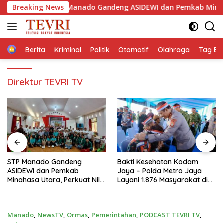
Langsung
Breaking News
‎STP Manado Gandeng ASIDEWI dan Pemkab Minahasa Utar
ke
konten
Home
Berita
Kriminal
Politik
Otomotif
Olahraga
Tag Ber
Direktur TEVRI TV
Bakti Kesehatan Kodam
KAPOLRI TUTUP E-SPORTS
Jaya – Polda Metro Jaya
KAPOLRI CUP 2026, AJAK
Layani 1.876 Masyarakat di
GENERASI MUDA JADI DUTA
Monas
KAMTIBMAS DAN AKTIF
LAPORKAN GANGGUAN KE 110
Manado
,
NewsTV
,
Ormas
,
Pemerintahan
,
PODCAST TEVRI TV
,