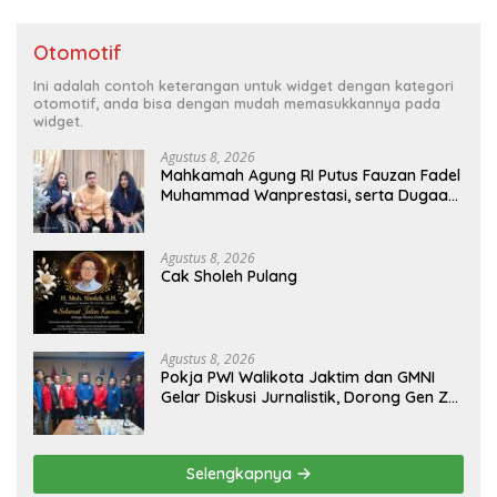
Otomotif
Ini adalah contoh keterangan untuk widget dengan kategori
otomotif, anda bisa dengan mudah memasukkannya pada
widget.
Agustus 8, 2026
Mahkamah Agung RI Putus Fauzan Fadel
Muhammad Wanprestasi, serta Dugaan
Penyalahgunaan Dana dan Aset PT GME
Agustus 8, 2026
Cak Sholeh Pulang
Agustus 8, 2026
Pokja PWI Walikota Jaktim dan GMNI
Gelar Diskusi Jurnalistik, Dorong Gen Z
Kritis Bermedia Sosial
Selengkapnya