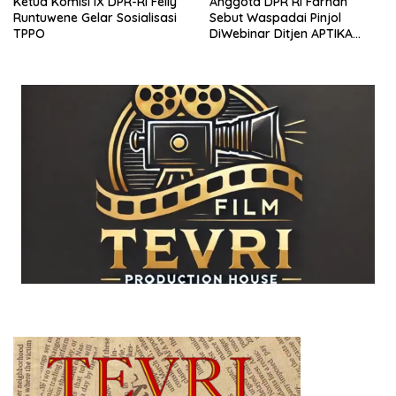
Ketua Komisi IX DPR-RI Felly
Anggota DPR RI Farhan
Runtuwene Gelar Sosialisasi
Sebut Waspadai Pinjol
TPPO
DiWebinar Ditjen APTIKA
Kemkominfo RI