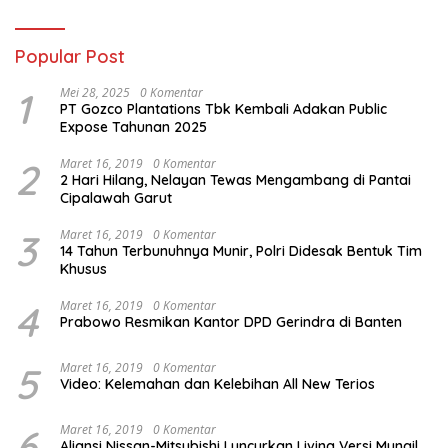
Popular Post
1
Mei 28, 2025
0 Komentar
PT Gozco Plantations Tbk Kembali Adakan Public
Expose Tahunan 2025
2
Maret 16, 2019
0 Komentar
2 Hari Hilang, Nelayan Tewas Mengambang di Pantai
Cipalawah Garut
3
Maret 16, 2019
0 Komentar
14 Tahun Terbunuhnya Munir, Polri Didesak Bentuk Tim
Khusus
4
Maret 16, 2019
0 Komentar
Prabowo Resmikan Kantor DPD Gerindra di Banten
5
Maret 16, 2019
0 Komentar
Video: Kelemahan dan Kelebihan All New Terios
6
Maret 16, 2019
0 Komentar
Aliansi Nissan-Mitsubishi Luncurkan Livina Versi Mungil