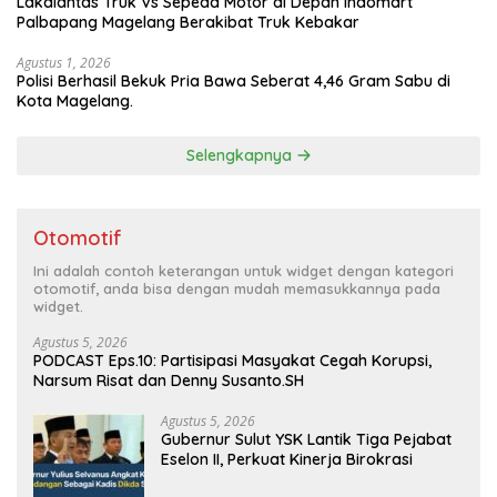
Lakalantas Truk Vs Sepeda Motor di Depan Indomart
Palbapang Magelang Berakibat Truk Kebakar
Agustus 1, 2026
Polisi Berhasil Bekuk Pria Bawa Seberat 4,46 Gram Sabu di
Kota Magelang.
Selengkapnya
Otomotif
Ini adalah contoh keterangan untuk widget dengan kategori
otomotif, anda bisa dengan mudah memasukkannya pada
widget.
Agustus 5, 2026
PODCAST Eps.10: Partisipasi Masyakat Cegah Korupsi,
Narsum Risat dan Denny Susanto.SH
Agustus 5, 2026
Gubernur Sulut YSK Lantik Tiga Pejabat
Eselon II, Perkuat Kinerja Birokrasi