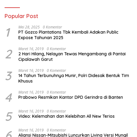
Popular Post
1
Mei 28, 2025
0 Komentar
PT Gozco Plantations Tbk Kembali Adakan Public
Expose Tahunan 2025
2
Maret 16, 2019
0 Komentar
2 Hari Hilang, Nelayan Tewas Mengambang di Pantai
Cipalawah Garut
3
Maret 16, 2019
0 Komentar
14 Tahun Terbunuhnya Munir, Polri Didesak Bentuk Tim
Khusus
4
Maret 16, 2019
0 Komentar
Prabowo Resmikan Kantor DPD Gerindra di Banten
5
Maret 16, 2019
0 Komentar
Video: Kelemahan dan Kelebihan All New Terios
6
Maret 16, 2019
0 Komentar
Aliansi Nissan-Mitsubishi Luncurkan Livina Versi Mungil