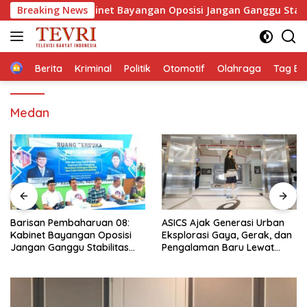
Langsung
an 08: Kabinet Bayangan Oposisi Jangan Ganggu Stabilitas Na
Breaking News
ke
konten
Home
Berita
Kriminal
Politik
Otomotif
Olahraga
Tag Ber
Medan
ASICS Ajak Generasi Urban
Lakalantas Truk Vs Sepeda
Eksplorasi Gaya, Gerak, dan
Motor di Depan Indomart
Pengalaman Baru Lewat
Palbapang Magelang
GEL-STRATUS MC™ Pop Up
Berakibat Truk Kebakar
Experience