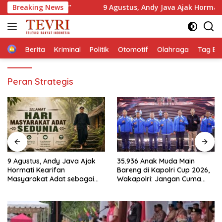
Langsung
Unesco”
Breaking News
9 Agustus, Andy Java Ajak Hormati Kearifan Ma
ke
konten
Home
Berita
Kriminal
Politik
Otomotif
Olahraga
Tag Ber
Peran Strategis
35.936 Anak Muda Main
Ketua IESPA Ibnu Riza
Bareng di Kapolri Cup 2026,
Apresiasi Kapolri Cup 2026:
Wakapolri: Jangan Cuma
Wadah Luar Biasa, dari
Jadi Penonton, Jadilah
Polres hingga Panggung
Talenta Digital
Nasional