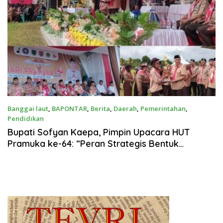
Banggai laut
,
BAPONTAR
,
Berita
,
Daerah
,
Pemerintahan
,
Pendidikan
Agustus 14, 2025
Bupati Sofyan Kaepa, Pimpin Upacara HUT
Pramuka ke-64: “Peran Strategis Bentuk
Generasi Tangguh”