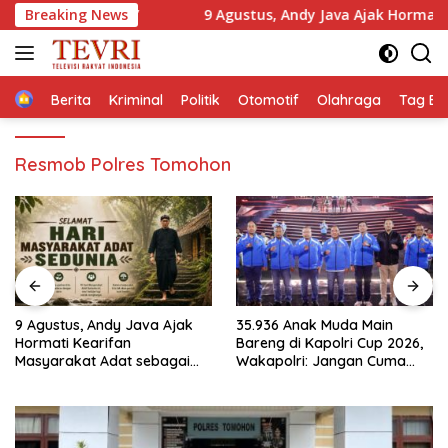
Langsung
Unesco”
Breaking News
9 Agustus, Andy Java Ajak Hormati Kearifan Ma
ke
konten
Home
Berita
Kriminal
Politik
Otomotif
Olahraga
Tag Ber
Resmob Polres Tomohon
35.936 Anak Muda Main
Ketua IESPA Ibnu Riza
Bareng di Kapolri Cup 2026,
Apresiasi Kapolri Cup 2026:
Wakapolri: Jangan Cuma
Wadah Luar Biasa, dari
Jadi Penonton, Jadilah
Polres hingga Panggung
Talenta Digital
Nasional