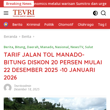
Langsung
lanomics melalui warisan Sumitro dan urgensi UU Perekonomia
Breaking News
ke
konten
Home
Berita
Kriminal
Politik
Otomotif
Olahraga
Tag Ber
Beranda
Berita
Berita
,
Bitung
,
Daerah
,
Manado
,
Nasional
,
NewsTV
,
Sulut
TARIF JALAN TOL MANADO-
BITUNG DISKON 20 PERSEN MULAI
22 DESEMBER 2025 -10 JANUARI
2026
Tevritvadmin
Desember 18, 2025