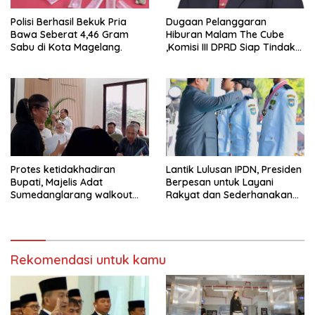
Polisi Berhasil Bekuk Pria
Dugaan Pelanggaran
Bawa Seberat 4,46 Gram
Hiburan Malam The Cube
Sabu di Kota Magelang.
,Komisi III DPRD Siap Tindak
Tegas Jika Terbukti Bersalah
Protes ketidakhadiran
Lantik Lulusan IPDN, Presiden
Bupati, Majelis Adat
Berpesan untuk Layani
Sumedanglarang walkout
Rakyat dan Sederhanakan
saat audiensi di Sekda
Birokrasi
Sumedang
Rekomendasi untuk kamu