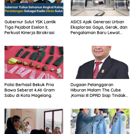
Gubernur Sulut YSK Lantik
ASICS Ajak Generasi Urban
Tiga Pejabat Eselon II,
Eksplorasi Gaya, Gerak, dan
Perkuat Kinerja Birokrasi
Pengalaman Baru Lewat
GEL-STRATUS MC™ Pop Up
Experience
Polisi Berhasil Bekuk Pria
Dugaan Pelanggaran
Bawa Seberat 4,46 Gram
Hiburan Malam The Cube
Sabu di Kota Magelang.
,Komisi III DPRD Siap Tindak
Tegas Jika Terbukti Bersalah