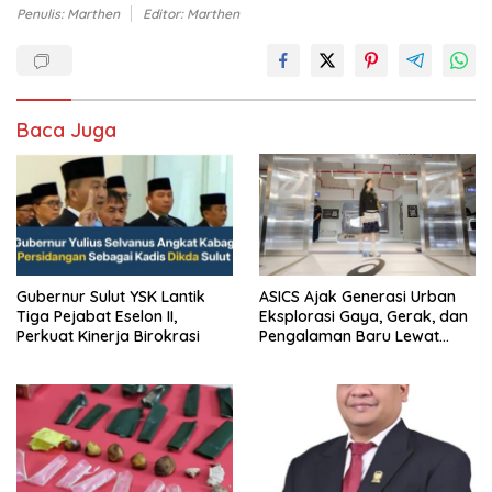
Penulis: Marthen
Editor: Marthen
Baca Juga
Gubernur Sulut YSK Lantik
ASICS Ajak Generasi Urban
Tiga Pejabat Eselon II,
Eksplorasi Gaya, Gerak, dan
Perkuat Kinerja Birokrasi
Pengalaman Baru Lewat
GEL-STRATUS MC™ Pop Up
Experience