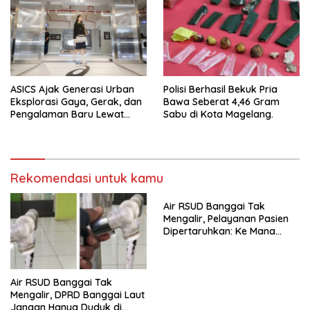
ASICS Ajak Generasi Urban
Polisi Berhasil Bekuk Pria
Eksplorasi Gaya, Gerak, dan
Bawa Seberat 4,46 Gram
Pengalaman Baru Lewat
Sabu di Kota Magelang.
GEL-STRATUS MC™ Pop Up
Experience
Rekomendasi untuk kamu
Air RSUD Banggai Tak
Mengalir, Pelayanan Pasien
Dipertaruhkan: Ke Mana
Peran PDAM Paisu Moute?
Air RSUD Banggai Tak
Mengalir, DPRD Banggai Laut
Jangan Hanya Duduk di