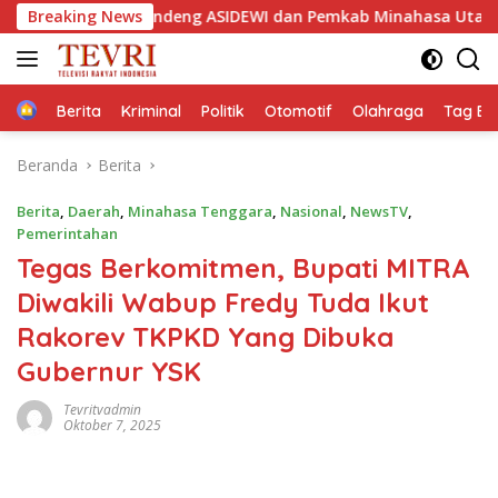
Langsung
 Gandeng ASIDEWI dan Pemkab Minahasa Utara, Perkuat Nilai 
Breaking News
ke
konten
Home
Berita
Kriminal
Politik
Otomotif
Olahraga
Tag Ber
Beranda
Berita
Berita
,
Daerah
,
Minahasa Tenggara
,
Nasional
,
NewsTV
,
Pemerintahan
‎‎Tegas Berkomitmen, Bupati MITRA
Diwakili Wabup Fredy Tuda Ikut
Rakorev TKPKD Yang Dibuka
Gubernur YSK‎‎‎
Tevritvadmin
Oktober 7, 2025