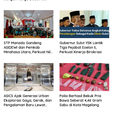
Ruang Paripurna
‎STP Manado Gandeng
Gubernur Sulut YSK Lantik
ASIDEWI dan Pemkab
Tiga Pejabat Eselon II,
Minahasa Utara, Perkuat Nilai
Perkuat Kinerja Birokrasi
Jual UMKM Desa Wisata
Dimembe
ASICS Ajak Generasi Urban
Polisi Berhasil Bekuk Pria
Eksplorasi Gaya, Gerak, dan
Bawa Seberat 4,46 Gram
Pengalaman Baru Lewat
Sabu di Kota Magelang.
GEL-STRATUS MC™ Pop Up