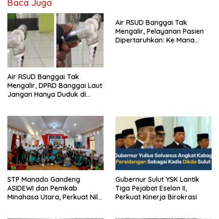
Baca Juga
Air RSUD Banggai Tak
Mengalir, Pelayanan Pasien
Dipertaruhkan: Ke Mana
Peran PDAM Paisu Moute?
Air RSUD Banggai Tak
Mengalir, DPRD Banggai Laut
Jangan Hanya Duduk di
Ruang Paripurna
‎STP Manado Gandeng
Gubernur Sulut YSK Lantik
ASIDEWI dan Pemkab
Tiga Pejabat Eselon II,
Minahasa Utara, Perkuat Nilai
Perkuat Kinerja Birokrasi
Jual UMKM Desa Wisata
Dimembe