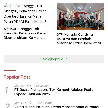
Air RSUD Banggai Tak
Mengalir, Pelayanan Pasien
‎STP Manado Gandeng
Dipertaruhkan: Ke Mana
ASIDEWI dan Pemkab
Peran PDAM Paisu Moute?
Minahasa Utara, Perkuat Nilai
Jual UMKM Desa Wisata
Dimembe
Selengkapnya
Popular Post
1
Mei 28, 2025
0 Komentar
PT Gozco Plantations Tbk Kembali Adakan Public
Expose Tahunan 2025
2
Maret 16, 2019
0 Komentar
2 Hari Hilang, Nelayan Tewas Mengambang di Pantai