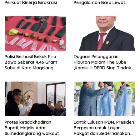
Perkuat Kinerja Birokrasi
Pengalaman Baru Lewat
GEL-STRATUS MC™ Pop Up
Experience
Polisi Berhasil Bekuk Pria
Dugaan Pelanggaran
Bawa Seberat 4,46 Gram
Hiburan Malam The Cube
Sabu di Kota Magelang.
,Komisi III DPRD Siap Tindak
Tegas Jika Terbukti Bersalah
Protes ketidakhadiran
Lantik Lulusan IPDN, Presiden
Bupati, Majelis Adat
Berpesan untuk Layani
Sumedanglarang walkout
Rakyat dan Sederhanakan
saat audiensi di Sekda
Birokrasi