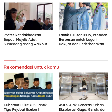
Protes ketidakhadiran
Lantik Lulusan IPDN, Presiden
Bupati, Majelis Adat
Berpesan untuk Layani
Sumedanglarang walkout
Rakyat dan Sederhanakan
saat audiensi di Sekda
Birokrasi
Sumedang
Rekomendasi untuk kamu
Gubernur Sulut YSK Lantik
ASICS Ajak Generasi Urban
Tiga Pejabat Eselon II,
Eksplorasi Gaya, Gerak, dan