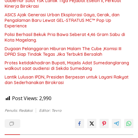
Gubernur Sulut YSK Lantik Tiga Pejabat Eselon II, Perkuat
Kinerja Birokrasi
ASICS Ajak Generasi Urban Eksplorasi Gaya, Gerak, dan
Pengalaman Baru Lewat GEL-STRATUS MC™ Pop Up
Experience
Polisi Berhasil Bekuk Pria Bawa Seberat 4,46 Gram Sabu di
Kota Magelang.
Dugaan Pelanggaran Hiburan Malam The Cube ,Komisi III
DPRD Siap Tindak Tegas Jika Terbukti Bersalah
Protes ketidakhadiran Bupati, Majelis Adat Sumedanglarang
walkout saat audiensi di Sekda Sumedang
Lantik Lulusan IPDN, Presiden Berpesan untuk Layani Rakyat
dan Sederhanakan Birokrasi
Post Views:
2,990
Penulis: Redaksi
Editor: Tevro