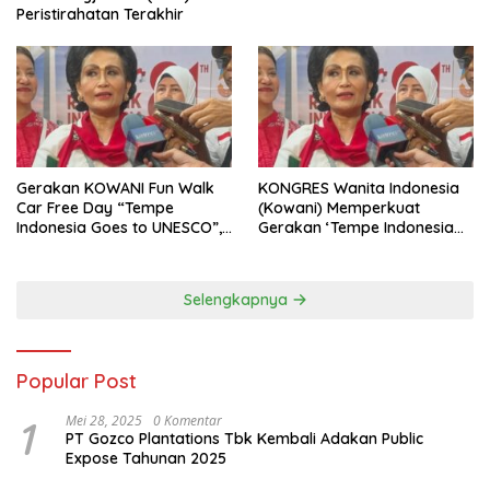
Peristirahatan Terakhir
Gerakan KOWANI Fun Walk
KONGRES Wanita Indonesia
Car Free Day “Tempe
(Kowani) Memperkuat
Indonesia Goes to UNESCO”,
Gerakan ‘Tempe Indonesia
Dorong Warisan Kuliner
Goes to Unesco”
Nusantara Mendunia
Selengkapnya
Popular Post
1
Mei 28, 2025
0 Komentar
PT Gozco Plantations Tbk Kembali Adakan Public
Expose Tahunan 2025