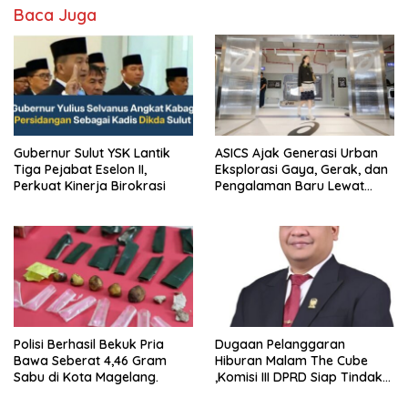
Baca Juga
Gubernur Sulut YSK Lantik
ASICS Ajak Generasi Urban
Tiga Pejabat Eselon II,
Eksplorasi Gaya, Gerak, dan
Perkuat Kinerja Birokrasi
Pengalaman Baru Lewat
GEL-STRATUS MC™ Pop Up
Experience
Polisi Berhasil Bekuk Pria
Dugaan Pelanggaran
Bawa Seberat 4,46 Gram
Hiburan Malam The Cube
Sabu di Kota Magelang.
,Komisi III DPRD Siap Tindak
Tegas Jika Terbukti Bersalah