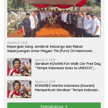
Agustus 9, 2026
Kepergian Sang Jenderal: Keluarga dan Rekan
Seperjuangan Antar Mayjen TNI (Purn) CH Halomoan
Sidabutar ke Peristirahatan Terakhir
Agustus 9, 2026
Gerakan KOWANI Fun Walk Car Free Day
“Tempe Indonesia Goes to UNESCO”,
Dorong Warisan Kuliner Nusantara
Mendunia
Agustus 9, 2026
KONGRES Wanita Indonesia (Kowani)
Memperkuat Gerakan ‘Tempe Indonesia
Goes to Unesco”
Selengkapnya