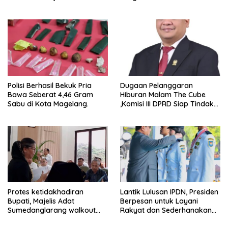
GEL-STRATUS MC™ Pop Up
Experience
Polisi Berhasil Bekuk Pria
Dugaan Pelanggaran
Bawa Seberat 4,46 Gram
Hiburan Malam The Cube
Sabu di Kota Magelang.
,Komisi III DPRD Siap Tindak
Tegas Jika Terbukti Bersalah
Protes ketidakhadiran
Lantik Lulusan IPDN, Presiden
Bupati, Majelis Adat
Berpesan untuk Layani
Sumedanglarang walkout
Rakyat dan Sederhanakan
saat audiensi di Sekda
Birokrasi