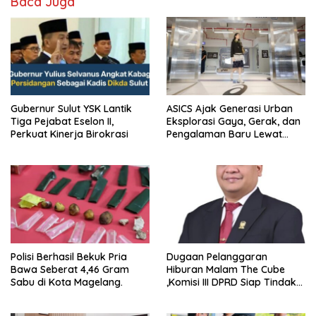
Baca Juga
Gubernur Sulut YSK Lantik
ASICS Ajak Generasi Urban
Tiga Pejabat Eselon II,
Eksplorasi Gaya, Gerak, dan
Perkuat Kinerja Birokrasi
Pengalaman Baru Lewat
GEL-STRATUS MC™ Pop Up
Experience
Polisi Berhasil Bekuk Pria
Dugaan Pelanggaran
Bawa Seberat 4,46 Gram
Hiburan Malam The Cube
Sabu di Kota Magelang.
,Komisi III DPRD Siap Tindak
Tegas Jika Terbukti Bersalah