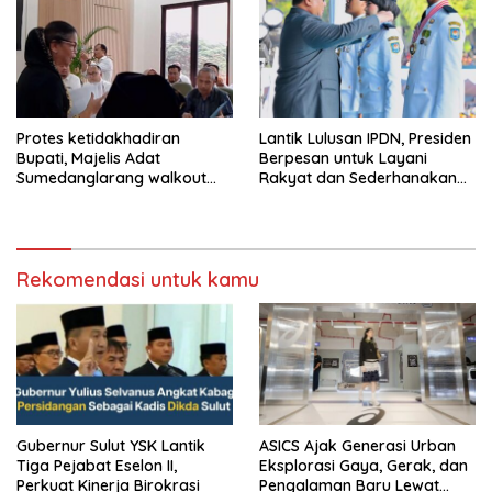
Protes ketidakhadiran
Lantik Lulusan IPDN, Presiden
Bupati, Majelis Adat
Berpesan untuk Layani
Sumedanglarang walkout
Rakyat dan Sederhanakan
saat audiensi di Sekda
Birokrasi
Sumedang
Rekomendasi untuk kamu
Gubernur Sulut YSK Lantik
ASICS Ajak Generasi Urban
Tiga Pejabat Eselon II,
Eksplorasi Gaya, Gerak, dan
Perkuat Kinerja Birokrasi
Pengalaman Baru Lewat