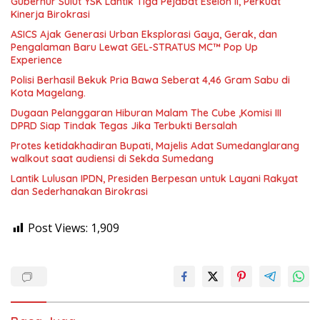
Gubernur Sulut YSK Lantik Tiga Pejabat Eselon II, Perkuat
Kinerja Birokrasi
ASICS Ajak Generasi Urban Eksplorasi Gaya, Gerak, dan
Pengalaman Baru Lewat GEL-STRATUS MC™ Pop Up
Experience
Polisi Berhasil Bekuk Pria Bawa Seberat 4,46 Gram Sabu di
Kota Magelang.
Dugaan Pelanggaran Hiburan Malam The Cube ,Komisi III
DPRD Siap Tindak Tegas Jika Terbukti Bersalah
Protes ketidakhadiran Bupati, Majelis Adat Sumedanglarang
walkout saat audiensi di Sekda Sumedang
Lantik Lulusan IPDN, Presiden Berpesan untuk Layani Rakyat
dan Sederhanakan Birokrasi
Post Views:
1,909