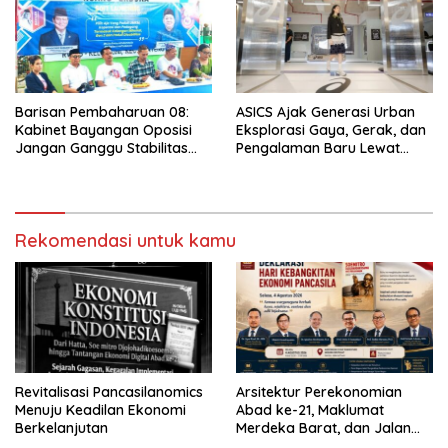
Barisan Pembaharuan 08:
ASICS Ajak Generasi Urban
Kabinet Bayangan Oposisi
Eksplorasi Gaya, Gerak, dan
Jangan Ganggu Stabilitas
Pengalaman Baru Lewat
Nasional dan Program Asta
GEL-STRATUS MC™ Pop Up
Cita Prabowo-Gibran
Experience
Rekomendasi untuk kamu
Revitalisasi Pancasilanomics
Arsitektur Perekonomian
Menuju Keadilan Ekonomi
Abad ke-21, Maklumat
Berkelanjutan
Merdeka Barat, dan Jalan
Panjang Menuju Kedaulatan