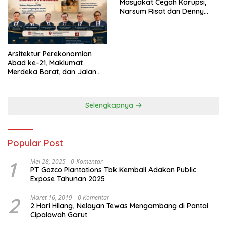
Masyakat Cegah Korupsi,
Narsum Risat dan Denny
Susanto.SH
Arsitektur Perekonomian
Abad ke-21, Maklumat
Merdeka Barat, dan Jalan
Panjang Menuju Kedaulatan
Ekonomi
Selengkapnya
Popular Post
1
Mei 28, 2025
0 Komentar
PT Gozco Plantations Tbk Kembali Adakan Public
Expose Tahunan 2025
2
Maret 16, 2019
0 Komentar
2 Hari Hilang, Nelayan Tewas Mengambang di Pantai
Cipalawah Garut