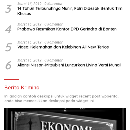
3
Maret 16, 2019
0 Komentar
14 Tahun Terbunuhnya Munir, Polri Didesak Bentuk Tim
Khusus
4
Maret 16, 2019
0 Komentar
Prabowo Resmikan Kantor DPD Gerindra di Banten
5
Maret 16, 2019
0 Komentar
Video: Kelemahan dan Kelebihan All New Terios
6
Maret 16, 2019
0 Komentar
Aliansi Nissan-Mitsubishi Luncurkan Livina Versi Mungil
Berita Kriminal
Ini adalah contoh deskripsi untuk widget recent post wpberita,
anda bisa memasukkan deskripsi pada widget ini.