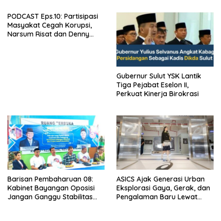
Ekonomi
PODCAST Eps.10: Partisipasi
Masyakat Cegah Korupsi,
Narsum Risat dan Denny
Susanto.SH
Gubernur Sulut YSK Lantik
Tiga Pejabat Eselon II,
Perkuat Kinerja Birokrasi
Barisan Pembaharuan 08:
ASICS Ajak Generasi Urban
Kabinet Bayangan Oposisi
Eksplorasi Gaya, Gerak, dan
Jangan Ganggu Stabilitas
Pengalaman Baru Lewat
Nasional dan Program Asta
GEL-STRATUS MC™ Pop Up
Cita Prabowo-Gibran
Experience