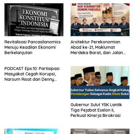
Revitalisasi Pancasilanomics
Arsitektur Perekonomian
Menuju Keadilan Ekonomi
Abad ke-21, Maklumat
Berkelanjutan
Merdeka Barat, dan Jalan
Panjang Menuju Kedaulatan
Ekonomi
PODCAST Eps.10: Partisipasi
Masyakat Cegah Korupsi,
Narsum Risat dan Denny
Susanto.SH
Gubernur Sulut YSK Lantik
Tiga Pejabat Eselon II,
Perkuat Kinerja Birokrasi