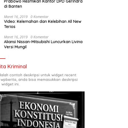
Prabowo Resmikan Kantor DPD Gerindra
di Banten
Maret 16, 2019
0 Komentar
Video: Kelemahan dan Kelebihan All New
Terios
Maret 16, 2019
0 Komentar
Aliansi Nissan-Mitsubishi Luncurkan Livina
Versi Mungil
ita Kriminal
adalah contoh deskripsi untuk widget recent
 wpberita, anda bisa memasukkan deskripsi
 widget ini.