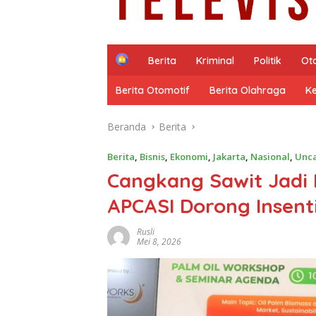
H
Berita
Kriminal
Politik
Ot
o
m
Berita Otomotif
Berita Olahraga
K
e
Beranda
Berita
Berita
,
Bisnis
,
Ekonomi
,
Jakarta
,
Nasional
,
Unca
Cangkang Sawit Jadi
APCASI Dorong Insent
Rusli
Mei 8, 2026