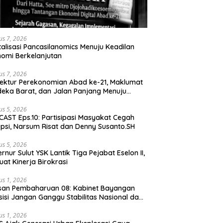
us 7, 2026
talisasi Pancasilanomics Menuju Keadilan
omi Berkelanjutan
us 7, 2026
tektur Perekonomian Abad ke-21, Maklumat
eka Barat, dan Jalan Panjang Menuju
aulatan Ekonomi
us 5, 2026
AST Eps.10: Partisipasi Masyakat Cegah
psi, Narsum Risat dan Denny Susanto.SH
us 5, 2026
lut YSK Lantik Tiga Pejabat Eselon II,
uat Kinerja Birokrasi
us 1, 2026
san Pembaharuan 08: Kabinet Bayangan
isi Jangan Ganggu Stabilitas Nasional dan
ram Asta Cita Prabowo-Gibran
us 1, 2026