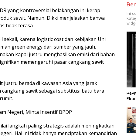
Ber
UDR yang kontroversial belakangan ini kerap
Ini 
oduk sawit. Namun, Dikki menjelaskan bahwa
kate
widg
s tidak terasa.
 sekali, karena logistic cost dan kebijakan Uni
man green energy dari sumber yang jauh.
kan kapal justru menghasilkan emisi dari bahan
k signifikan memengaruhi pasar cangkang sawit
t justru berada di kawasan Asia yang jarak
cangkang sawit sebagai substitusi batu bara
Revi
rumit.
Ekon
lam Negeri, Minta Insentif BPDP
ilai langkah paling strategis adalah meningkatkan
geri. Hal ini tidak hanya menciptakan kemandirian