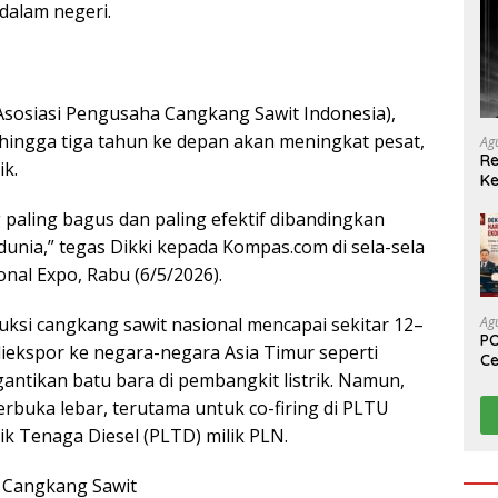
alam negeri.
Asosiasi Pengusaha Cangkang Sawit Indonesia),
hingga tiga tahun ke depan akan meningkat pesat,
Ag
Re
k.
Ke
paling bagus dan paling efektif dibandingkan
dunia,” tegas Dikki kepada Kompas.com di sela-sela
onal Expo, Rabu (6/5/2026).
uksi cangkang sawit nasional mencapai sekitar 12–
Ag
PO
diekspor ke negara-negara Asia Timur seperti
Ce
ntikan batu bara di pembangkit listrik. Namun,
Su
rbuka lebar, terutama untuk co-firing di PLTU
k Tenaga Diesel (PLTD) milik PLN.
 Cangkang Sawit