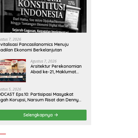
ustus 7, 2026
vitalisasi Pancasilanomics Menuju
adilan Ekonomi Berkelanjutan
Agustus 7, 2026
Arsitektur Perekonomian
Abad ke-21, Maklumat
Merdeka Barat, dan Jalan
Panjang Menuju
Kedaulatan Ekonomi
ustus 5, 2026
DCAST Eps.10: Partisipasi Masyakat
gah Korupsi, Narsum Risat dan Denny
santo.SH
Selengkapnya