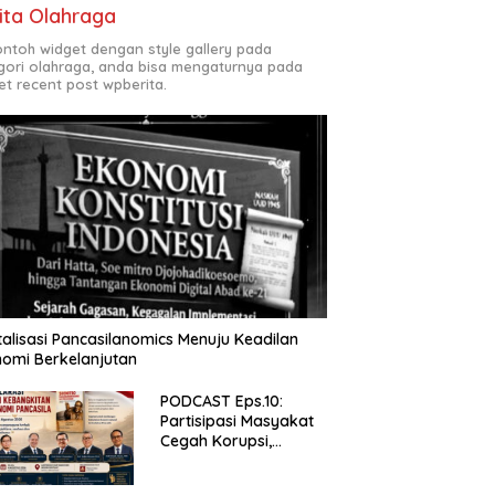
ita Olahraga
contoh widget dengan style gallery pada
gori olahraga, anda bisa mengaturnya pada
et recent post wpberita.
talisasi Pancasilanomics Menuju Keadilan
omi Berkelanjutan
PODCAST Eps.10:
Partisipasi Masyakat
Cegah Korupsi,
Narsum Risat dan
Denny Susanto.SH