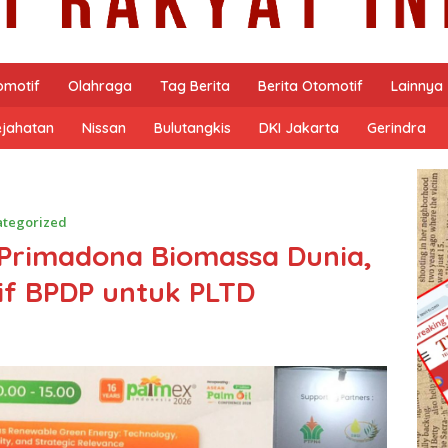
omotif
Olahraga
Tag Berita
Berita Otomotif
Lainnya
ejahatan
Nissan
Bulutangkis
DKI Jakarta
Gerindra
tegorized
 Primadona Biomassa Dunia,
if BPDP untuk PLTD