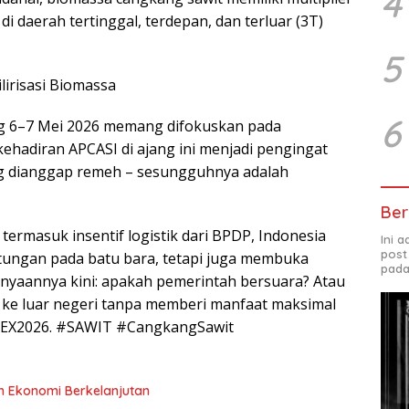
4
di daerah tertinggal, terdepan, dan terluar (3T)
5
irisasi Biomassa
6
g 6–7 Mei 2026 memang difokuskan pada
, kehadiran APCASI di ajang ini menjadi pengingat
ng dianggap remeh – sesungguhnya adalah
Ber
ermasuk insentif logistik dari BPDP, Indonesia
Ini 
post
tungan pada batu bara, tetapi juga membuka
pada
tanyaannya kini: apakah pemerintah bersuara? Atau
 ke luar negeri tanpa memberi manfaat maksimal
LMEX2026. #SAWIT #CangkangSawit
an Ekonomi Berkelanjutan