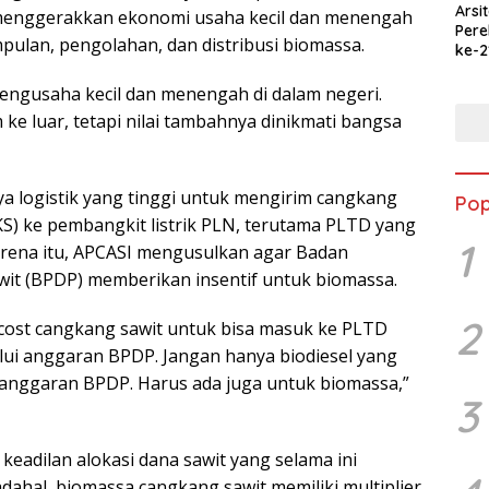
Arsi
 menggerakkan ekonomi usaha kecil dan menengah
Per
ulan, pengolahan, dan distribusi biomassa.
ke-2
Merd
Jala
pengusaha kecil dan menengah di dalam negeri.
Ked
ke luar, tetapi nilai tambahnya dinikmati bangsa
ya logistik yang tinggi untuk mengirim cangkang
Pop
(PKS) ke pembangkit listrik PLN, terutama PLTD yang
1
Karena itu, APCASI mengusulkan agar Badan
it (BPDP) memberikan insentif untuk biomassa.
2
 cost cangkang sawit untuk bisa masuk ke PLTD
alui anggaran BPDP. Jangan hanya biodiesel yang
n anggaran BPDP. Harus ada juga untuk biomassa,”
3
keadilan alokasi dana sawit yang selama ini
dahal, biomassa cangkang sawit memiliki multiplier