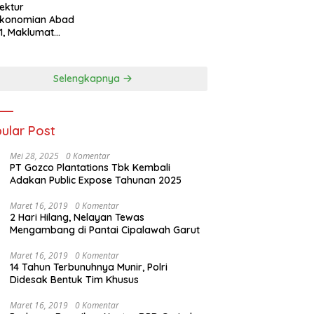
tektur
ekonomian Abad
1, Maklumat
eka Barat, dan
n Panjang Menuju
aulatan Ekonomi
Selengkapnya
ular Post
Mei 28, 2025
0 Komentar
PT Gozco Plantations Tbk Kembali
Adakan Public Expose Tahunan 2025
Maret 16, 2019
0 Komentar
2 Hari Hilang, Nelayan Tewas
Mengambang di Pantai Cipalawah Garut
Maret 16, 2019
0 Komentar
14 Tahun Terbunuhnya Munir, Polri
Didesak Bentuk Tim Khusus
Maret 16, 2019
0 Komentar