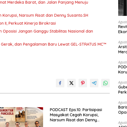
umat Merdeka Barat, dan Jalan Panjang Menuju
h Korupsi, Narsum Risat dan Denny Susanto.SH
Agust
abat Eselon II, Perkuat Kinerja Birokrasi
Revi
 Oposisi Jangan Ganggu Stabilitas Nasional dan
Ekon
Agust
a, Gerak, dan Pengalaman Baru Lewat GEL-STRATUS MC™
Arsi
Merd
Ked
Agust
PODC
Koru
Agust
Gubernur Su
Perk
Agust
Bari
PODCAST Eps.10: Partisipasi
Opos
Masyakat Cegah Korupsi,
Prog
Narsum Risat dan Denny
Agust
Susanto.SH