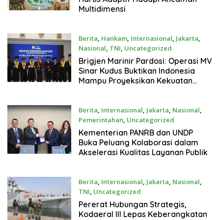
Multidimensi
Berita
,
Hankam
,
Internasional
,
Jakarta
,
Nasional
,
TNI
,
Uncategorized
Juni 26, 2026
Brigjen Marinir Pardosi: Operasi MV
Sinar Kudus Buktikan Indonesia
Mampu Proyeksikan Kekuatan
hingga Laut Arab
Berita
,
Internasional
,
Jakarta
,
Nasional
,
Pemerintahan
,
Uncategorized
Juni 25, 2026
Kementerian PANRB dan UNDP
Buka Peluang Kolaborasi dalam
Akselerasi Kualitas Layanan Publik
Berita
,
Internasional
,
Jakarta
,
Nasional
,
TNI
,
Uncategorized
Juni 22, 2026
Pererat Hubungan Strategis,
Kodaeral III Lepas Keberangkatan