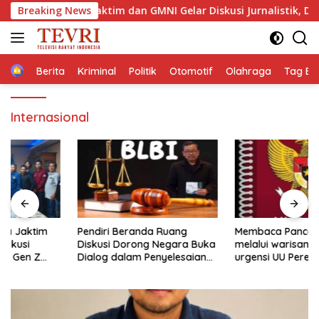
Langsung
ikota Jaktim dan GMNI Gelar Diskusi Jurnalistik, Dorong Gen Z K
Breaking News
ke
konten
Home
Berita
Kriminal
Politik
Otomotif
Olahraga
Tag Ber
Internasional
Pendiri Beranda Ruang
Membaca Pancasilanomics
Diskusi Dorong Negara Buka
melalui warisan Sumitro dan
Dialog dalam Penyelesaian
urgensi UU Perekonomian
BLB
Nasional