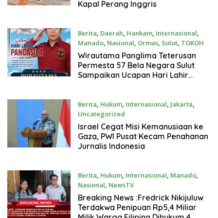
Kapal Perang Inggris
Berita
,
Daerah
,
Hankam
,
Internasional
,
Manado
,
Nasional
,
Ormas
,
Sulut
,
TOKOH
Mei 31, 2026
Wirautama Panglima Teterusan
Permesta 57 Bela Negara Sulut
Sampaikan Ucapan Hari Lahir
Pancasila 2026
Berita
,
Hukum
,
Internasional
,
Jakarta
,
Uncategorized
Mei 19, 2026
Israel Cegat Misi Kemanusiaan ke
Gaza, PWI Pusat Kecam Penahanan
Jurnalis Indonesia
Berita
,
Hukum
,
Internasional
,
Manado
,
Nasional
,
NewsTV
April 24, 2026
Breaking News :Fredrick Nikijuluw
Terdakwa Penipuan Rp5,4 Miliar
Milik Warga Filipina Dihukum 4