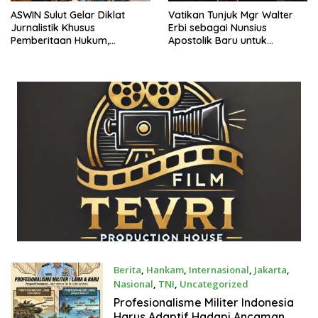
‎‎‎‎ASWIN Sulut Gelar Diklat
Vatikan Tunjuk Mgr Walter
Jurnalistik Khusus
Erbi sebagai Nunsius
Pemberitaan Hukum,
Apostolik Baru untuk
Tingkatkan Profesionalisme
Indonesia
Wartawan‎‎
Berita
,
Hankam
,
Internasional
,
Jakarta
,
Nasional
,
TNI
,
Uncategorized
Juni 27, 2026
Profesionalisme Militer Indonesia
Harus Adaptif Hadapi Ancaman