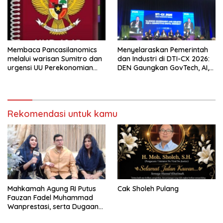
Membaca Pancasilanomics
Menyelaraskan Pemerintah
melalui warisan Sumitro dan
dan Industri di DTI-CX 2026:
urgensi UU Perekonomian
DEN Gaungkan GovTech, AI,
Nasional
dan Keamanan Holistik untuk
Ekonomi Digital yang
Kompetitif
Rekomendasi untuk kamu
Mahkamah Agung RI Putus
Cak Sholeh Pulang
Fauzan Fadel Muhammad
Wanprestasi, serta Dugaan
Penyalahgunaan Dana dan