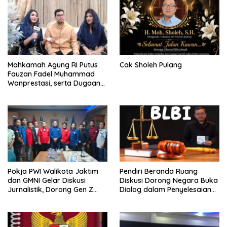
Mahkamah Agung RI Putus
Cak Sholeh Pulang
Fauzan Fadel Muhammad
Wanprestasi, serta Dugaan
Penyalahgunaan Dana dan
Aset PT GME
Pokja PWI Walikota Jaktim
Pendiri Beranda Ruang
dan GMNI Gelar Diskusi
Diskusi Dorong Negara Buka
Jurnalistik, Dorong Gen Z
Dialog dalam Penyelesaian
Kritis Bermedia Sosial
BLB