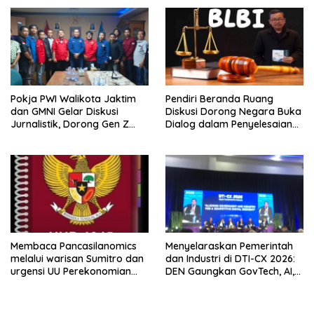
Aset PT GME
Pokja PWI Walikota Jaktim
Pendiri Beranda Ruang
dan GMNI Gelar Diskusi
Diskusi Dorong Negara Buka
Jurnalistik, Dorong Gen Z
Dialog dalam Penyelesaian
Kritis Bermedia Sosial
BLB
Membaca Pancasilanomics
Menyelaraskan Pemerintah
melalui warisan Sumitro dan
dan Industri di DTI-CX 2026:
urgensi UU Perekonomian
DEN Gaungkan GovTech, AI,
Nasional
dan Keamanan Holistik untuk
Ekonomi Digital yang
Kompetitif