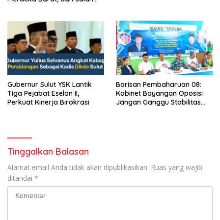
Panjang Menuju Kedaulatan
Ekonomi
Gubernur Sulut YSK Lantik
Barisan Pembaharuan 08:
Tiga Pejabat Eselon II,
Kabinet Bayangan Oposisi
Perkuat Kinerja Birokrasi
Jangan Ganggu Stabilitas
Nasional dan Program Asta
Cita Prabowo-Gibran
Tinggalkan Balasan
Alamat email Anda tidak akan dipublikasikan.
Ruas yang wajib
ditandai
*