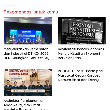
Rekomendasi untuk kamu
Menyelaraskan Pemerintah
Revitalisasi Pancasilanomics
dan Industri di DTI-CX 2026:
Menuju Keadilan Ekonomi
DEN Gaungkan GovTech, AI,
Berkelanjutan
dan Keamanan Holistik untuk
Ekonomi Digital yang
PODCAST Eps.10: Partisipasi
Kompetitif
Masyakat Cegah Korupsi,
Narsum Risat dan Denny
Susanto.SH
Arsitektur Perekonomian
Abad ke-21, Maklumat
Merdeka Barat, dan Jalan