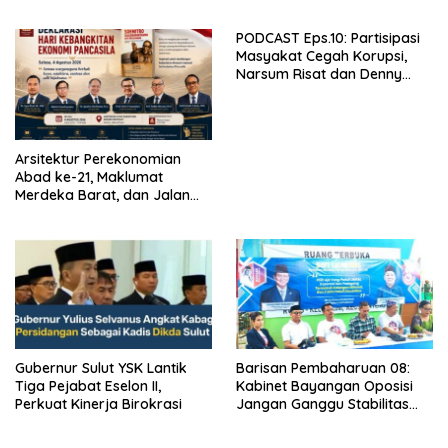
dan Keamanan Holistik untuk
Ekonomi Digital yang
PODCAST Eps.10: Partisipasi
Kompetitif
Masyakat Cegah Korupsi,
Narsum Risat dan Denny
Susanto.SH
Arsitektur Perekonomian
Abad ke-21, Maklumat
Merdeka Barat, dan Jalan
Panjang Menuju Kedaulatan
Ekonomi
Gubernur Sulut YSK Lantik
Barisan Pembaharuan 08:
Tiga Pejabat Eselon II,
Kabinet Bayangan Oposisi
Perkuat Kinerja Birokrasi
Jangan Ganggu Stabilitas
Nasional dan Program Asta
Cita Prabowo-Gibran