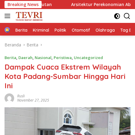
Langsung
anjutan
Breaking News
Arsitektur Perekonomian Abad ke-21, Maklumat
ke
konten
Home
Berita
Kriminal
Politik
Otomotif
Olahraga
Tag Ber
Beranda
Berita
Berita
,
Daerah
,
Nasional
,
Peristiwa
,
Uncategorized
Dampak Cuaca Ekstrem Wilayah
Kota Padang-Sumbar Hingga Hari
Ini
Rusli
November 27, 2025