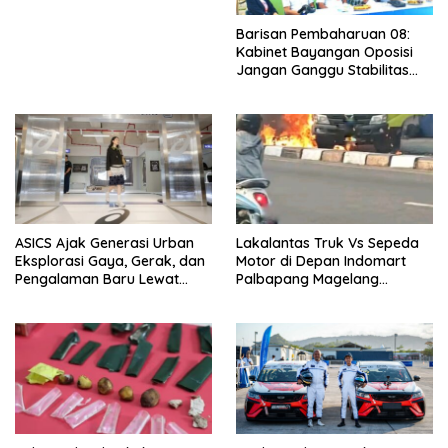
Barisan Pembaharuan 08:
Kabinet Bayangan Oposisi
Jangan Ganggu Stabilitas
Nasional dan Program Asta
Cita Prabowo-Gibran
ASICS Ajak Generasi Urban
Lakalantas Truk Vs Sepeda
Eksplorasi Gaya, Gerak, dan
Motor di Depan Indomart
Pengalaman Baru Lewat
Palbapang Magelang
GEL-STRATUS MC™ Pop Up
Berakibat Truk Kebakar
Experience