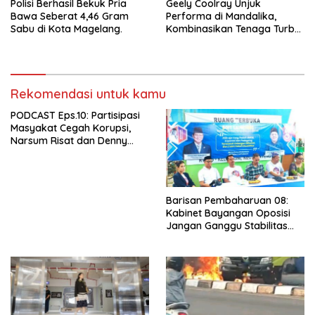
Polisi Berhasil Bekuk Pria
Geely Coolray Unjuk
Bawa Seberat 4,46 Gram
Performa di Mandalika,
Sabu di Kota Magelang.
Kombinasikan Tenaga Turbo
dan Kenyamanan
Berkendara”
Rekomendasi untuk kamu
PODCAST Eps.10: Partisipasi
Masyakat Cegah Korupsi,
Narsum Risat dan Denny
Susanto.SH
Barisan Pembaharuan 08:
Kabinet Bayangan Oposisi
Jangan Ganggu Stabilitas
Nasional dan Program Asta
Cita Prabowo-Gibran