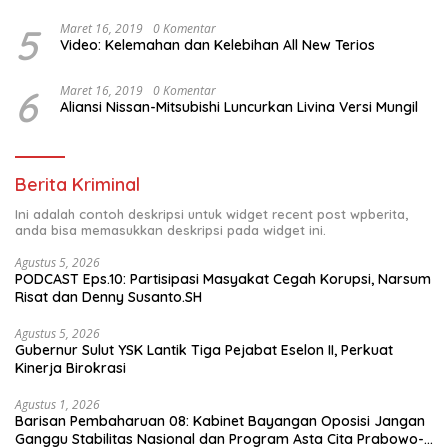
5
Maret 16, 2019
0 Komentar
Video: Kelemahan dan Kelebihan All New Terios
6
Maret 16, 2019
0 Komentar
Aliansi Nissan-Mitsubishi Luncurkan Livina Versi Mungil
Berita Kriminal
Ini adalah contoh deskripsi untuk widget recent post wpberita,
anda bisa memasukkan deskripsi pada widget ini.
Agustus 5, 2026
PODCAST Eps.10: Partisipasi Masyakat Cegah Korupsi, Narsum
Risat dan Denny Susanto.SH
Agustus 5, 2026
Gubernur Sulut YSK Lantik Tiga Pejabat Eselon II, Perkuat
Kinerja Birokrasi
Agustus 1, 2026
Barisan Pembaharuan 08: Kabinet Bayangan Oposisi Jangan
Ganggu Stabilitas Nasional dan Program Asta Cita Prabowo-