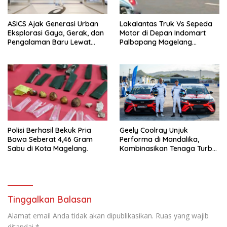
ASICS Ajak Generasi Urban
Lakalantas Truk Vs Sepeda
Eksplorasi Gaya, Gerak, dan
Motor di Depan Indomart
Pengalaman Baru Lewat
Palbapang Magelang
GEL-STRATUS MC™ Pop Up
Berakibat Truk Kebakar
Experience
Polisi Berhasil Bekuk Pria
Geely Coolray Unjuk
Bawa Seberat 4,46 Gram
Performa di Mandalika,
Sabu di Kota Magelang.
Kombinasikan Tenaga Turbo
dan Kenyamanan
Berkendara”
Tinggalkan Balasan
Alamat email Anda tidak akan dipublikasikan.
Ruas yang wajib
ditandai
*