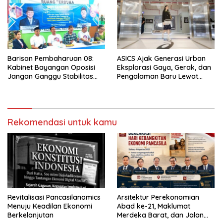
Barisan Pembaharuan 08:
ASICS Ajak Generasi Urban
Kabinet Bayangan Oposisi
Eksplorasi Gaya, Gerak, dan
Jangan Ganggu Stabilitas
Pengalaman Baru Lewat
Nasional dan Program Asta
GEL-STRATUS MC™ Pop Up
Cita Prabowo-Gibran
Experience
Rekomendasi untuk kamu
Revitalisasi Pancasilanomics
Arsitektur Perekonomian
Menuju Keadilan Ekonomi
Abad ke-21, Maklumat
Berkelanjutan
Merdeka Barat, dan Jalan