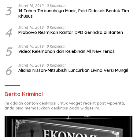
3
Maret 16, 2019
0 Komentar
14 Tahun Terbunuhnya Munir, Polri Didesak Bentuk Tim
Khusus
4
Maret 16, 2019
0 Komentar
Prabowo Resmikan Kantor DPD Gerindra di Banten
5
Maret 16, 2019
0 Komentar
Video: Kelemahan dan Kelebihan All New Terios
6
Maret 16, 2019
0 Komentar
Aliansi Nissan-Mitsubishi Luncurkan Livina Versi Mungil
Berita Kriminal
Ini adalah contoh deskripsi untuk widget recent post wpberita,
anda bisa memasukkan deskripsi pada widget ini.