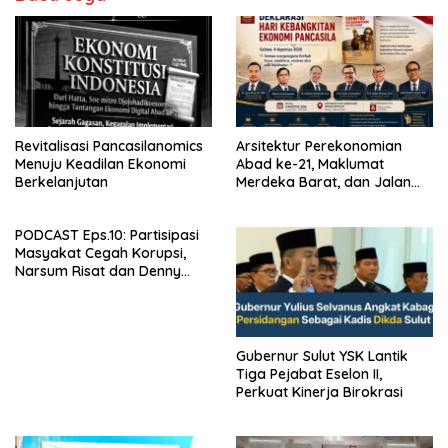
Revitalisasi Pancasilanomics
Arsitektur Perekonomian
Menuju Keadilan Ekonomi
Abad ke-21, Maklumat
Berkelanjutan
Merdeka Barat, dan Jalan
Panjang Menuju Kedaulatan
Ekonomi
PODCAST Eps.10: Partisipasi
Masyakat Cegah Korupsi,
Narsum Risat dan Denny
Susanto.SH
Gubernur Sulut YSK Lantik
Tiga Pejabat Eselon II,
Perkuat Kinerja Birokrasi