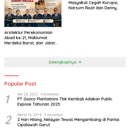
Masyakat Cegah Korupsi,
Narsum Risat dan Denny
Susanto.SH
Arsitektur Perekonomian
Abad ke-21, Maklumat
Merdeka Barat, dan Jalan
Panjang Menuju Kedaulatan
Ekonomi
Selengkapnya
Popular Post
1
Mei 28, 2025
0 Komentar
PT Gozco Plantations Tbk Kembali Adakan Public
Expose Tahunan 2025
2
Maret 16, 2019
0 Komentar
2 Hari Hilang, Nelayan Tewas Mengambang di Pantai
Cipalawah Garut