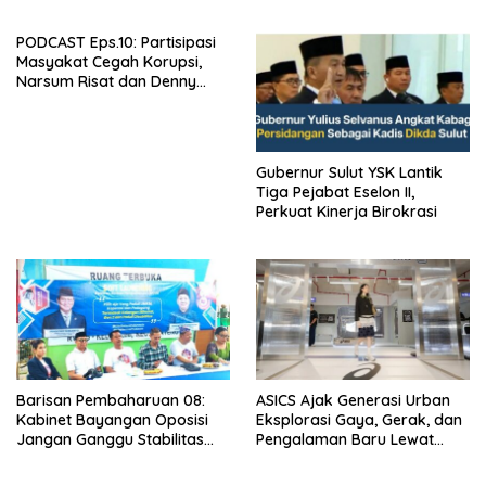
Panjang Menuju Kedaulatan
Ekonomi
PODCAST Eps.10: Partisipasi
Masyakat Cegah Korupsi,
Narsum Risat dan Denny
Susanto.SH
Gubernur Sulut YSK Lantik
Tiga Pejabat Eselon II,
Perkuat Kinerja Birokrasi
Barisan Pembaharuan 08:
ASICS Ajak Generasi Urban
Kabinet Bayangan Oposisi
Eksplorasi Gaya, Gerak, dan
Jangan Ganggu Stabilitas
Pengalaman Baru Lewat
Nasional dan Program Asta
GEL-STRATUS MC™ Pop Up
Cita Prabowo-Gibran
Experience