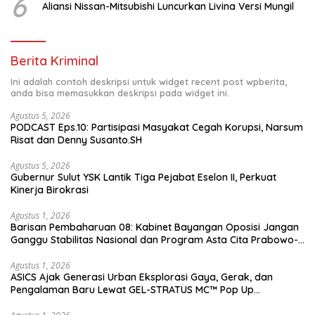
6
Aliansi Nissan-Mitsubishi Luncurkan Livina Versi Mungil
Berita Kriminal
Ini adalah contoh deskripsi untuk widget recent post wpberita,
anda bisa memasukkan deskripsi pada widget ini.
Agustus 5, 2026
PODCAST Eps.10: Partisipasi Masyakat Cegah Korupsi, Narsum
Risat dan Denny Susanto.SH
Agustus 5, 2026
Gubernur Sulut YSK Lantik Tiga Pejabat Eselon II, Perkuat
Kinerja Birokrasi
Agustus 1, 2026
Barisan Pembaharuan 08: Kabinet Bayangan Oposisi Jangan
Ganggu Stabilitas Nasional dan Program Asta Cita Prabowo-
Gibran
Agustus 1, 2026
ASICS Ajak Generasi Urban Eksplorasi Gaya, Gerak, dan
Pengalaman Baru Lewat GEL-STRATUS MC™ Pop Up
Experience