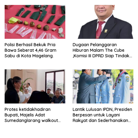
Experience
Polisi Berhasil Bekuk Pria
Dugaan Pelanggaran
Bawa Seberat 4,46 Gram
Hiburan Malam The Cube
Sabu di Kota Magelang.
,Komisi III DPRD Siap Tindak
Tegas Jika Terbukti Bersalah
Protes ketidakhadiran
Lantik Lulusan IPDN, Presiden
Bupati, Majelis Adat
Berpesan untuk Layani
Sumedanglarang walkout
Rakyat dan Sederhanakan
saat audiensi di Sekda
Birokrasi
Sumedang