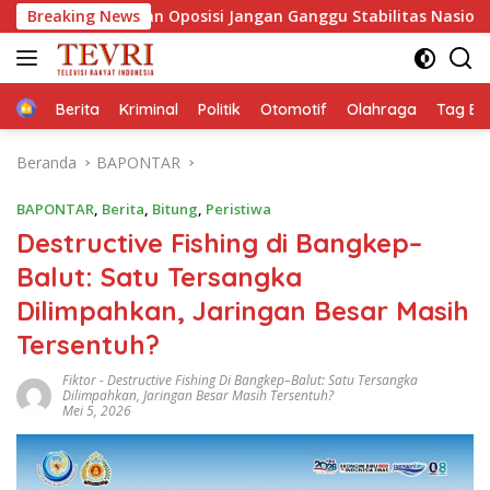
Langsung
ngan Oposisi Jangan Ganggu Stabilitas Nasional dan Program 
Breaking News
ke
konten
Home
Berita
Kriminal
Politik
Otomotif
Olahraga
Tag Ber
Beranda
BAPONTAR
BAPONTAR
,
Berita
,
Bitung
,
Peristiwa
Destructive Fishing di Bangkep–
Balut: Satu Tersangka
Dilimpahkan, Jaringan Besar Masih
Tersentuh?
Fiktor
-
Destructive Fishing Di Bangkep–Balut: Satu Tersangka
Dilimpahkan
,
Jaringan Besar Masih Tersentuh?
Mei 5, 2026