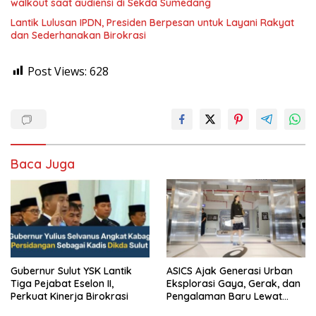
walkout saat audiensi di Sekda Sumedang
Lantik Lulusan IPDN, Presiden Berpesan untuk Layani Rakyat
dan Sederhanakan Birokrasi
Post Views:
628
Baca Juga
Gubernur Sulut YSK Lantik
ASICS Ajak Generasi Urban
Tiga Pejabat Eselon II,
Eksplorasi Gaya, Gerak, dan
Perkuat Kinerja Birokrasi
Pengalaman Baru Lewat
GEL-STRATUS MC™ Pop Up