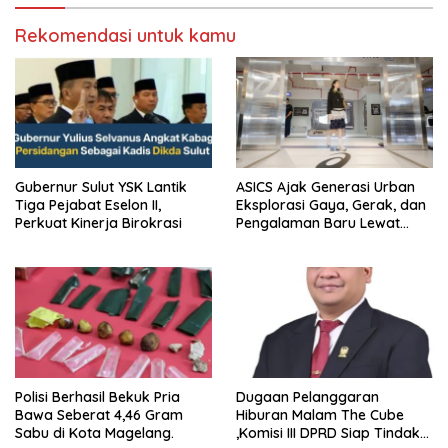
Rekomendasi untuk kamu
Gubernur Sulut YSK Lantik
ASICS Ajak Generasi Urban
Tiga Pejabat Eselon II,
Eksplorasi Gaya, Gerak, dan
Perkuat Kinerja Birokrasi
Pengalaman Baru Lewat
GEL-STRATUS MC™ Pop Up
Experience
Polisi Berhasil Bekuk Pria
Dugaan Pelanggaran
Bawa Seberat 4,46 Gram
Hiburan Malam The Cube
Sabu di Kota Magelang.
,Komisi III DPRD Siap Tindak