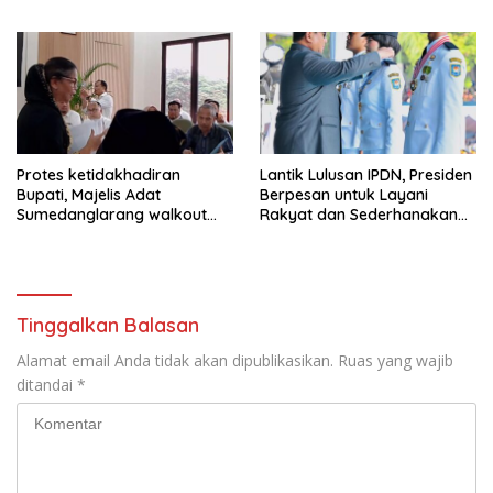
Tegas Jika Terbukti Bersalah
Protes ketidakhadiran
Lantik Lulusan IPDN, Presiden
Bupati, Majelis Adat
Berpesan untuk Layani
Sumedanglarang walkout
Rakyat dan Sederhanakan
saat audiensi di Sekda
Birokrasi
Sumedang
Tinggalkan Balasan
Alamat email Anda tidak akan dipublikasikan.
Ruas yang wajib
ditandai
*