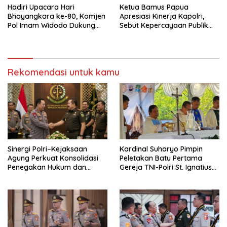
Hadiri Upacara Hari
Ketua Bamus Papua
Bhayangkara ke-80, Komjen
Apresiasi Kinerja Kapolri,
Pol Imam Widodo Dukung
Sebut Kepercayaan Publik
Pengabdian Polri untuk
82,4 Persen Bukti
Masyarakat
Keberhasilan Reformasi Polri
Rekomendasi untuk kamu
Sinergi Polri–Kejaksaan
Kardinal Suharyo Pimpin
Agung Perkuat Konsolidasi
Peletakan Batu Pertama
Penegakan Hukum dan
Gereja TNI-Polri St. Ignatius
Stabilitas Nasional
Jatisari