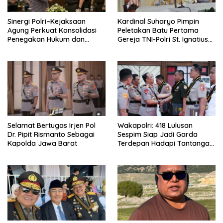
Sinergi Polri–Kejaksaan
Kardinal Suharyo Pimpin
Agung Perkuat Konsolidasi
Peletakan Batu Pertama
Penegakan Hukum dan
Gereja TNI-Polri St. Ignatius
Stabilitas Nasional
Jatisari
Selamat Bertugas Irjen Pol
Wakapolri: 418 Lulusan
Dr. Pipit Rismanto Sebagai
Sespim Siap Jadi Garda
Kapolda Jawa Barat
Terdepan Hadapi Tantangan
Global dan Era Digita