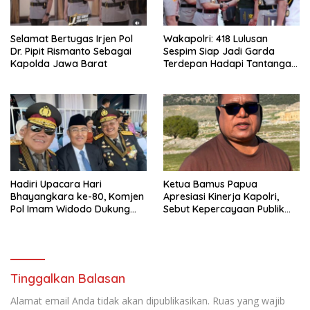
Selamat Bertugas Irjen Pol
Wakapolri: 418 Lulusan
Dr. Pipit Rismanto Sebagai
Sespim Siap Jadi Garda
Kapolda Jawa Barat
Terdepan Hadapi Tantangan
Global dan Era Digita
Hadiri Upacara Hari
Ketua Bamus Papua
Bhayangkara ke-80, Komjen
Apresiasi Kinerja Kapolri,
Pol Imam Widodo Dukung
Sebut Kepercayaan Publik
Pengabdian Polri untuk
82,4 Persen Bukti
Masyarakat
Keberhasilan Reformasi Polri
Tinggalkan Balasan
Alamat email Anda tidak akan dipublikasikan.
Ruas yang wajib