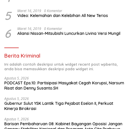
5
Maret 16, 2019
0 Komentar
Video: Kelemahan dan Kelebihan All New Terios
6
Maret 16, 2019
0 Komentar
Aliansi Nissan-Mitsubishi Luncurkan Livina Versi Mungil
Berita Kriminal
Ini adalah contoh deskripsi untuk widget recent post wpberita,
anda bisa memasukkan deskripsi pada widget ini.
Agustus 5, 2026
PODCAST Eps.10: Partisipasi Masyakat Cegah Korupsi, Narsum
Risat dan Denny Susanto.SH
Agustus 5, 2026
Gubernur Sulut YSK Lantik Tiga Pejabat Eselon II, Perkuat
Kinerja Birokrasi
Agustus 1, 2026
Barisan Pembaharuan 08: Kabinet Bayangan Oposisi Jangan
Ganggu Stabilitas Nasional dan Program Asta Cita Prabowo-