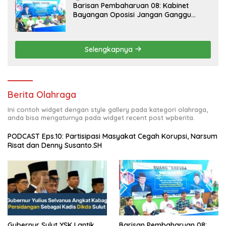
Barisan Pembaharuan 08: Kabinet
Bayangan Oposisi Jangan Ganggu
Stabilitas Nasional dan Program Asta
Cita Prabowo-Gibran
Selengkapnya
Berita Olahraga
Ini contoh widget dengan style gallery pada kategori olahraga,
anda bisa mengaturnya pada widget recent post wpberita.
PODCAST Eps.10: Partisipasi Masyakat Cegah Korupsi, Narsum
Risat dan Denny Susanto.SH
Gubernur Sulut YSK Lantik
Barisan Pembaharuan 08: