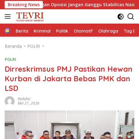
Langsung
 Bayangan Oposisi Jangan Ganggu Stabilitas Nasional dan Pro
Breaking News
ke
konten
Home
Berita
Kriminal
Politik
Otomotif
Olahraga
Tag Ber
Beranda
POLRI
POLRI
Dirreskrimsus PMJ Pastikan Hewan
Kurban di Jakarta Bebas PMK dan
LSD
Redaksi
Mei 21, 2026