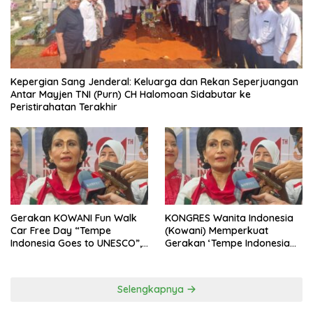
Kepergian Sang Jenderal: Keluarga dan Rekan Seperjuangan
Antar Mayjen TNI (Purn) CH Halomoan Sidabutar ke
Peristirahatan Terakhir
Gerakan KOWANI Fun Walk
KONGRES Wanita Indonesia
Car Free Day “Tempe
(Kowani) Memperkuat
Indonesia Goes to UNESCO”,
Gerakan ‘Tempe Indonesia
Dorong Warisan Kuliner
Goes to Unesco”
Nusantara Mendunia
Selengkapnya