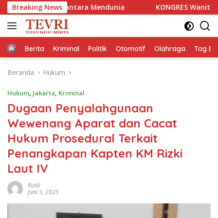
Langsung
ara Mendunia
Breaking News
KONGRES Wanita Indonesia (Kowani) Memp
ke
konten
Home
Berita
Kriminal
Politik
Otomotif
Olahraga
Tag Ber
Beranda
Hukum
Hukum
,
Jakarta
,
Kriminal
Dugaan Penyalahgunaan
Wewenang Aparat dan Cacat
Hukum Prosedural Terkait
Penangkapan Kapten KM Rizki
Laut IV
Rusli
Juni 3, 2025