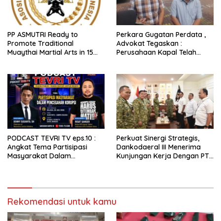
PP ASMUTRI Ready to
Perkara Gugatan Perdata ,
Promote Traditional
Advokat Tegaskan :
Muaythai Martial Arts in 15
Perusahaan Kapal Telah
Provinces Across Indonesia
Beretikad Baik memberikan
Bantuan bagi Penumpang
Kapal
PODCAST TEVRI TV eps.10 :
Perkuat Sinergi Strategis,
Angkat Tema Partisipasi
Dankodaeral III Menerima
Masyarakat Dalam
Kunjungan Kerja Dengan PT
Pencegahan Korupsi
PLN
Rekomendasi untuk kamu