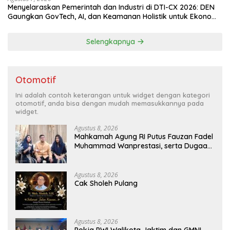
Menyelaraskan Pemerintah dan Industri di DTI-CX 2026: DEN
Gaungkan GovTech, AI, dan Keamanan Holistik untuk Ekonomi
Digital yang Kompetitif
Selengkapnya
Otomotif
Ini adalah contoh keterangan untuk widget dengan kategori
otomotif, anda bisa dengan mudah memasukkannya pada
widget.
Agustus 8, 2026
Mahkamah Agung RI Putus Fauzan Fadel
Muhammad Wanprestasi, serta Dugaan
Penyalahgunaan Dana dan Aset PT GME
Agustus 8, 2026
Cak Sholeh Pulang
Agustus 8, 2026
Pokja PWI Walikota Jaktim dan GMNI