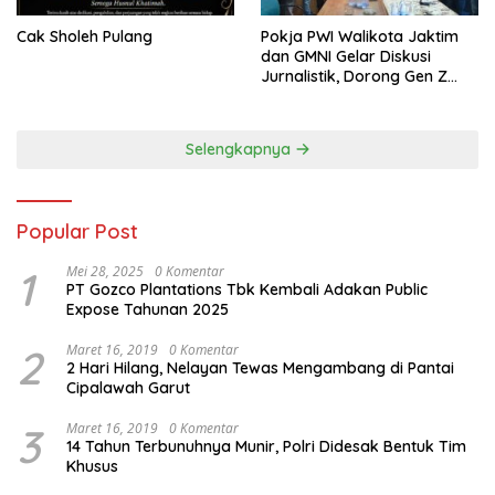
Cak Sholeh Pulang
Pokja PWI Walikota Jaktim
dan GMNI Gelar Diskusi
Jurnalistik, Dorong Gen Z
Kritis Bermedia Sosial
Selengkapnya
Popular Post
1
Mei 28, 2025
0 Komentar
PT Gozco Plantations Tbk Kembali Adakan Public
Expose Tahunan 2025
2
Maret 16, 2019
0 Komentar
2 Hari Hilang, Nelayan Tewas Mengambang di Pantai
Cipalawah Garut
3
Maret 16, 2019
0 Komentar
14 Tahun Terbunuhnya Munir, Polri Didesak Bentuk Tim
Khusus