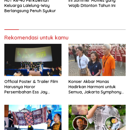
‎HUT Ke-40 Perkawinan
Ini Summer Movies yang
Keluarga Lalelung-Woy
Wajib Ditonton Tahun Ini
Berlangsung Penuh Syukur
Rekomendasi untuk kamu
Official Poster & Trailer Film
Konser Akbar Monas
Harusnya Horor
Hadirkan Harmoni untuk
Persembahan Ess Jay
Semua, Jakarta Symphony
Pictures Karya Reza Arap
Orchestra Ajak Masyarakat
Cintai Musisi Indonesia