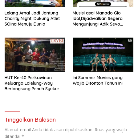
Lelang Amal Jadi Jantung
Musisi asal Manado Gio
Charity Night, Dukung Atlet
Idol,Dijadwalkan Segera
SOIna Menuju Dunia
Mengunjungi Adik Sevo
Korban Perundungan
‎HUT Ke-40 Perkawinan
Ini Summer Movies yang
Keluarga Lalelung-Woy
Wajib Ditonton Tahun Ini
Berlangsung Penuh Syukur
Tinggalkan Balasan
Alamat email Anda tidak akan dipublikasikan.
Ruas yang wajib
ditandai
*