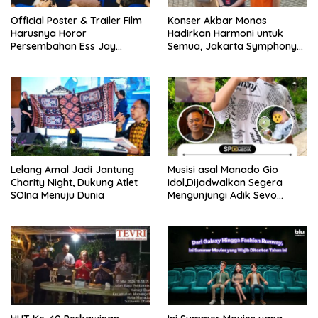
Official Poster & Trailer Film
Konser Akbar Monas
Harusnya Horor
Hadirkan Harmoni untuk
Persembahan Ess Jay
Semua, Jakarta Symphony
Pictures Karya Reza Arap
Orchestra Ajak Masyarakat
Cintai Musisi Indonesia
Lelang Amal Jadi Jantung
Musisi asal Manado Gio
Charity Night, Dukung Atlet
Idol,Dijadwalkan Segera
SOIna Menuju Dunia
Mengunjungi Adik Sevo
Korban Perundungan