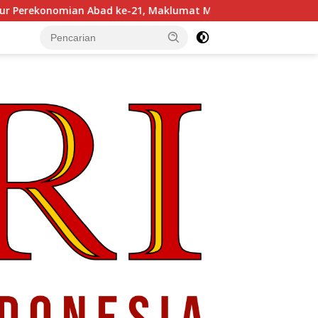
 ke-21, Maklumat Merdeka Barat, dan Jalan Panjang Menuju K