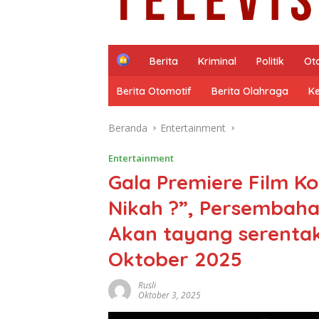
H
Berita
Kriminal
Politik
Ot
o
m
Berita Otomotif
Berita Olahraga
K
e
Beranda
Entertainment
Entertainment
Gala Premiere Film K
Nikah ?”, Persembaha
Akan tayang serentak 
Oktober 2025
Rusli
Oktober 3, 2025