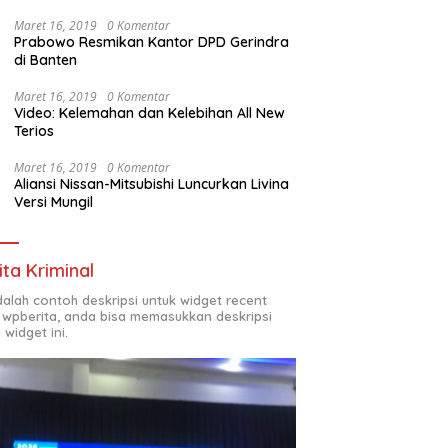
Maret 16, 2019
0 Komentar
Prabowo Resmikan Kantor DPD Gerindra
di Banten
Maret 16, 2019
0 Komentar
Video: Kelemahan dan Kelebihan All New
Terios
Maret 16, 2019
0 Komentar
Aliansi Nissan-Mitsubishi Luncurkan Livina
Versi Mungil
ita Kriminal
adalah contoh deskripsi untuk widget recent
 wpberita, anda bisa memasukkan deskripsi
 widget ini.