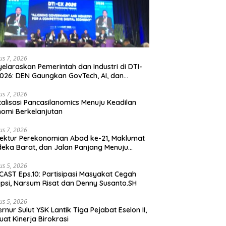
us 7, 2026
elaraskan Pemerintah dan Industri di DTI-
026: DEN Gaungkan GovTech, AI, dan
anan Holistik untuk Ekonomi Digital yang
etitif
us 7, 2026
talisasi Pancasilanomics Menuju Keadilan
omi Berkelanjutan
us 7, 2026
tektur Perekonomian Abad ke-21, Maklumat
eka Barat, dan Jalan Panjang Menuju
aulatan Ekonomi
us 5, 2026
AST Eps.10: Partisipasi Masyakat Cegah
psi, Narsum Risat dan Denny Susanto.SH
us 5, 2026
lut YSK Lantik Tiga Pejabat Eselon II,
uat Kinerja Birokrasi