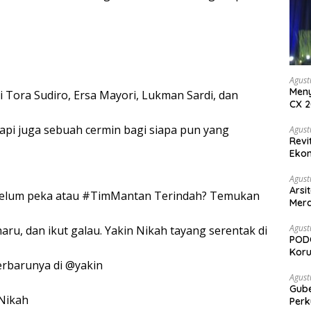
Agust
Meny
i Tora Sudiro, Ersa Mayori, Lukman Sardi, dan
CX 2
Keam
api juga sebuah cermin bagi siapa pun yang
Komp
Agust
Revi
Ekon
Agust
Arsi
g belum peka atau #TimMantan Terindah? Temukan
Merd
Ked
Agust
aru, dan ikut galau. Yakin Nikah tayang serentak di
PODC
Koru
terbarunya di @yakin
Agust
Gubernur Su
 Nikah
Perk