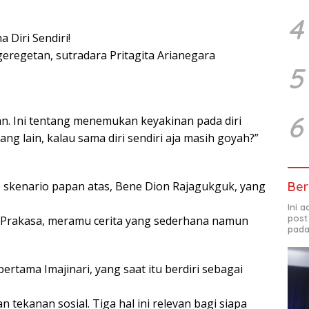
4
 Diri Sendiri!
n geregetan, sutradara Pritagita Arianegara
5
6
an. Ini tentang menemukan keyakinan pada diri
ang lain, kalau sama diri sendiri aja masih goyah?”
Ber
is skenario papan atas, Bene Dion Rajagukguk, yang
Ini 
post
Prakasa, meramu cerita yang sederhana namun
pada
pertama Imajinari, yang saat itu berdiri sebagai
n tekanan sosial. Tiga hal ini relevan bagi siapa