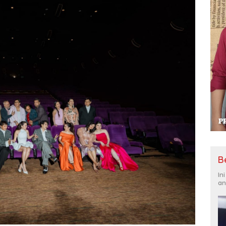
B
In
an