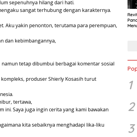
lum sepenuhnya hilang dari hati.
 mengaku sangat terhubung dengan karakternya.
Revi
Panc
get. Aku yakin penonton, terutama para perempuan,
Menu
Eko
Berk
nan dan kebimbangannya,
, namun tetap dibumbui berbagai komentar sosial
Pop
kompleks, produser Shierly Kosasih turut
1
nesia.
ibur, tertawa,
2
m ini. Saya juga ingin cerita yang kami bawakan
3
aimana kita sebaiknya menghadapi lika-liku