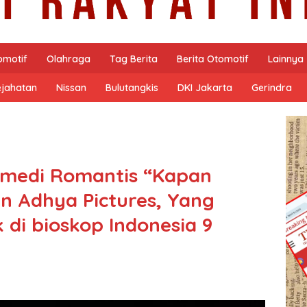
omotif
Olahraga
Tag Berita
Berita Otomotif
Lainnya
ejahatan
Nissan
Bulutangkis
DKI Jakarta
Gerindra
omedi Romantis “Kapan
n Adhya Pictures, Yang
di bioskop Indonesia 9