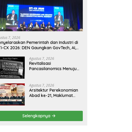
ustus 7, 2026
nyelaraskan Pemerintah dan Industri di
I-CX 2026: DEN Gaungkan GovTech, AI,
n Keamanan Holistik untuk Ekonomi
gital yang Kompetitif
Agustus 7, 2026
Revitalisasi
Pancasilanomics Menuju
Keadilan Ekonomi
Berkelanjutan
Agustus 7, 2026
Arsitektur Perekonomian
Abad ke-21, Maklumat
Merdeka Barat, dan Jalan
Panjang Menuju
Kedaulatan Ekonomi
Selengkapnya