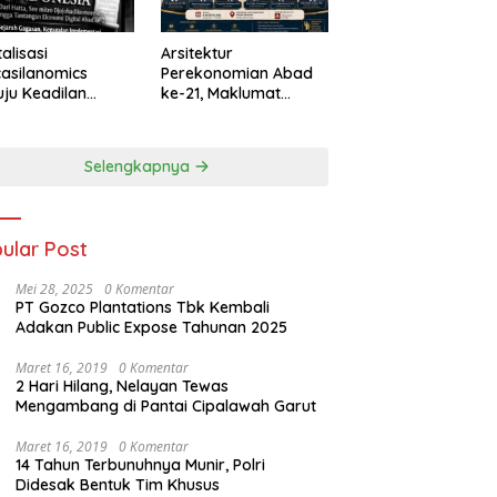
talisasi
Arsitektur
asilanomics
Perekonomian Abad
ju Keadilan
ke-21, Maklumat
nomi
Merdeka Barat, dan
elanjutan
Jalan Panjang Menuju
Kedaulatan Ekonomi
Selengkapnya
ular Post
Mei 28, 2025
0 Komentar
PT Gozco Plantations Tbk Kembali
Adakan Public Expose Tahunan 2025
Maret 16, 2019
0 Komentar
2 Hari Hilang, Nelayan Tewas
Mengambang di Pantai Cipalawah Garut
Maret 16, 2019
0 Komentar
14 Tahun Terbunuhnya Munir, Polri
Didesak Bentuk Tim Khusus