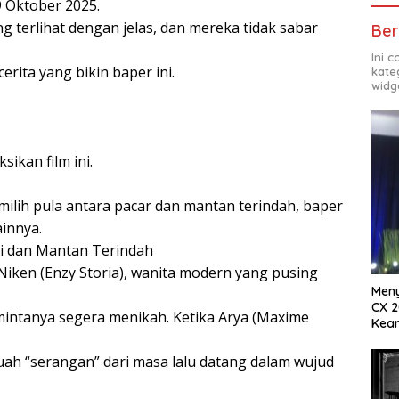
9 Oktober 2025.
terlihat dengan jelas, dan mereka tidak sabar
Ber
Ini 
rita yang bikin baper ini.
kate
widg
sikan film ini.
 milih pula antara pacar dan mantan terindah, baper
innya.
i dan Mantan Terindah
iken (Enzy Storia), wanita modern yang pusing
Meny
CX 2
mintanya segera menikah. Ketika Arya (Maxime
Keam
Komp
ah “serangan” dari masa lalu datang dalam wujud